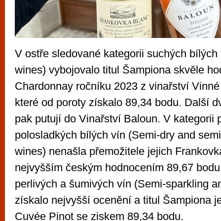
V ostře sledované kategorii suchých bílých 
wines) vybojovalo titul Šampiona skvěle h
Chardonnay ročníku 2023 z vinařství Vinné
které od poroty získalo 89,34 bodu. Další d
pak putují do Vinařství Baloun. V kategorii
polosladkých bílých vín (Semi-dry and sem
wines) nenašla přemožitele jejich Frankovk
nejvyšším českým hodnocením 89,67 bodu a
perlivých a šumivých vín (Semi-sparkling a
získalo nejvyšší ocenění a titul Šampiona je
Cuvée Pinot se ziskem 89,34 bodu.