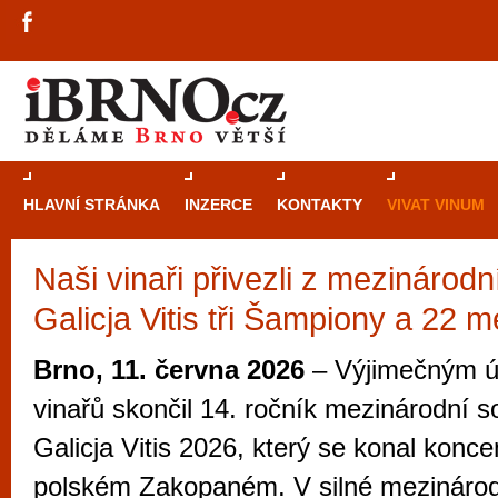
HLAVNÍ STRÁNKA
INZERCE
KONTAKTY
VIVAT VINUM
Naši vinaři přivezli z mezinárod
Průvodce
kasi
Galicja Vitis tři Šampiony a 22 m
Brně: Od rulet
automaty
Brno, 11. června 2026
– Výjimečným ú
Brno je měs
vinařů skončil 14. ročník mezinárodní s
zajímavé p
Galicja Vitis 2026, který se konal konc
restaurace, div
polském Zakopaném. V silné mezinárod
Mimo jiné je ale také místem, kde si můžet