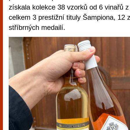
vyzkoušet různé kasinové hry. V neustál
získala kolekce 38 vzorků od 6 vinařů z
metropoli naleznete širokou nabídku her o
celkem 3 prestižní tituly Šampiona, 12 
po moderní automaty jak pro pravidelné n
stříbrných medailí.
příležitostné hráče. V...