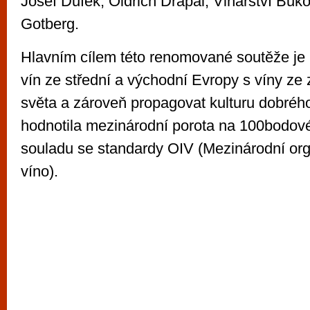
Josef Dufek, Oldřich Drápal, Vinařství Buko
Gotberg.
Hlavním cílem této renomované soutěže je 
vín ze střední a východní Evropy s víny ze
světa a zároveň propagovat kulturu dobréh
hodnotila mezinárodní porota na 100bodové
souladu se standardy OIV (Mezinárodní org
víno).