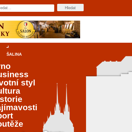
ŠALINA
rno
usiness
votní styl
ltura
storie
jímavosti
port
outěže