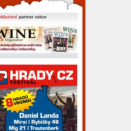
xkluzivní
partner sekce