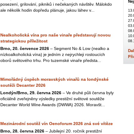
Nej
posezení, grilování, pikniků i nečekaných návštěv. Málokdo
ale několik hodin dopředu plánuje, jakou láhev v...
13.
20.
27.
03.
08.
Nealkoholická vína pro naše vinaře představují novou
10.
strategickou příležitost
08.
Brno, 20. července 2026
– Segment No & Low (nealko a
Dal
nízkoalkoholická vína) je jedním z nejrychleji rostoucích
Při
oborů světového trhu. Pro tuzemské vinaře předsta...
Mimořádný úspěch moravských vinařů na londýnské
soutěži Decanter 2026
Londýn/Brno, 29. června 2026
– Ve druhé půli června byly
oficiálně zveřejněny výsledky prestižní světové soutěže
Decanter World Wine Awards (DWWA) 2026. Moravšt...
Mezinárodní soutěž vín Oenoforum 2026 zná své vítěze
Brno, 28. června 2026
– Jubilejní 20. ročník prestižní