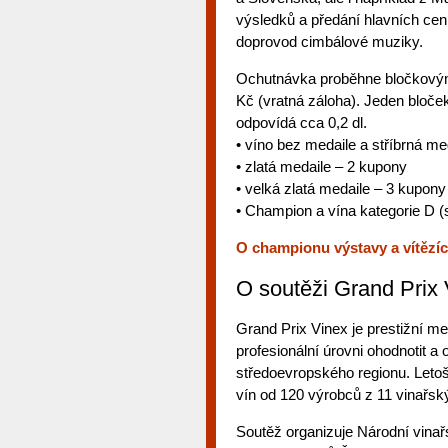
výsledků a předání hlavních cen
doprovod cimbálové muziky.
Ochutnávka proběhne bločkovým 
Kč (vratná záloha). Jeden bloče
odpovídá cca 0,2 dl.
• víno bez medaile a stříbrná me
• zlatá medaile – 2 kupony
• velká zlatá medaile – 3 kupony
• Champion a vína kategorie D (
O championu výstavy a vítězích
O soutěži Grand Prix
Grand Prix Vinex je prestižní me
profesionální úrovni ohodnotit a
středoevropského regionu. Letoš
vín od 120 výrobců z 11 vinařsk
Soutěž organizuje Národní vinařs