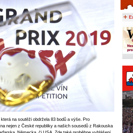
Celý článek...
E
 která na soutěži obdržela 83 bodů a výše. Pro
ína nejen z České republiky a našich sousedů z Rakouska
 Maďarska, Německa, či USA. Zde také proběhne vyhlášení