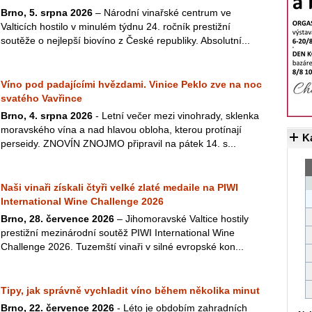
Brno, 5. srpna 2026
– Národní vinařské centrum ve
Valticích hostilo v minulém týdnu 24. ročník prestižní
soutěže o nejlepší biovíno z České republiky. Absolutní...
Víno pod padajícími hvězdami. Vinice Peklo zve na noc
svatého Vavřince
Brno, 4. srpna 2026
- Letní večer mezi vinohrady, sklenka
moravského vína a nad hlavou obloha, kterou protínají
K
perseidy. ZNOVÍN ZNOJMO připravil na pátek 14. s...
Naši vinaři získali čtyři velké zlaté medaile na PIWI
International Wine Challenge 2026
Brno, 28. července 2026
– Jihomoravské Valtice hostily
prestižní mezinárodní soutěž PIWI International Wine
Challenge 2026. Tuzemští vinaři v silné evropské kon...
Tipy, jak správně vychladit víno během několika minut
Brno, 22. července 2026
- Léto je obdobím zahradních