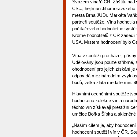
Svazem vinařů ČR. Záštitu nad s
CSc., hejtman Jihomoravského k
města Brna JUDr. Markéta Vaňko
partneři soutěže. Vína hodnotil
počítačového hodnoticího syst
Kromě hodnotitelů z ČR zasedli
USA. Místem hodnocení bylo Cen
Vína v soutěži procházejí přísný
Udělovány jsou pouze stříbrné, 
ohodnocení pro jejich získání j
odpovídá mezinárodním zvykloste
bodů, velká zlatá medaile min. 9
Hlavními oceněními soutěže jsou 
hodnocená kolekce vín a národní 
těchto vín získávají prestižní 
umělce Bořka Šípka a skleněné 
„Naším cílem je, aby hodnocení G
hodnocení soutěží vín v ČR. Sou