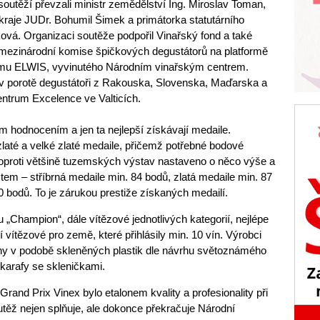
outěží převzali ministr zemědělství Ing. Miroslav Toman,
raje JUDr. Bohumil Šimek a primátorka statutárního
vá. Organizaci soutěže podpořil Vinařský fond a také
a mezinárodní komise špičkových degustátorů na platformě
ému ELWIS, vyvinutého Národním vinařským centrem.
 v porotě degustátoři z Rakouska, Slovenska, Maďarska a
trum Excelence ve Valticích.
m hodnocením a jen ta nejlepší získávají medaile.
zlaté a velké zlaté medaile, přičemž potřebné bodové
e oproti většině tuzemských výstav nastaveno o něco výše a
m – stříbrná medaile min. 84 bodů, zlatá medaile min. 87
0 bodů. To je zárukou prestiže získaných medailí.
„Champion“, dále vítězové jednotlivých kategorií, nejlépe
vítězové pro země, které přihlásily min. 10 vín. Výrobci
ceny v podobě skleněných plastik dle návrhu světoznámého
karafy se skleničkami.
rand Prix Vinex bylo etalonem kvality a profesionality při
těž nejen splňuje, ale dokonce překračuje Národní