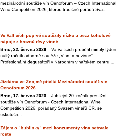
mezinárodní soutěže vín Oenoforum – Czech International
Wine Competition 2026, kterou tradičně pořádá Sva...
Ve Valticích poprvé soutěžily nízko a bezalkoholové
nápoje z hroznů révy vinné
Brno, 22. června 2026
– Ve Valticích proběhl minulý týden
nultý ročník odborné soutěže „Vinní a nevinné“.
Profesionální degustátoři v Národním vinařském centru ...
Jízdárna ve Znojmě přivítá Mezinárodní soutěž vín
Oenoforum 2026
Brno, 17. června 2026
– Jubilejní 20. ročník prestižní
soutěže vín Oenoforum - Czech International Wine
Competition 2026, pořádaný Svazem vinařů ČR, se
uskutečn...
Zájem o "bublinky" mezi konzumenty vína setrvale
roste