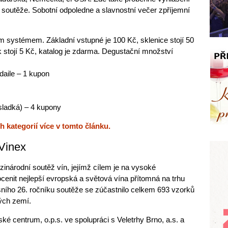
 soutěže. Sobotní odpoledne a slavnostní večer zpříjemní
systémem. Základní vstupné je 100 Kč, sklenice stojí 50
k stojí 5 Kč, katalog je zdarma. Degustační množství
daile – 1 kupon
sladká) – 4 kupony
 kategorií více v tomto článku.
 Vinex
zinárodní soutěž vín, jejímž cílem je na vysoké
 ocenit nejlepší evropská a světová vína přítomná na trhu
ního 26. ročníku soutěže se zúčastnilo celkem 693 vzorků
ých zemí.
ké centrum, o.p.s. ve spolupráci s Veletrhy Brno, a.s. a