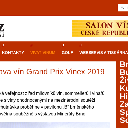
KONTAKTY
VIVAT VINUM
GOLF
WEBSERVIS A TISKÁRNA
B
ava vín Grand Prix Vinex 2019
B
Průvodce
kasinovými hrami v Brně: Od
Ži
rulety po video automaty
Ku
Brno je městem známým pro zajímavé památky, skvělé
ká veřejnost z řad milovníků vín, sommelierů i vinařů
Hi
restaurace, divadla a univerzity. Mimo jiné je ale také
 se s víny ohodnocenými na mezinárodní soutěži
Za
místem, kde si můžete legálně a bezpečně vyzkoušet
chutnávka proběhne v pavilonu „B“ brněnského
různé kasinové hry. V neustále kvetoucí moravské
S
 května souběžně s výstavou Minerály Brno.
metropoli naleznete širokou nabídku her od klasické
S
rulety až po moderní automaty jak pro pravidelné
ráče. V...