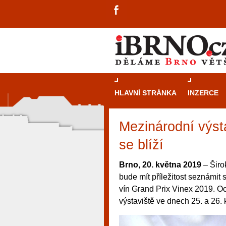
HLAVNÍ STRÁNKA
INZERCE
Mezinárodní výst
se blíží
Brno, 20. května 2019
– Širo
bude mít příležitost seznámit
vín Grand Prix Vinex 2019. O
výstaviště ve dnech 25. a 26.
návštěvníky, tak pro příležitostné h