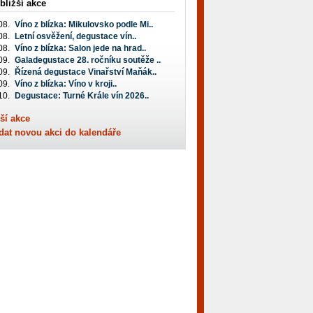
bližší akce
08.
Víno z blízka: Mikulovsko podle Mi..
08.
Letní osvěžení, degustace vín..
08.
Víno z blízka: Salon jede na hrad..
09.
Galadegustace 28. ročníku soutěže ..
09.
Řízená degustace Vinařství Maňák..
09.
Víno z blízka: Víno v kroji..
10.
Degustace: Turné Krále vín 2026..
ší akce
dat novou akci do kalendáře