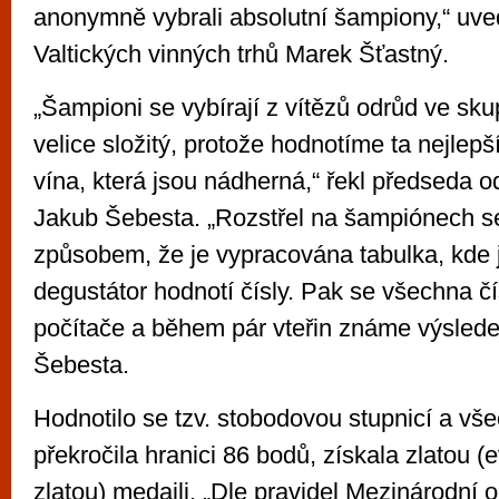
anonymně vybrali absolutní šampiony,“ uve
Valtických vinných trhů Marek Šťastný.
„Šampioni se vybírají z vítězů odrůd ve sku
velice složitý, protože hodnotíme ta nejlepš
vína, která jsou nádherná,“ řekl předseda 
Jakub Šebesta. „Rozstřel na šampiónech se
způsobem, že je vypracována tabulka, kde j
degustátor hodnotí čísly. Pak se všechna čí
počítače a během pár vteřin známe výsled
Šebesta.
Hodnotilo se tzv. stobodovou stupnicí a vše
překročila hranici 86 bodů, získala zlatou (
zlatou) medaili. „Dle pravidel Mezinárodní 