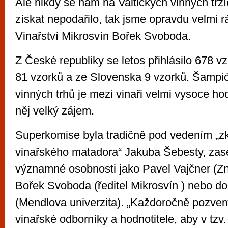
Ale nikdy se nám na Valtických vinných trz
získat nepodařilo, tak jsme opravdu velmi rád
Vinařství Mikrosvín Bořek Svoboda.
Z České republiky se letos přihlásilo 678 
81 vzorků a ze Slovenska 9 vzorků. Šampió
vinných trhů je mezi vinaři velmi vysoce ho
něj velký zájem.
Superkomise byla tradičně pod vedením „
vinařského matadora“ Jakuba Šebesty, zased
významné osobnosti jako Pavel Vajčner (Z
Bořek Svoboda (ředitel Mikrosvín ) nebo do
(Mendlova univerzita). „Každoročně pozvem
vinařské odborníky a hodnotitele, aby v tzv