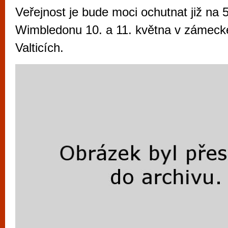
vyzkoušet různé kasinové hry. V neustál
Veřejnost je bude moci ochutnat již na 
metropoli naleznete širokou nabídku her o
Wimbledonu 10. a 11. května v zámecké
po moderní automaty jak pro pravidelné n
Valticích.
příležitostné hráče. V...