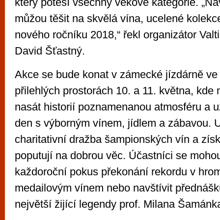
který potěší všechny věkové kategorie. „Ná
můžou těšit na skvělá vína, ucelené kolekc
nového ročníku 2018,“ řekl organizátor Valt
David Šťastný.
Akce se bude konat v zámecké jízdárně ve 
přilehlých prostorách 10. a 11. května, kde
nasát historií poznamenanou atmosféru a uží
den s výborným vínem, jídlem a zábavou. U
charitativní dražba šampionských vín a zís
poputují na dobrou věc. Účastníci se mohou 
každoroční pokus překonání rekordu v hro
medailovým vínem nebo navštívit přednášku
největší žijící legendy prof. Milana Šamánk