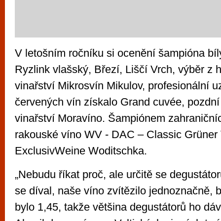
V letošním ročníku si ocenění šampióna bíl
Ryzlink vlašský, Březí, Liščí Vrch, výběr z
vinařství Mikrosvín Mikulov, profesionální u
červených vín získalo Grand cuvée, pozdní
vinařství Moravíno. Šampiónem zahraničníc
rakouské víno WV - DAC – Classic Grüner V
ExclusivWeine Woditschka.
„Nebudu říkat proč, ale určitě se degustátor
se díval, naše víno zvítězilo jednoznačně,
bylo 1,45, takže většina degustátorů ho dáv