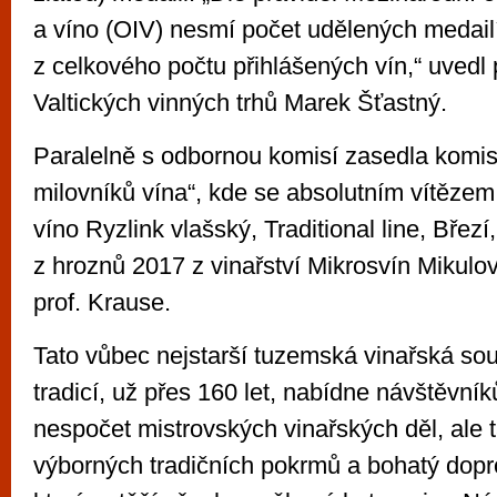
a víno (OIV) nesmí počet udělených medai
z celkového počtu přihlášených vín,“ uvedl
Valtických vinných trhů Marek Šťastný.
Paralelně s odbornou komisí zasedla komis
milovníků vína“, kde se absolutním vítězem
víno Ryzlink vlašský, Traditional line, Březí
z hroznů 2017 z vinařství Mikrosvín Mikulov
prof. Krause.
Tato vůbec nejstarší tuzemská vinařská sou
tradicí, už přes 160 let, nabídne návštěvn
nespočet mistrovských vinařských děl, ale
výborných tradičních pokrmů a bohatý dop