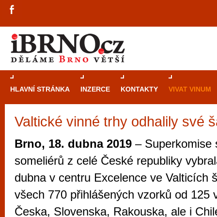
HLAVNÍ STRÁNKA
INZERCE
KONTAKTY
VIVAT VINUM
Valtické vinné trhy odhalily své
Průvodce
kasi
Brně: Od rulet
Brno, 18. dubna 2019
– Superkomise s
automaty
someliérů z celé České republiky vybral
Brno je měs
dubna v centru Excelence ve Valticích
zajímavé p
všech 770 přihlášených vzorků od 125 v
restaurace, div
Česka, Slovenska, Rakouska, ale i Chile
Mimo jiné je ale také místem, kde si můžet