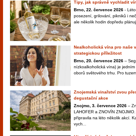
Tipy, jak správně vychladit v
Brno, 22. července 2026
- Léto
posezení, grilování, pikniků i 
ale několik hodin dopředu plánuje
Nealkoholická vína pro naše 
strategickou příležitost
Brno, 20. července 2026
– Seg
nízkoalkoholická vína) je jedním 
oborů světového trhu. Pro tuzem
Znojemská vinařství zvou přes
degustační akce
Znojmo, 3. července 2026
– Zn
LAHOFER a ZNOVÍN ZNOJMO. Ta
připravila na léto několik akcí. 
vych...