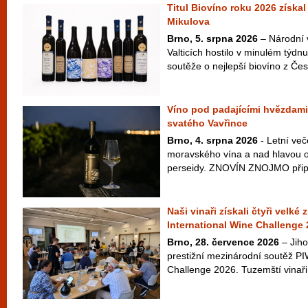
Titul Biovíno roku 2026 získal
Mikulova
Brno, 5. srpna 2026
– Národní 
Valticích hostilo v minulém týdnu
soutěže o nejlepší biovíno z Česk
Víno pod padajícími hvězdami
svatého Vavřince
Brno, 4. srpna 2026
- Letní več
moravského vína a nad hlavou ob
perseidy. ZNOVÍN ZNOJMO připra
Naši vinaři získali čtyři velké
International Wine Challenge
Brno, 28. července 2026
– Jiho
prestižní mezinárodní soutěž PI
Challenge 2026. Tuzemští vinaři 