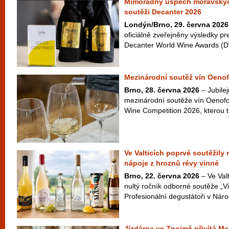
Mimořádný úspěch moravskýc
soutěži Decanter 2026
Londýn/Brno, 29. června 2026
oficiálně zveřejněny výsledky pr
Decanter World Wine Awards (D
Mezinárodní soutěž vín Oenof
Brno, 28. června 2026
– Jubilej
mezinárodní soutěže vín Oenofo
Wine Competition 2026, kterou t
Ve Valticích poprvé soutěžily
nápoje z hroznů révy vinné
Brno, 22. června 2026
– Ve Valt
nultý ročník odborné soutěže „Vi
Profesionální degustátoři v Náro
Jízdárna ve Znojmě přivítá Me