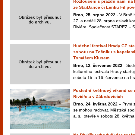
Rozloučení s prázdninami na R
ze StarDance či Lenku Filipo
Brno, 25. srpna 2022
- V Brně 
27. a neděli 28. srpna oslavit ko
Riviéra. Společnost STAREZ – SP
Hudební festival Hrady CZ sta
sobotu na Točníku s kapelami
Tomášem Klusem
Brno, 12. července 2022
- Sed
kulturního festivalu Hrady startu
sobotu 15. a 16. července na hr
Poslední květnový víkend se o
Riviéře a v Zábrdovicích
Brno, 24. května 2022
– První 
se mohou radovat. Městská sp
a. s., otevře v sobotu 28. května