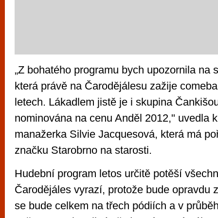
„Z bohatého programu bych upozornila na 
která právě na Čarodějálesu zažije comeb
letech. Lákadlem jistě je i skupina Čankišou
nominována na cenu Anděl 2012," uvedla 
manažerka Silvie Jacquesová, která má po
značku Starobrno na starosti.
Hudební program letos určitě potěší všechn
Čarodějáles vyrazí, protože bude opravdu z
se bude celkem na třech pódiích a v průbě