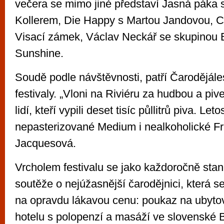
večera se mimo jiné představí Jasná páka
Kollerem, Die Happy s Martou Jandovou, Ch
Visací zámek, Václav Neckář se skupinou 
Sunshine.
Soudě podle návštěvnosti, patří Čarodějále
festivaly. „Vloni na Riviéru za hudbou a pive
lidí, kteří vypili deset tisíc půllitrů piva. L
nepasterizované Medium i nealkoholické Fríí
Jacquesová.
Vrcholem festivalu se jako každoročně stan
soutěže o nejúžasnější čarodějnici, která se
na opravdu lákavou cenu: poukaz na ubytov
hotelu s polopenzí a masáží ve slovenské B