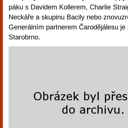
vyzkoušet různé kasinové hry. V neustál
páku s Davidem Kollerem, Charlie Strai
metropoli naleznete širokou nabídku her o
Neckáře a skupinu Bacily nebo znovuz
po moderní automaty jak pro pravidelné n
Generálním partnerem Čarodějálesu je 
příležitostné hráče. V...
Starobrno.