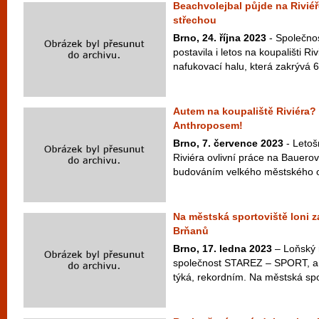
Beachvolejbal půjde na Riviéře
střechou
Brno, 24. října 2023
- Společno
postavila i letos na koupališti R
nafukovací halu, která zakrývá 6 
Autem na koupaliště Riviéra? 
Anthroposem!
Brno, 7. července 2023
- Letoš
Riviéra ovlivní práce na Bauerově
budováním velkého městského ok
Na městská sportoviště loni za
Brňanů
Brno, 17. ledna 2023
– Loňský 
společnost STAREZ – SPORT, a. 
týká, rekordním. Na městská sport