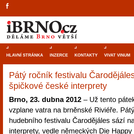
HLAVNÍ STRÁNKA
INZERCE
KONTAKTY
VIVAT VINUM
Pátý ročník festivalu Čarodějále
Průvodce
kasi
špičkové české interprety
Brně: Od rulet
automaty
Brno, 23. dubna 2012
– Už tento páte
Brno je měs
vzplane vatra na brněnské Riviéře. Pátý
zajímavé p
hudebního festivalu Čarodějáles sází n
restaurace, div
interprety, vedle německých Die Happy
Mimo jiné je ale také místem, kde si můžet