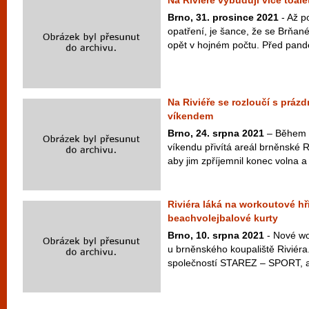
Na Riviéře vybudují více toale
Brno, 31. prosince 2021
- Až p
opatření, je šance, že se Brňané
opět v hojném počtu. Před pande
Na Riviéře se rozloučí s prá
víkendem
Brno, 24. srpna 2021
– Během 
víkendu přivítá areál brněnské Riv
aby jim zpříjemnil konec volna a 
Riviéra láká na workoutové hři
beachvolejbalové kurty
Brno, 10. srpna 2021
- Nové wo
u brněnského koupaliště Riviéra
společností STAREZ – SPORT, a. 