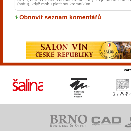
(státu), když mohu platit soukromníkům.
Obnovit seznam komentářů
Part