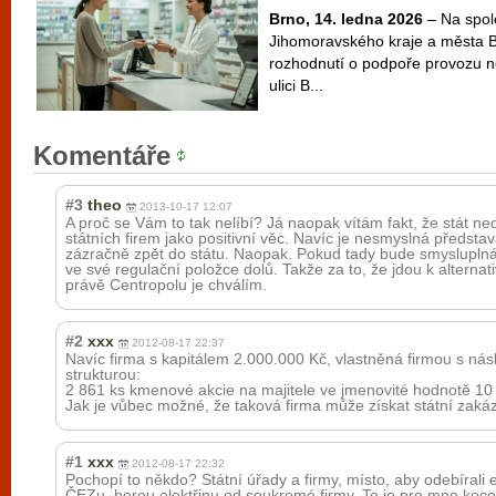
Brno, 14. ledna 2026
– Na spol
Jihomoravského kraje a města 
rozhodnutí o podpoře provozu n
ulici B...
Komentáře
#3
theo
2013-10-17 12:07
A proč se Vám to tak nelíbí? Já naopak vítám fakt, že stát ne
státních firem jako positivní věc. Navíc je nesmyslná předsta
zázračně zpět do státu. Naopak. Pokud tady bude smyslupln
ve své regulační položce dolů. Takže za to, že jdou k alternat
právě Centropolu je chválím.
#2
xxx
2012-08-17 22:37
Navíc firma s kapitálem 2.000.000 Kč, vlastněná firmou s násl
strukturou:
2 861 ks kmenové akcie na majitele ve jmenovité hodnotě 10 
Jak je vůbec možné, že taková firma může získat státní zaká
#1
xxx
2012-08-17 22:32
Pochopí to někdo? Státní úřady a firmy, místo, aby odebírali 
ČEZu, berou elektřinu od soukromé firmy. To je pro mne kocou