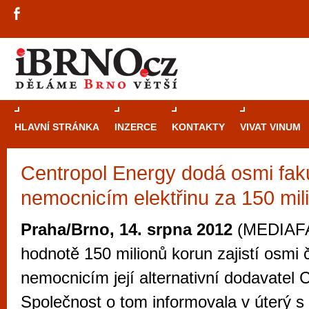
HLAVNÍ STRÁNKA
INZERCE
KONTAKTY
VIVAT VINUM
Centropol Energy dodá osmi fak
Průvodce
kasi
nemocnicím elektřinu za 150 mil
Brně: Od rulet
automaty
Praha/Brno, 14. srpna 2012
(MEDIAFAX
Brno je měs
hodnotě 150 milionů korun zajistí osmi
zajímavé p
nemocnicím její alternativní dodavatel 
restaurace, div
Společnost o tom informovala v úterý s 
Mimo jiné je ale také místem, kde si můžet