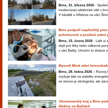
Brno, 31. března 2026
- Společ
modernizaci elektrické sítě v br
V lokalitě u hřbitova na ulici Ši
Brno podpoří nepřetržitý pro
pohotovosti a posílení zubní
Brno, 15. února 2026
- Lidé si
dojít pro léky nebo odborné por
v ulici Bašty. Umožní to dotace o
Mycroft Mind mění fotovoltaik
Brno, 28. ledna 2026
– Rozvoj f
zvyšuje tlak na stabilitu energeti
ze slunce je ekologická, ale záro
Jihomoravský kraj a Brno po
lékárny na Baštách