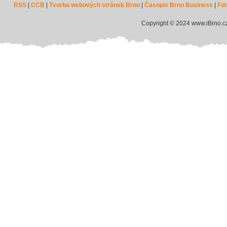
RSS
|
CCB
|
Tvorba webových stránek Brno
|
Časopis Brno Business
|
Fot
Copyright © 2024 www.iBrno.c