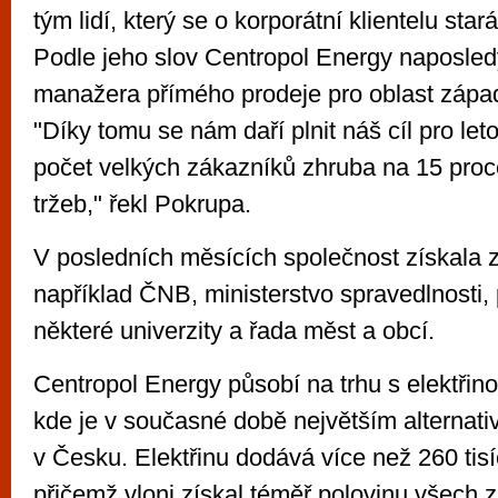
tým lidí, který se o korporátní klientelu star
Podle jeho slov Centropol Energy naposledy
manažera přímého prodeje pro oblast západ
"Díky tomu se nám daří plnit náš cíl pro leto
počet velkých zákazníků zhruba na 15 proc
tržeb," řekl Pokrupa.
V posledních měsících společnost získala z
například ČNB, ministerstvo spravedlnosti
některé univerzity a řada měst a obcí.
Centropol Energy působí na trhu s elektřin
kde je v současné době největším alternat
v Česku. Elektřinu dodává více než 260 tis
přičemž vloni získal téměř polovinu všech z