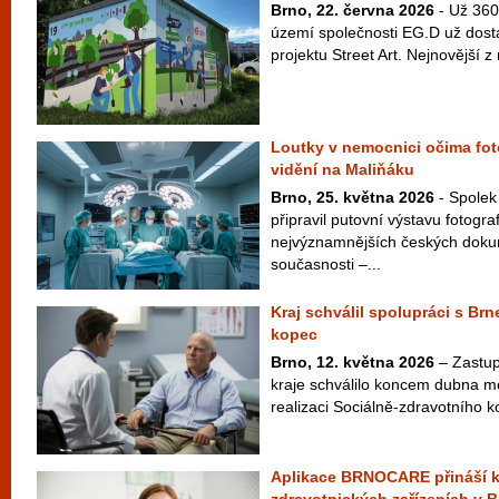
Brno, 22. června 2026
- Už 360 
území společnosti EG.D už dost
projektu Street Art. Nejnovější z n
Loutky v nemocnici očima fot
vidění na Maliňáku
Brno, 25. května 2026
- Spolek
připravil putovní výstavu fotogra
nejvýznamnějších českých doku
současnosti –...
Kraj schválil spolupráci s B
kopec
Brno, 12. května 2026
– Zastup
kraje schválilo koncem dubna m
realizaci Sociálně-zdravotního 
Aplikace BRNOCARE přináší k