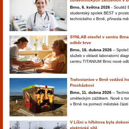
zdravotnických zařízeních v B
Brno, 6. května 2026
- Soutěž 
studentský spolek BEST v prost
technického v Brně, přinesla měs
SYNLAB otevřel v centru Brna
odběr krve
Brno, 16. dubna 2026
– Společ
služeb v oblasti laboratorní diag
centru TITANIUM Brno nové odbě
Trafostanice v Brně vzdává ho
Procházkovi
Brno, 11. dubna 2026
– Technic
uměleckým zážitkem. Nově o tom
v Brně na pomezí městské části
V Líšni u hřbitova byla doko
elektrické sítě