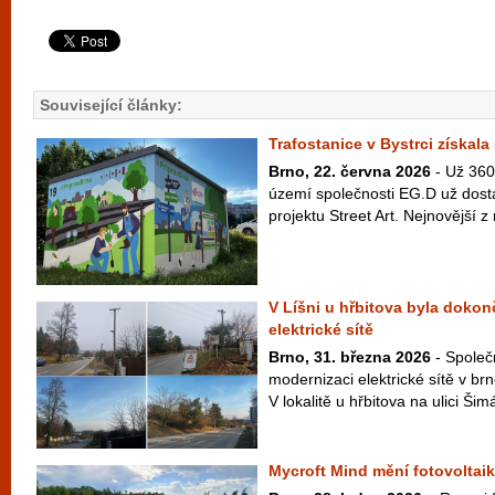
Související články:
Trafostanice v Bystrci získal
Brno, 22. června 2026
- Už 360 
území společnosti EG.D už dost
projektu Street Art. Nejnovější z n
V Líšni u hřbitova byla doko
elektrické sítě
Brno, 31. března 2026
- Společ
modernizaci elektrické sítě v br
V lokalitě u hřbitova na ulici Ši
Mycroft Mind mění fotovoltaik