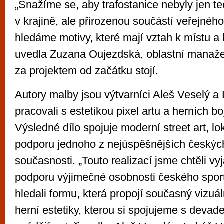
„Snažíme se, aby trafostanice nebyly jen 
v krajině, ale přirozenou součástí veřejnéh
hledáme motivy, které mají vztah k místu a li
uvedla Zuzana Oujezdská, oblastní manaže
za projektem od začátku stojí.
Autory malby jsou výtvarníci Aleš Veselý a 
pracovali s estetikou pixel artu a herních bo
Výsledné dílo spojuje moderní street art, lok
podporu jednoho z nejúspěšnějších českýc
současnosti. „Touto realizací jsme chtěli vyj
podporu výjimečné osobnosti českého spor
hledali formu, která propojí současný vizuáln
herní estetiky, kterou si spojujeme s devade