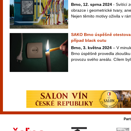
Brno, 12. sprna 2024
- Svítící 
obrazce i geometrické tvary, ane
Nejen těmito motivy oživila v rám
SAKO Brno úspěšně otestoval
případ black outu
Brno, 3. května 2024
– V minul
Brno úspěšně provedla zkoušku 
provozu svého areálu. Cílem byl
Part