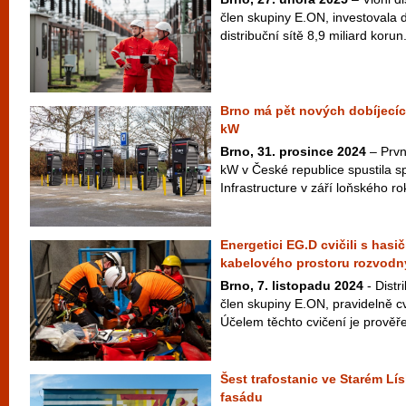
člen skupiny E.ON, investovala 
distribuční sítě 8,9 miliard koru
Brno má pět nových dobíjecíc
kW
Brno, 31. prosince 2024
– Prvn
kW v České republice spustila s
Infrastructure v září loňského r
Energetici EG.D cvičili s hasi
kabelového prostoru rozvodn
Brno, 7. listopadu 2024
- Distr
člen skupiny E.ON, pravidelně cv
Účelem těchto cvičení je prověře
Šest trafostanic ve Starém Lí
fasádu