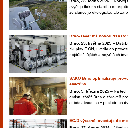
Brno, 28. ledna 2026
– Rozvoj f
zvyšuje tlak na stabilitu energeti
ze slunce je ekologická, ale záro
Brno-sever má novou transfo
Brno, 29. května 2025
– Distri
skupiny E.ON, uvedla do provozu
nejdůležitějších a největších inve
SAKO Brno optimalizuje provoz
elektřiny
Brno, 9. března 2025
– Na techn
emisní zátěž Brna a zároveň posi
soběstačnost se v posledních dv
EG.D výrazně investuje do mod
Brno, 27. února 2025
– Vloni di