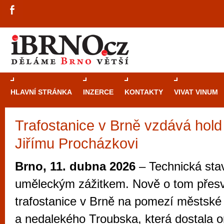
HLAVNÍ STRÁNKA
INZERCE
KONTAKTY
VIVAT VINUM
Trafostanice v Brně vzdává hold
Průvodce
kasi
Jiřímu Procházkovi
Brně: Od rulet
automaty
Brno, 11. dubna 2026
– Technická sta
Brno je měs
uměleckým zážitkem. Nově o tom přes
zajímavé p
trafostanice v Brně na pomezí městské
restaurace, div
a nedalekého Troubska, která dostala or
Mimo jiné je ale také místem, kde si můžet