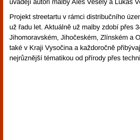
uvádějí autoři malby Aleš Veselý a Lukáš V
Projekt streetartu v rámci distribučního úz
už řadu let. Aktuálně už malby zdobí přes 3
Jihomoravském, Jihočeském, Zlínském a O
také v Kraji Vysočina a každoročně přibývaj
nejrůznější tématikou od přírody přes techn