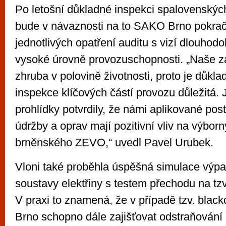
Po letošní důkladné inspekci spalovenských
bude v návaznosti na to SAKO Brno pokračo
jednotlivých opatření auditu s vizí dlouhod
vysoké úrovně provozuschopnosti. „Naše za
zhruba v polovině životnosti, proto je důkl
inspekce klíčových částí provozu důležitá. 
prohlídky potvrdily, že námi aplikované pos
údržby a oprav mají pozitivní vliv na výborn
brněnského ZEVO,“ uvedl Pavel Urubek.
Vloni také proběhla úspěšná simulace výpa
soustavy elektřiny s testem přechodu na tzv
V praxi to znamená, že v případě tzv. blac
Brno schopno dále zajišťovat odstraňování