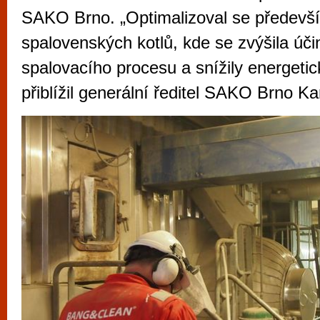
vyzkoušet různé kasinové hry. V neustál
SAKO Brno. „Optimalizoval se předevš
metropoli naleznete širokou nabídku her o
spalovenských kotlů, kde se zvýšila úči
po moderní automaty jak pro pravidelné n
spalovacího procesu a snížily energetick
příležitostné hráče. V...
přiblížil generální ředitel SAKO Brno Ka