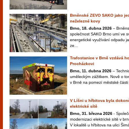
Brněnské ZEVO SAKO jako jedin
neželezné kovy
Brno, 18. dubna 2026
– Brněns
společnost SAKO Brno umí ve s
energetické využívání odpadu jak
ze...
Trafostanice v Brně vzdává ho
Procházkovi
Brno, 11. dubna 2026
– Technic
uměleckým zážitkem. Nově o tom
v Brně na pomezí městské části
V Líšni u hřbitova byla doko
elektrické sítě
Brno, 31. března 2026
- Společ
modernizaci elektrické sítě v br
V lokalitě u hřbitova na ulici Ši