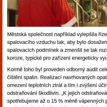
Městská společnost například vylepšila řízen
spalovacího vzduchu tak, aby bylo dosažen
spalovacích podmínek a zmenšil se tak roz
koroze, typické pro zařízení energeticky vy
Kormě toho byl proveden odborný audit ce
čištění spalin. Realizací navrhovaných opat
omezení teplotních ztrát a tím i zvýšení úči
odstraňování škodlivin. „K jejich odstraňová
spotřebujeme až o 15 % méně vápenných p