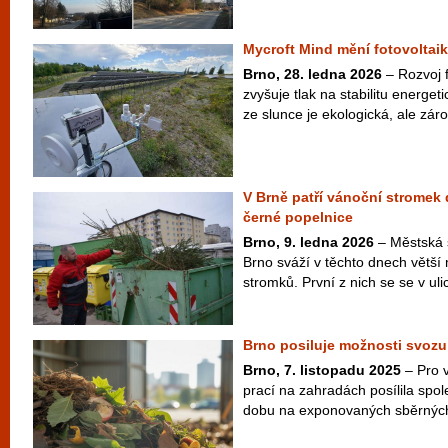
Mycroft Mind mění fotovoltaik
Brno, 28. ledna 2026
– Rozvoj f
zvyšuje tlak na stabilitu energeti
ze slunce je ekologická, ale záro
V Brně patří vánoční stromek
černé popelnice
Brno, 9. ledna 2026
– Městská 
Brno sváží v těchto dnech větší
stromků. První z nich se se v ulic
Brno posiluje možnosti svoz
Brno, 7. listopadu 2025
– Pro 
prací na zahradách posílila sp
dobu na exponovaných sběrných 