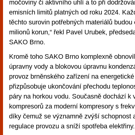
močoviny či aktivního uhlí a to při dodržová
emisních limitů platných od roku 2024. Kaž
těchto surovin potřebných materiálů budou č
milionů korun,“ řekl Pavel Urubek, předsed
SAKO Brno.
Kromě toho SAKO Brno komplexně obnovi
úpravny vody a blokovou úpravnu kondenzá
provoz brněnského zařízení na energetické
přizpůsobuje ukončování přechodu teplon
páry na horkou vodu. Současně dochází k
kompresorů za moderní kompresory s frek
díky čemuž se významně zvýší schopnost a
regulace provozu a sníží spotřeba elektřiny.