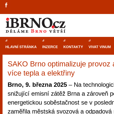
HLAVNÍ STRÁNKA
INZERCE
KONTAKTY
VIVAT VINUM
SAKO Brno optimalizuje provoz a
Průvodce
kasi
více tepla a elektřiny
Brně: Od rulet
automaty
Brno, 9. března 2025
– Na technologic
Brno je měs
snižující emisní zátěž Brna a zároveň po
zajímavé p
energetickou soběstačnost se v posledn
restaurace, div
zaměřila městská svozová a odpadová 
Mimo jiné je ale také místem, kde si můžet