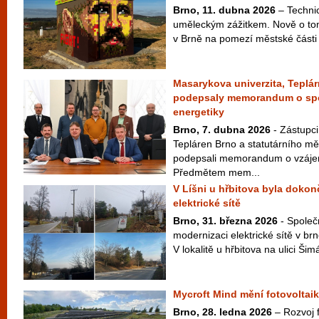
Brno, 11. dubna 2026
– Technic
uměleckým zážitkem. Nově o tom
v Brně na pomezí městské části
Masarykova univerzita, Teplá
podepsaly memorandum o spol
energetiky
Brno, 7. dubna 2026
- Zástupci
Tepláren Brno a statutárního m
podepsali memorandum o vzáje
Předmětem mem...
V Líšni u hřbitova byla doko
elektrické sítě
Brno, 31. března 2026
- Společ
modernizaci elektrické sítě v br
V lokalitě u hřbitova na ulici Ši
Mycroft Mind mění fotovoltaik
Brno, 28. ledna 2026
– Rozvoj f