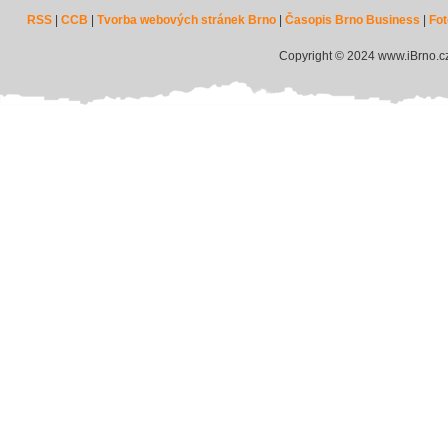
RSS
|
CCB
|
Tvorba webových stránek Brno
|
Časopis Brno Business
|
Fot
Copyright © 2024 www.iBrno.c