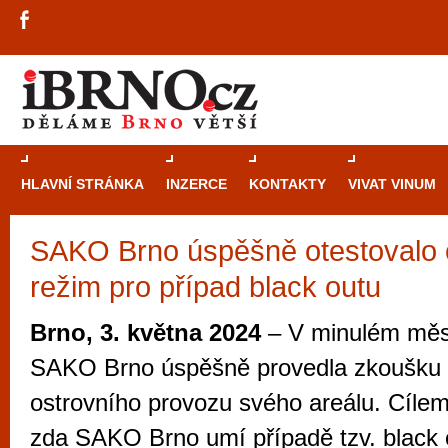
HLAVNÍ STRÁNKA
INZERCE
KONTAKTY
VIVAT VINUM
SAKO Brno úspěšně otestovalo 
Průvodce
kasi
režim pro případ black outu
Brně: Od rulet
automaty
Brno, 3. května 2024
– V minulém měsí
Brno je měs
SAKO Brno úspěšně provedla zkoušku 
zajímavé p
ostrovního provozu svého areálu. Cílem 
restaurace, div
zda SAKO Brno umí případě tzv. black 
Mimo jiné je ale také místem, kde si můžet