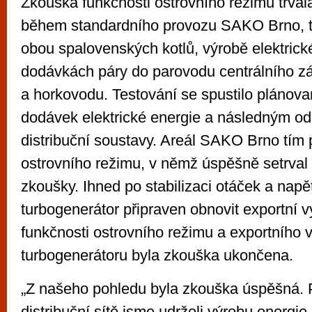
Zkouška funkčnosti ostrovního režimu trvala
během standardního provozu SAKO Brno, t
obou spalovenských kotlů, výrobě elektrick
dodávkách páry do parovodu centrálního z
a horkovodu. Testování se spustilo pláno
dodávek elektrické energie a následným od
distribuční soustavy. Areál SAKO Brno tím 
ostrovního režimu, v němž úspěšně setrval
zkoušky. Ihned po stabilizaci otáček a napět
turbogenerátor připraven obnovit exportní 
funkčnosti ostrovního režimu a exportního 
turbogenerátoru byla zkouška ukončena.
„Z našeho pohledu byla zkouška úspěšná. 
distribuční sítě jsme udrželi výrobu energie 