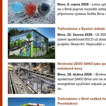
Brno, 6. srpna 2026
- Letos upl
se v Brně poprvé rozsvítilo veřej
připomene výstava Světla Brna 
Trafostanice v Bystrci získal
Brno, 22. června 2026
- Už 360 
území společnosti EG.D už dost
projektu Street Art. Nejnovější z n
Brněnské ZEVO SAKO jako jedin
neželezné kovy
Brno, 18. dubna 2026
– Brněns
společnost SAKO Brno umí ve s
energetické využívání odpadu jak
ze...
Trafostanice v Brně vzdává ho
Procházkovi