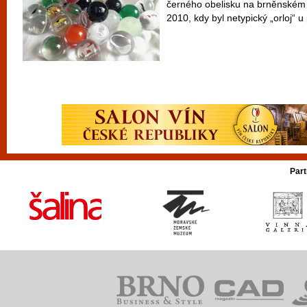
černého obelisku na brněnském 
2010, kdy byl netypický „orloj“ u př
Part