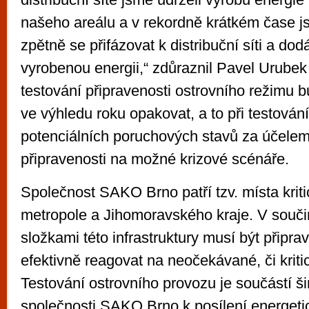
našeho areálu a v rekordně krátkém čase j
zpětně se přifázovat k distribuční síti a do
vyrobenou energii,“ zdůraznil Pavel Urubek
testování připravenosti ostrovního režimu
ve výhledu roku opakovat, a to při testování
potenciálních poruchových stavů za účelem
připravenosti na možné krizové scénáře.
Společnost SAKO Brno patří tzv. místa kritic
metropole a Jihomoravského kraje. V součin
složkami této infrastruktury musí být připra
efektivně reagovat na neočekávané, či kriti
Testování ostrovního provozu je součástí šir
společnosti SAKO Brno k posílení energeti