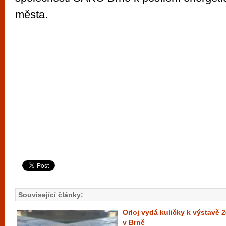
města.
Související články:
Orloj vydá kuličky k výstavě 2
v Brně