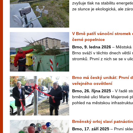
zvyšuje tlak na stabilitu energeti
ze slunce je ekologická, ale záro
V Brně patří vánoční stromek
černé popelnice
Brno, 9. ledna 2026
– Městská 
Brno sváží v těchto dnech větší
stromků. První z nich se se v ulic
Brno má český unikát: První d
veřejného osvětlení
Brno, 26. října 2025
- V řadě st
brněnské ulici Marie Majerové př
pohled na městskou infrastruktur
Brněnský orloj slaví patnáctiny
Brno, 17. září 2025
– První skle