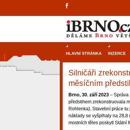
HLAVNÍ STRÁNKA
INZERCE
Silničáři zrekons
měsíčním předst
Brno, 30. září 2023
– Správa 
předstihem zrekonstruovala mos
Rohlenka). Stavební práce tu 
náklady se vyšplhaly na 28,8 
mostních těles poskytl Státní 
návštěvníky, tak pro příležitostné h