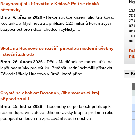
Nej
Nevyhovující křižovatka v Králově Poli se dočká
přestavby
13.
20.
Brno, 4. března 2026
- Rekonstrukce křížení ulic Křižíkova,
27.
Kociánka a Myslínova za přibližně 120 milionů korun zvýší
03.
bezpečnost pro řidiče, chodce i cyklisty, ...
08.
10.
08.
Škola na Hudcově se rozšíří, přibudou moderní učebny
Dal
i střešní zahrada
Při
Brno, 26. února 2026
- Děti z Medlánek se mohou těšit na
lepší podmínky pro výuku. Brněnští radní schválili přístavbu
K
Základní školy Hudcova v Brně, která přine...
Chystá se obchvat Bosonoh, Jihomoravský kraj
připraví studii
Brno, 19. ledna 2026
– Bosonohy se po letech přibližují k
řešení dopravní zátěže. Jihomoravský kraj na přelomu roku
podepsal smlouvu na zpracování studie obchva...