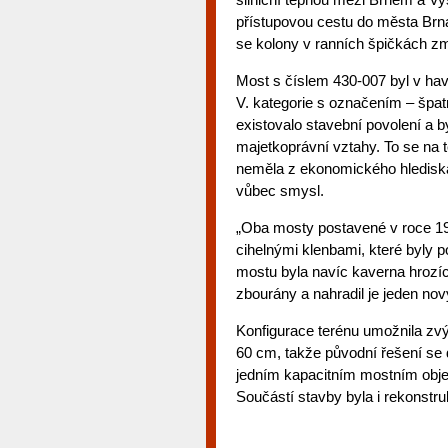
přístupovou cestu do města Br
se kolony v ranních špičkách zm
Most s číslem 430-007 byl v hava
V. kategorie s označením – špatn
existovalo stavební povolení a b
majetkoprávní vztahy. To se na
neměla z ekonomického hlediska
vůbec smysl.
„Oba mosty postavené v roce 19
cihelnými klenbami, které byly p
mostu byla navíc kaverna hrozíc
zbourány a nahradil je jeden no
Konfigurace terénu umožnila zvý
60 cm, takže původní řešení se 
jedním kapacitním mostním obje
Součástí stavby byla i rekonstru