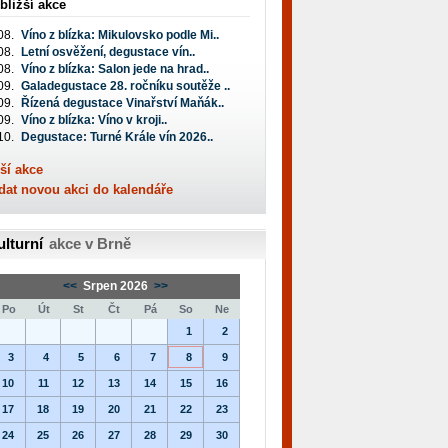
bližší akce
08.
Víno z blízka: Mikulovsko podle Mi..
08.
Letní osvěžení, degustace vín..
08.
Víno z blízka: Salon jede na hrad..
09.
Galadegustace 28. ročníku soutěže ..
09.
Řízená degustace Vinařství Maňák..
09.
Víno z blízka: Víno v kroji..
10.
Degustace: Turné Krále vín 2026..
ší akce
dat novou akci do kalendáře
ulturní
akce v Brně
<<
Srpen 2026
>>
Po
Út
St
Čt
Pá
So
Ne
1
2
3
4
5
6
7
8
9
10
11
12
13
14
15
16
17
18
19
20
21
22
23
24
25
26
27
28
29
30