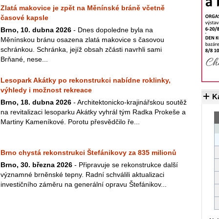
Zlatá makovice je zpět na Měnínské bráně včetně
časové kapsle
Brno, 10. dubna 2026
- Dnes dopoledne byla na
Měnínskou bránu osazena zlatá makovice s časovou
schránkou. Schránka, jejíž obsah zčásti navrhli sami
Brňané, nese...
Lesopark Akátky po rekonstrukci nabídne roklinky,
výhledy i možnost rekreace
K
Brno, 18. dubna 2026
- Architektonicko-krajinářskou soutěž
na revitalizaci lesoparku Akátky vyhrál tým Radka Prokeše a
Martiny Kameníkové. Porotu přesvědčilo ře...
Brno chystá rekonstrukci Štefánikovy za 835 milionů
Brno, 30. března 2026
- Připravuje se rekonstrukce další
významné brněnské tepny. Radní schválili aktualizaci
investičního záměru na generální opravu Štefánikov...