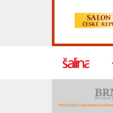
RSS
|
CCB
|
Tvorba webových stráne