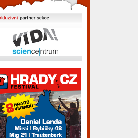
xkluzivní
partner sekce