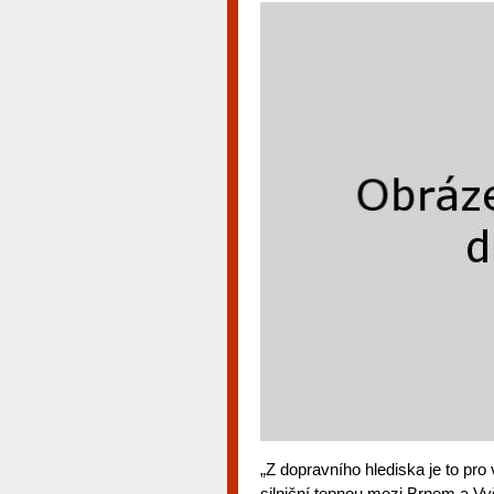
„Z dopravního hlediska je to pro 
silniční tepnou mezi Brnem a Vyš