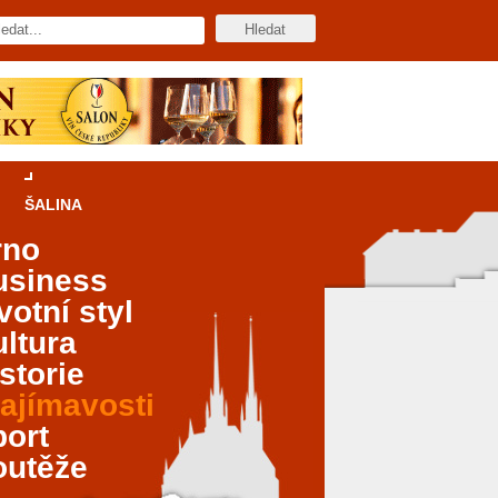
ŠALINA
rno
usiness
votní styl
ltura
storie
ajímavosti
port
outěže