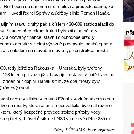
na. Rozhodně se danému území uleví a předpokládáme, že
írní,“ uvedl ředitel Správy a údržby silnic Roman Hanák.
rijním stavu, druhý pak s číslem 430-008 statik zařadil do
ý. Situace před rekonstrukcí byla kritická, ačkoliv
yly alokovány finance, stavbu dlouhodobě brzdily
 technickém stavu velmi výrazně podepsalo, pouhá oprava
 a s ohledem na stavební stav a typ konstrukce mostu
00, tedy ještě za Rakouska – Uherska, byly tvořeny
o 123 letech provozu již v havarijním stavu, v patě hlavního
í zřícením,“ doplnil Hanák s tím, že oba mosty byly
vý rámový most.
šení nivelety silnice v místě křížení s vodním tokem o cca
dvěma mosty, které se příliš neosvědčilo, bylo nahrazeno
ktem, který bezpečně provede stoleté průtoky vody.
kce přilehlých úseků silnice II/430 v celkové délce 285 m.
Zdroj: SÚS JMK, foto: Ingimage