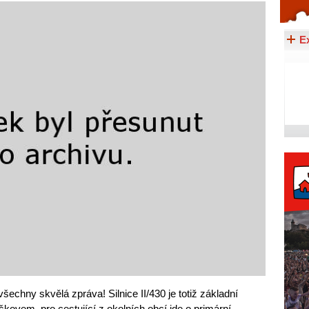
Celý článek...
E
všechny skvělá zpráva! Silnice II/430 je totiž základní
kovem, pro cestující z okolních obcí jde o primární