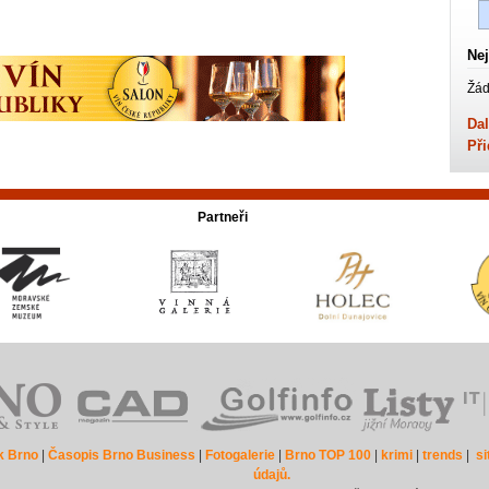
Nej
Žád
Dal
Při
Partneři
k Brno
|
Časopis Brno Business
|
Fotogalerie
|
Brno TOP 100
|
krimi
|
trends
|
s
údajů.