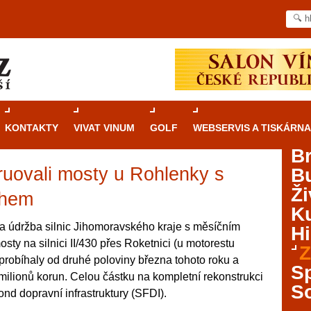
KONTAKTY
VIVAT VINUM
GOLF
WEBSERVIS A TISKÁRNA
B
truovali mosty u Rohlenky s
B
Průvodce
kasinovými hrami v Brně: Od
Ži
rulety po video automaty
ihem
Ku
Brno je městem známým pro zajímavé památky, skvělé
a údržba silnic Jihomoravského kraje s měsíčním
Hi
restaurace, divadla a univerzity. Mimo jiné je ale také
ty na silnici II/430 přes Roketnici (u motorestu
Z
místem, kde si můžete legálně a bezpečně vyzkoušet
probíhaly od druhé poloviny března tohoto roku a
různé kasinové hry. V neustále kvetoucí moravské
S
milionů korun. Celou částku na kompletní rekonstrukci
metropoli naleznete širokou nabídku her od klasické
S
fond dopravní infrastruktury (SFDI).
rulety až po moderní automaty jak pro pravidelné
ráče. V...