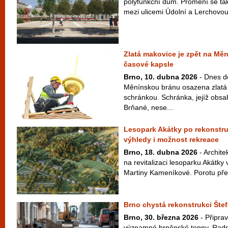
polyfunkční dům. Promění se tak
mezi ulicemi Údolní a Lerchovou
Zlatá makovice je zpět na Mě
časové kapsle
Brno, 10. dubna 2026
- Dnes d
Měnínskou bránu osazena zlatá
schránkou. Schránka, jejíž obsah
Brňané, nese...
Lesopark Akátky po rekonstru
výhledy i možnost rekreace
Brno, 18. dubna 2026
- Archite
na revitalizaci lesoparku Akátk
Martiny Kameníkové. Porotu přes
Brno chystá rekonstrukci Štef
Brno, 30. března 2026
- Připrav
významné brněnské tepny. Radní 