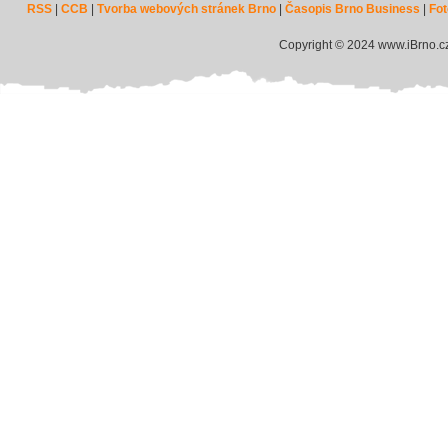
RSS
|
CCB
|
Tvorba webových stránek Brno
|
Časopis Brno Business
|
Fot
Copyright © 2024 www.iBrno.c