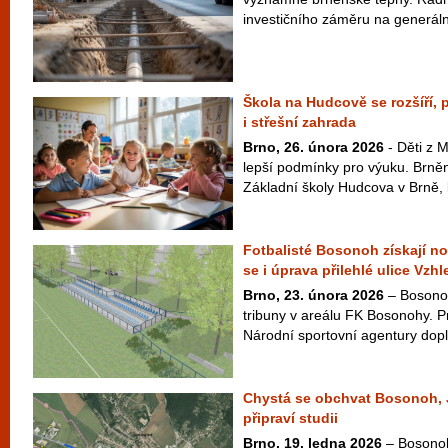
investičního záměru na generáln
Škola na Hudcově se rozšíří,
i střešní zahrada
Brno, 26. února 2026
- Děti z 
lepší podmínky pro výuku. Brněnš
Základní školy Hudcova v Brně, k
Fotbalisté Bosonoh získají no
se i úprava přilehlé ulice Vzh
Brno, 23. února 2026
– Bosonoh
tribuny v areálu FK Bosonohy. P
Národní sportovní agentury dopl
Chystá se obchvat Bosonoh, 
připraví studii
Brno, 19. ledna 2026
– Bosonohy