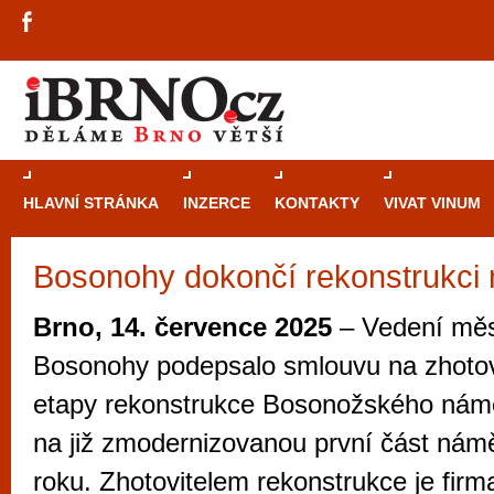
HLAVNÍ STRÁNKA
INZERCE
KONTAKTY
VIVAT VINUM
Bosonohy dokončí rekonstrukci
Průvodce
kasi
Brně: Od rulet
Brno, 14. července 2025
– Vedení měs
automaty
Bosonohy podepsalo smlouvu na zhotoven
Brno je měs
etapy rekonstrukce Bosonožského námě
zajímavé p
na již zmodernizovanou první část námě
restaurace, div
roku. Zhotovitelem rekonstrukce je fir
Mimo jiné je ale také místem, kde si můžet