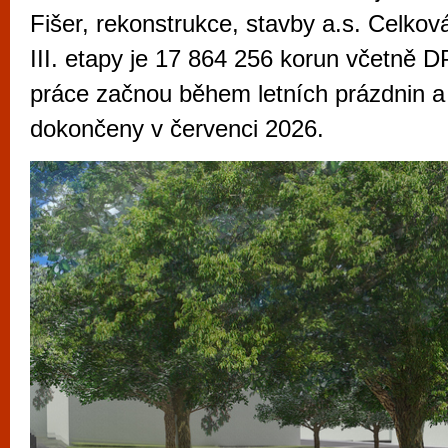
vyzkoušet různé kasinové hry. V neustál
Fišer, rekonstrukce, stavby a.s. Celková
metropoli naleznete širokou nabídku her o
III. etapy je 17 864 256 korun včetně 
po moderní automaty jak pro pravidelné n
práce začnou během letních prázdnin 
příležitostné hráče. V...
dokončeny v červenci 2026.