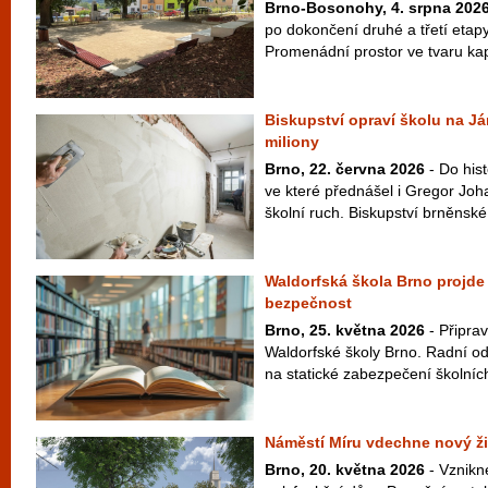
Brno-Bosonohy, 4. srpna 202
po dokončení druhé a třetí etap
Promenádní prostor ve tvaru kapk
Biskupství opraví školu na Já
miliony
Brno, 22. června 2026
- Do his
ve které přednášel i Gregor Joh
školní ruch. Biskupství brněnské 
Waldorfská škola Brno projde o
bezpečnost
Brno, 25. května 2026
- Připrav
Waldorfské školy Brno. Radní ods
na statické zabezpečení školních 
Náměstí Míru vdechne nový ži
Brno, 20. května 2026
- Vznikn