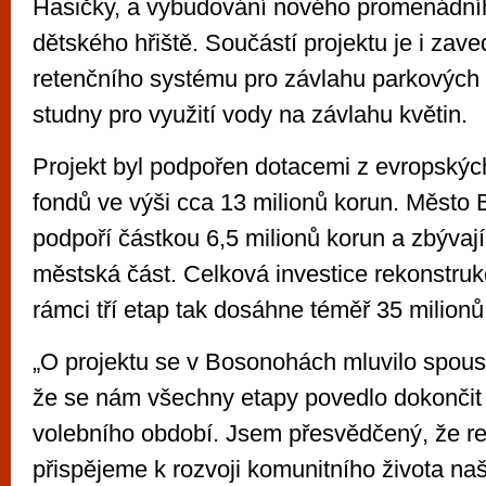
Hasičky, a vybudování nového promenádníh
dětského hřiště. Součástí projektu je i zave
retenčního systému pro závlahu parkových
studny pro využití vody na závlahu květin.
Projekt byl podpořen dotacemi z evropskýc
fondů ve výši cca 13 milionů korun. Město 
podpoří částkou 6,5 milionů korun a zbývají
městská část. Celková investice rekonstru
rámci tří etap tak dosáhne téměř 35 milionů
„O projektu se v Bosonohách mluvilo spoust
že se nám všechny etapy povedlo dokonči
volebního období. Jsem přesvědčený, že re
přispějeme k rozvoji komunitního života na