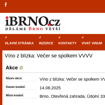
HLAVNÍ STRÁNKA
INZERCE
KONTAKTY
VIVAT VINUM
Víno z blízka: Večer se spolkem VVVV
Průvodce
kasi
Brně: Od rulet
Akce
automaty
Název akce:
Víno z blízka: Večer se spolkem 
Brno je měs
Datum konání:
14.08.2025
zajímavé p
Místo konání:
Brno, Otevřená zahrada, Údolní 33
restaurace, div
Mimo jiné je ale také místem, kde si můžet