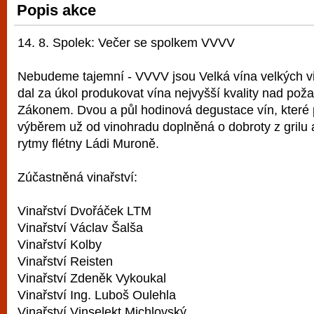
Popis akce
vyzkoušet různé kasinové hry. V neustál
metropoli naleznete širokou nabídku her o
14. 8. Spolek: Večer se spolkem VVVV
po moderní automaty jak pro pravidelné n
příležitostné hráče. V...
Nebudeme tajemní - VVVV jsou Velká vína velkých vini
dal za úkol produkovat vína nejvyšší kvality nad po
Zákonem. Dvou a půl hodinová degustace vín, které 
výběrem už od vinohradu doplněná o dobroty z grilu
rytmy flétny Ládi Muroně.
Zúčastněná vinařství:
Vinařství Dvořáček LTM
Vinařství Václav Šalša
Vinařství Kolby
Vinařství Reisten
Vinařství Zdeněk Vykoukal
Vinařství Ing. Luboš Oulehla
Vinařství Vinselekt Michlovský