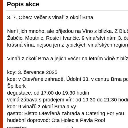
Popis akce
vyzkoušet různé kasinové hry. V neustál
metropoli naleznete širokou nabídku her o
3. 7. Obec: Večer s vinaři z okolí Brna
po moderní automaty jak pro pravidelné n
příležitostné hráče. V...
Není jich mnoho, ale přijedou na Víno z blízka. Z Bluč
Žabčic, Moutnic, Rosic i Ivančic. 9 vinařství nám 3. 
krásná vína, nejsou jen z typických vinařských regionů
Vinaři z okolí Brna a jejich večer na letním Víně z bl
kdy: 3. července 2025
kde: v Otevřené zahradě, Údolní 33, v centru Brna 
Špilberk
degustace: od 17:00 do 19:30 hodin
volná zábava s prodejem vín: od 19:30 do 21:30 hod
kdo: 9 vinařů z okolí Brna a vy
gastro: Bistro Otevřená zahrada a Catering For you
hudební doprovod: Ota Holec a Pavla Roof