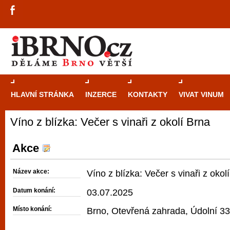
HLAVNÍ STRÁNKA
INZERCE
KONTAKTY
VIVAT VINUM
Víno z blízka: Večer s vinaři z okolí Brna
Průvodce
kasi
Brně: Od rulet
Akce
automaty
Název akce:
Víno z blízka: Večer s vinaři z okol
Brno je měs
Datum konání:
03.07.2025
zajímavé p
Místo konání:
Brno, Otevřená zahrada, Údolní 33
restaurace, div
Mimo jiné je ale také místem, kde si můžet