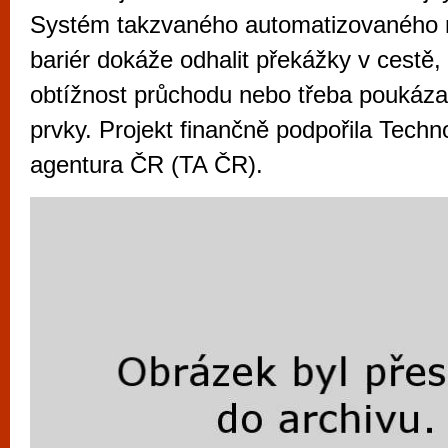
vyzkoušet různé kasinové hry. V neustál
Systém takzvaného automatizovaného 
metropoli naleznete širokou nabídku her o
bariér dokáže odhalit překážky v cestě,
po moderní automaty jak pro pravidelné n
obtížnost průchodu nebo třeba poukázat
příležitostné hráče. V...
prvky. Projekt finančně podpořila Techn
agentura ČR (TA ČR).