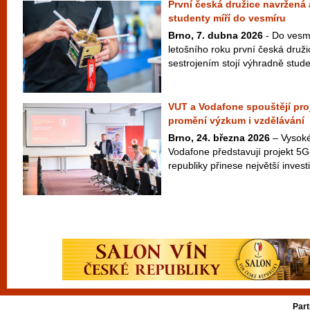
První česká družice navržená
studenty míří do vesmíru
Brno, 7. dubna 2026
- Do vesmí
letošního roku první česká druž
sestrojením stojí výhradně studen
VUT a Vodafone spouštějí pro
promění výzkum i vzdělávání
Brno, 24. března 2026
– Vysoké
Vodafone představují projekt 5
republiky přinese největší investic
Part