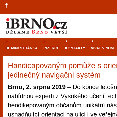
HLAVNÍ STRÁNKA
INZERCE
KONTAKTY
VIVAT VINUM
Handicapovaným pomůže s orie
Průvodce
kasi
jedinečný navigační systém
Brně: Od rulet
automaty
Brno, 2. srpna 2019
– Do konce letošn
Brno je měs
nabídnou experti z Vysokého učení tec
zajímavé p
hendikepovaným občanům unikátní nást
restaurace, div
usnadňující orientaci na ulici i ve veře
Mimo jiné je ale také místem, kde si můžet