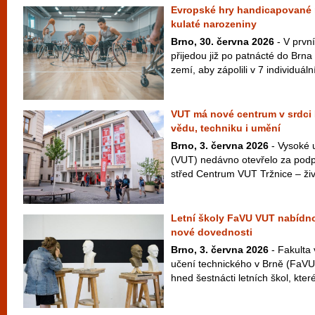
Evropské hry handicapované 
kulaté narozeniny
Brno, 30. června 2026
- V prvn
přijedou již po patnácté do Brna
zemí, aby zápolili v 7 individuáln
VUT má nové centrum v srdci B
vědu, techniku i umění
Brno, 3. června 2026
- Vysoké 
(VUT) nedávno otevřelo za podp
střed Centrum VUT Tržnice – živý
Letní školy FaVU VUT nabídno
nové dovednosti
Brno, 3. června 2026
- Fakulta
učení technického v Brně (FaVU V
hned šestnácti letních škol, které