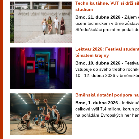
Technika táhne, VUT si drží s
studium
Brno, 21. dubna 2026
- Zájem 
učení technickém v Brně zůstává
Středoškoláci prozatím podali do
Lektvar 2026: Festival studen
tématem krajiny
Brno, 10. dubna 2026
- Festiva
vstupuje do svého třetího ročníku
10.–12. dubna 2026 v brněnském
Brněnská dotační podpora na 
Brno, 1. dubna 2026
- Individuá
celkové výši 7,4 milionu korun 
na pořádání Evropských her ha