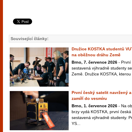
Související články:
Družice KOSTKA studentů VU
na oběžnou dráhu Země
Brno, 7. července 2026
- První
sestavená výhradně studenty se
Země. Družice KOSTKA, kterou vy
První český satelit navržený 
zamíří do vesmíru
Brno, 1. července 2026
- Na ob
brzy vydá KOSTKA, první česká 
sestavená výhradně studenty. P
YS...