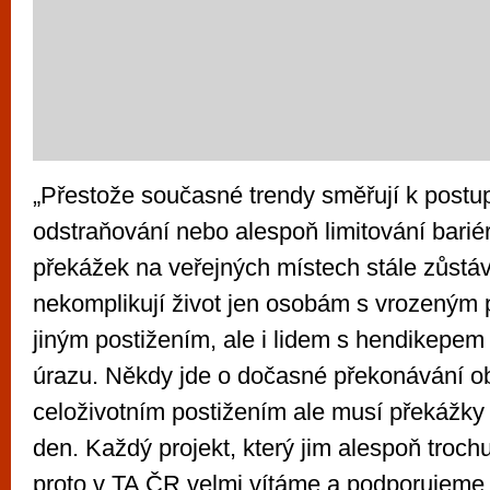
„Přestože současné trendy směřují k post
odstraňování nebo alespoň limitování barié
překážek na veřejných místech stále zůstáv
nekomplikují život jen osobám s vrozený
jiným postižením, ale i lidem s hendikepe
úrazu. Někdy jde o dočasné překonávání ob
celoživotním postižením ale musí překážky
den. Každý projekt, který jim alespoň troch
proto v TA ČR velmi vítáme a podporujeme,