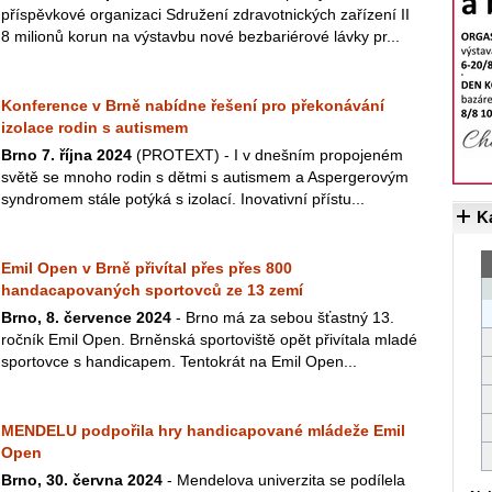
příspěvkové organizaci Sdružení zdravotnických zařízení II
8 milionů korun na výstavbu nové bezbariérové lávky pr...
Konference v Brně nabídne řešení pro překonávání
izolace rodin s autismem
Brno 7. října 2024
(PROTEXT) - I v dnešním propojeném
světě se mnoho rodin s dětmi s autismem a Aspergerovým
syndromem stále potýká s izolací. Inovativní přístu...
K
Emil Open v Brně přivítal přes přes 800
handacapovaných sportovců ze 13 zemí
Brno, 8. července 2024
- Brno má za sebou šťastný 13.
ročník Emil Open. Brněnská sportoviště opět přivítala mladé
sportovce s handicapem. Tentokrát na Emil Open...
MENDELU podpořila hry handicapované mládeže Emil
Open
Brno, 30. června 2024
- Mendelova univerzita se podílela