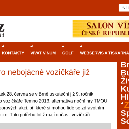
KONTAKTY
VIVAT VINUM
GOLF
WEBSERVIS A TISKÁRNA
B
ro nebojácné vozíčkáře již
B
Průvodce
kasinovými hrami v Brně: Od
Ži
rulety po video automaty
Ku
Brno je městem známým pro zajímavé památky, skvělé
tek 28. června se v Brně uskuteční již 9. ročník
Hi
restaurace, divadla a univerzity. Mimo jiné je ale také
ro vozíčkáře Temno 2013, alternativa noční hry TMOU.
Z
místem, kde si můžete legálně a bezpečně vyzkoušet
orových akcí, při které si mohou lidé se zdravotním
různé kasinové hry. V neustále kvetoucí moravské
S
ce. Tuto potřebu totiž mají občas i vozíčkáři.
metropoli naleznete širokou nabídku her od klasické
S
rulety až po moderní automaty jak pro pravidelné
ráče. V...