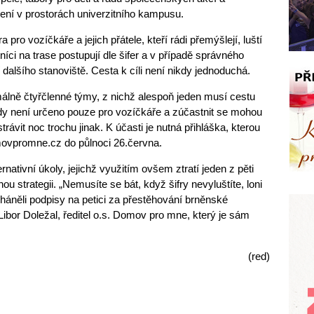
ení v prostorách univerzitního kampusu.
 pro vozíčkáře a jejich přátele, kteří rádi přemýšlejí, luští
níci na trase postupují dle šifer a v případě správného
 dalšího stanoviště. Cesta k cíli není nikdy jednoduchá.
lně čtyřčlenné týmy, z nichž alespoň jeden musí cestu
dy není určeno pouze pro vozíčkáře a zúčastnit se mohou
 strávit noc trochu jinak. K účasti je nutná přihláška, kterou
omovpromne.cz do půlnoci 26.června.
nativní úkoly, jejichž využitím ovšem ztratí jeden z pěti
nou strategii. „Nemusíte se bát, když šifry nevyluštíte, loni
 sháněli podpisy na petici za přestěhování brněnské
Libor Doležal, ředitel o.s. Domov pro mne, který je sám
(red)