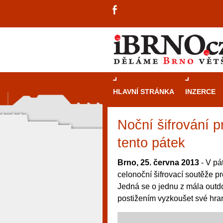
HLAVNÍ STRÁNKA
INZERCE
Noční šifrování p
tento pátek
Brno, 25. června 2013
- V pá
celonoční šifrovací soutěže p
Jedná se o jednu z mála outdo
postižením vyzkoušet své hrani
návštěvníky, tak pro příležitostné h