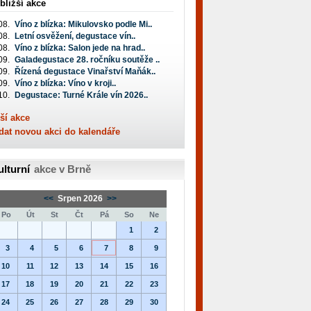
bližší akce
08.
Víno z blízka: Mikulovsko podle Mi..
08.
Letní osvěžení, degustace vín..
08.
Víno z blízka: Salon jede na hrad..
09.
Galadegustace 28. ročníku soutěže ..
09.
Řízená degustace Vinařství Maňák..
09.
Víno z blízka: Víno v kroji..
10.
Degustace: Turné Krále vín 2026..
ší akce
dat novou akci do kalendáře
ulturní
akce v Brně
<<
Srpen 2026
>>
Po
Út
St
Čt
Pá
So
Ne
1
2
3
4
5
6
7
8
9
10
11
12
13
14
15
16
17
18
19
20
21
22
23
24
25
26
27
28
29
30