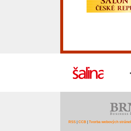
RSS
|
CCB
|
Tvorba webových stráne