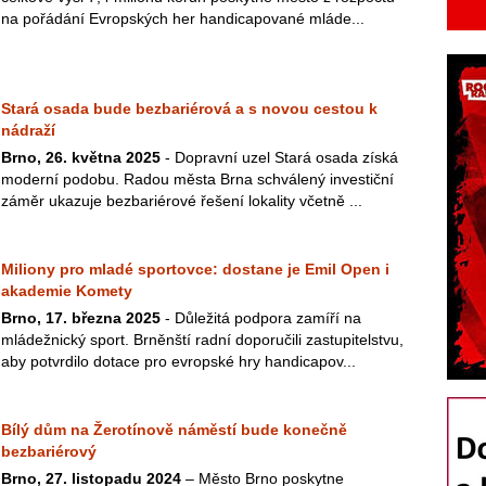
na pořádání Evropských her handicapované mláde...
Stará osada bude bezbariérová a s novou cestou k
nádraží
Brno, 26. května 2025
- Dopravní uzel Stará osada získá
moderní podobu. Radou města Brna schválený investiční
záměr ukazuje bezbariérové řešení lokality včetně ...
Miliony pro mladé sportovce: dostane je Emil Open i
akademie Komety
Brno, 17. března 2025
- Důležitá podpora zamíří na
mládežnický sport. Brněnští radní doporučili zastupitelstvu,
aby potvrdilo dotace pro evropské hry handicapov...
Bílý dům na Žerotínově náměstí bude konečně
bezbariérový
Brno, 27. listopadu 2024
– Město Brno poskytne