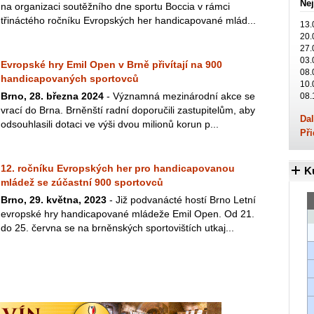
Nej
na organizaci soutěžního dne sportu Boccia v rámci
třináctého ročníku Evropských her handicapované mlád...
13.
20.
27.
03.
Evropské hry Emil Open v Brně přivítají na 900
08.
handicapovaných sportovců
10.
Brno, 28. března 2024
- Významná mezinárodní akce se
08.
vrací do Brna. Brněnští radní doporučili zastupitelům, aby
Dal
odsouhlasili dotaci ve výši dvou milionů korun p...
Při
12. ročníku Evropských her pro handicapovanou
K
mládež se zúčastní 900 sportovců
Brno, 29. května, 2023
- Již podvanácté hostí Brno Letní
evropské hry handicapované mládeže Emil Open. Od 21.
do 25. června se na brněnských sportovištích utkaj...