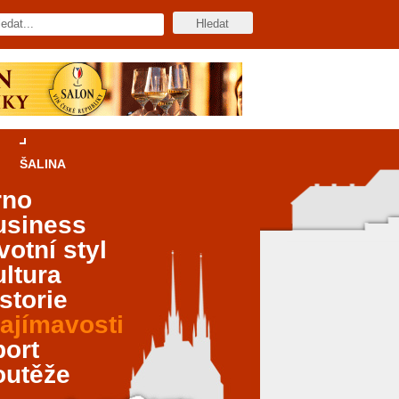
ŠALINA
rno
usiness
votní styl
ltura
storie
ajímavosti
port
outěže