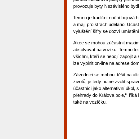
provozuje byty Nezávislého bydl
Temno je tradiční noční bojová hra
a mají pro strach uděláno. Účast
vyluštění šifry se dozví umístění
Akce se mohou zúčastnit maximá
absolvovat na vozíku. Temno te
všichni, kteří se nebojí zapojit a
lze vyplnit on-line na adrese d
Závodníci se mohou těšit na alter
životů, je tedy nutné zvolit správ
účastníci jako alternativní úkol,
přehrady do Králova pole,“ říká 
také na vozíčku.