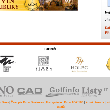
Nej
Žád
Dal
Při
Partneři
k Brno
|
Časopis Brno Business
|
Fotogalerie
|
Brno TOP 100
|
krimi
|
trends
|
s
údajů.