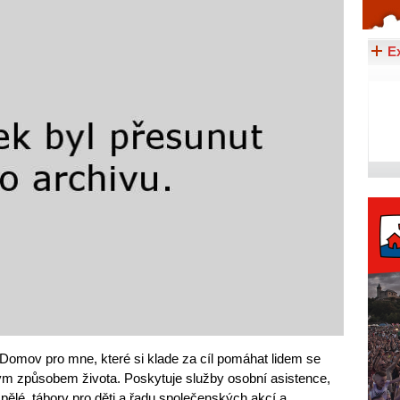
Celý článek...
E
Domov pro mne, které si klade za cíl pomáhat lidem se
ým způsobem života. Poskytuje služby osobní asistence,
pělé, tábory pro děti a řadu společenských akcí a