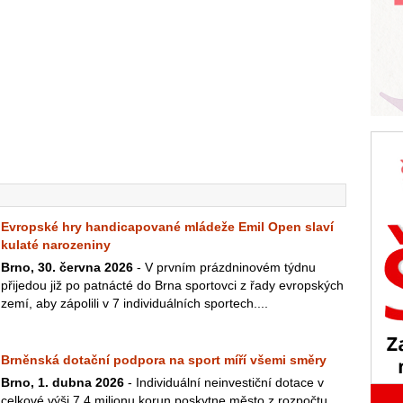
Evropské hry handicapované mládeže Emil Open slaví
kulaté narozeniny
Brno, 30. června 2026
- V prvním prázdninovém týdnu
přijedou již po patnácté do Brna sportovci z řady evropských
zemí, aby zápolili v 7 individuálních sportech....
Brněnská dotační podpora na sport míří všemi směry
Brno, 1. dubna 2026
- Individuální neinvestiční dotace v
celkové výši 7,4 milionu korun poskytne město z rozpočtu