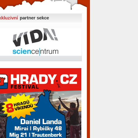
xkluzivní
partner sekce