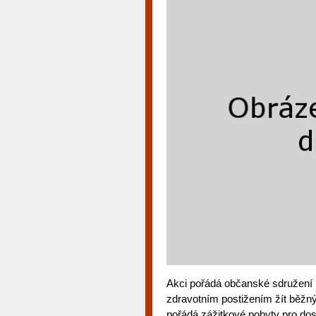
Akci pořádá občanské sdružení 
zdravotním postižením žít běžn
pořádá zážitkové pobyty pro dos