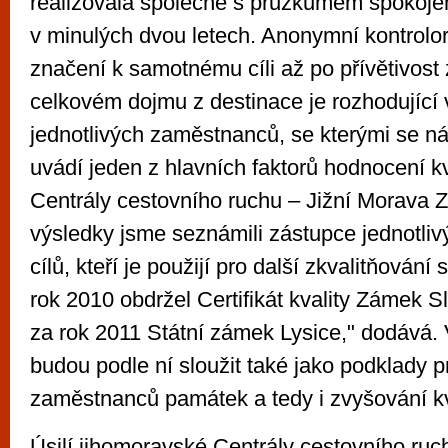
realizovala společně s průzkumem spokoje
v minulých dvou letech. Anonymní kontrolor
značení k samotnému cíli až po přívětivos
celkovém dojmu z destinace je rozhodující
jednotlivých zaměstnanců, se kterými se ná
uvádí jeden z hlavních faktorů hodnocení kva
Centrály cestovního ruchu – Jižní Morava 
výsledky jsme seznámili zástupce jednotliv
cílů, kteří je použijí pro další zkvalitňování
rok 2010 obdržel Certifikát kvality Zámek S
za rok 2011 Státní zámek Lysice," dodává. 
budou podle ní sloužit také jako podklady p
zaměstnanců památek a tedy i zvyšování kva
Úsilí jihomoravské Centrály cestovního ruchu