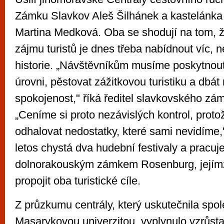
Zámku Slavkov Aleš Šilhánek a kastelánka
Martina Medková. Oba se shodují na tom, ž
zájmu turistů je dnes třeba nabídnout víc, 
historie. „Návštěvníkům musíme poskytnou
úrovni, pěstovat zážitkovou turistiku a dbát
spokojenost," říká ředitel slavkovského zá
„Ceníme si proto nezávislých kontrol, prot
odhalovat nedostatky, které sami nevidíme,
letos chystá dva hudební festivaly a pracuj
dolnorakouským zámkem Rosenburg, jejím
propojit oba turistické cíle.
Z průzkumu centrály, který uskutečnila spo
Masarykovou univerzitou, vyplynulo vzrůst