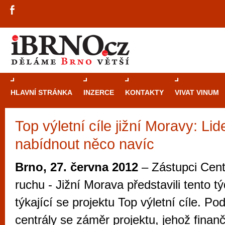
HLAVNÍ STRÁNKA
INZERCE
KONTAKTY
VIVAT VINUM
Top výletní cíle jižní Moravy: L
Průvodce
kasi
nabídnout něco navíc
Brně: Od rulet
automaty
Brno, 27. června 2012
– Zástupci Cent
Brno je měs
ruchu - Jižní Morava představili tento t
zajímavé p
týkající se projektu Top výletní cíle. Po
restaurace, div
centrály se záměr projektu, jehož finan
Mimo jiné je ale také místem, kde si můžet