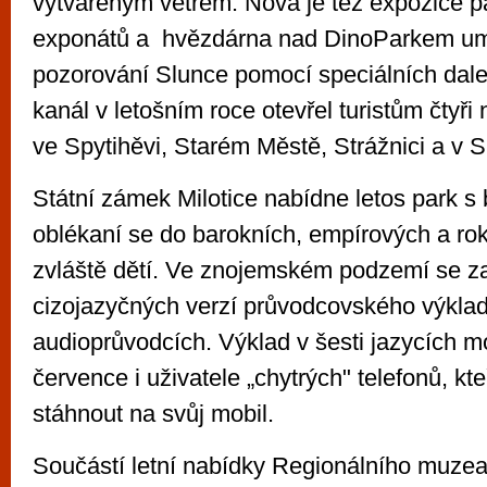
vytvářeným větrem. Nová je též expozice p
exponátů a hvězdárna nad DinoParkem u
pozorování Slunce pomocí speciálních dal
kanál v letošním roce otevřel turistům čtyři 
ve Spytihěvi, Starém Městě, Strážnici a v 
Státní zámek Milotice nabídne letos park s 
oblékaní se do barokních, empírových a rok
zvláště dětí. Ve znojemském podzemí se zam
cizojazyčných verzí průvodcovského výklad
audioprůvodcích. Výklad v šesti jazycích m
července i uživatele „chytrých" telefonů, kt
stáhnout na svůj mobil.
Součástí letní nabídky Regionálního muze