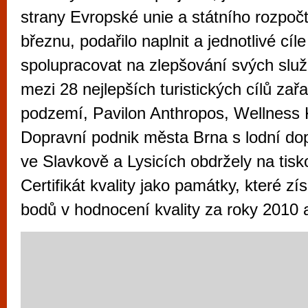
vyzkoušet různé kasinové hry. V neustál
strany Evropské unie a státního rozpočt
metropoli naleznete širokou nabídku her o
březnu, podařilo naplnit a jednotlivé cí
po moderní automaty jak pro pravidelné n
spolupracovat na zlepšování svých slu
příležitostné hráče. V...
mezi 28 nejlepších turistických cílů zař
podzemí, Pavilon Anthropos, Wellness 
Dopravní podnik města Brna s lodní d
ve Slavkově a Lysicích obdržely na tisk
Certifikát kvality jako památky, které zí
bodů v hodnocení kvality za roky 2010 