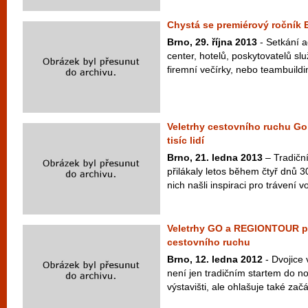
Chystá se premiérový ročník 
Brno, 29. října 2013
- Setkání 
center, hotelů, poskytovatelů sl
firemní večírky, nebo teambuildi
Veletrhy cestovního ruchu Go 
tisíc lidí
Brno, 21. ledna 2013
– Tradiční
přilákaly letos během čtyř dnů 30
nich našli inspiraci pro trávení v
Veletrhy GO a REGIONTOUR p
cestovního ruchu
Brno, 12. ledna 2012
- Dvojice 
není jen tradičním startem do 
výstavišti, ale ohlašuje také začát