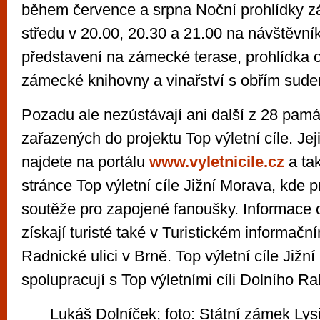
během července a srpna Noční prohlídky
středu v 20.00, 20.30 a 21.00 na návštěvní
představení na zámecké terase, prohlídka o
zámecké knihovny a vinařství s obřím sud
Pozadu ale nezústávají ani další z 28 pamá
zařazených do projektu Top výletní cíle. Je
najdete na portálu
www.vyletnicile.cz
a ta
stránce Top výletní cíle Jižní Morava, kde p
soutěže pro zapojené fanoušky. Informace o
získají turisté také v Turistickém informačn
Radnické ulici v Brně. Top výletní cíle Jižn
spolupracují s Top výletními cíli Dolního R
Lukáš Dolníček; foto: Státní zámek Lys