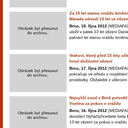
Za 15 let starou vraždu brněns
Marada odsedí 13 let ve vězen
Brno, 19. října 2012
(MEDIAFAX)
uložil v pátek 13 let vězení Dan
patnáct let starou vraždu brněnsk
Vrahovi, který před 15 lety ušk
hrozí doživotní vězení
Brno, 17. října 2012
(MEDIAFAX)
pokračuje ve středu v rozplétání
prostitutky. Obžalobě z uškrcení
Nejvyšší soud v Brně potvrdil 
Vsetína za pokus o vraždu
Brno, 16. října 2012
(MEDIAFAX)
dovolání čtyřiačtyřicetileté Ivety
13 let vězení za pokus o vraždu př