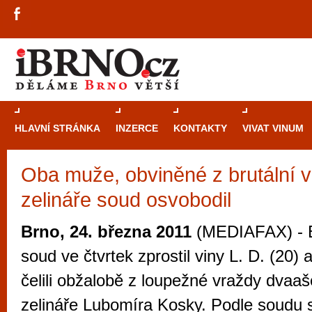
HLAVNÍ STRÁNKA
INZERCE
KONTAKTY
VIVAT VINUM
Oba muže, obviněné z brutální 
Průvodce
kasi
zelináře soud osvobodil
Brně: Od rulet
automaty
Brno, 24. března 2011
(MEDIAFAX) - B
Brno je měs
soud ve čtvrtek zprostil viny L. D. (20) a
zajímavé p
čelili obžalobě z loupežné vraždy dvaaš
restaurace, div
zelináře Lubomíra Kosky. Podle soudu se
Mimo jiné je ale také místem, kde si můžet