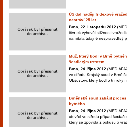
ÚS dal naději fridexové vražed
nestráví 25 let
Brno, 22. listopadu 2012
(MEDI
čtvrtek vyhověl stížnosti vražed
namítala údajně nespravedlivý p
Muž, který bodl v Brně bytné
šestiletým trestem
Brno, 24. října 2012
(MEDIAFAX) 
ve středu Krajský soud v Brně 
Obšustovi, který bodl o tři roky m
Brněnský soud zahájil proces
bytného
Brno, 24. října 2012
(MEDIAFAX)
otevřel ve středu případ šestaš
který se zpovídá z pokusu o vra