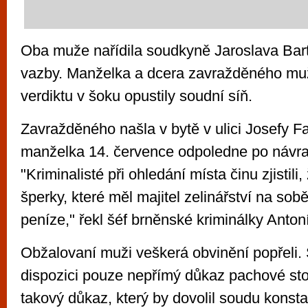
Oba muže nařídila soudkyně Jaroslava Bart
vazby. Manželka a dcera zavražděného mu
verdiktu v šoku opustily soudní síň.
Zavražděného našla v bytě v ulici Josefy 
manželka 14. července odpoledne po návra
"Kriminalisté při ohledání místa činu zjistili, 
šperky, které měl majitel zelinářství na sobě
peníze," řekl šéf brněnské kriminálky Anton
Obžalovaní muži veškerá obvinění popřeli.
dispozici pouze nepřímý důkaz pachové sto
takový důkaz, který by dovolil soudu konsta