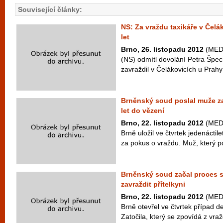
Související články:
NS: Za vraždu taxikáře v Čelá
let
Brno, 26. listopadu 2012
(MEDI
(NS) odmítl dovolání Petra Špeciá
zavraždil v Čelákovicích u Prahy 
Brněnský soud poslal muže z
let do vězení
Brno, 22. listopadu 2012
(MEDI
Brně uložil ve čtvrtek jedenácti
za pokus o vraždu. Muž, který po
Brněnský soud začal proces s
zavraždit přítelkyni
Brno, 22. listopadu 2012
(MEDI
Brně otevřel ve čtvrtek případ d
Zatočila, který se zpovídá z vraž