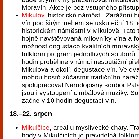
Moravín. Akce je bez vstupného přístu
Mikulov
, historické náměstí. Zarážení 
vín pod širým nebem se uskuteční 18. 
historickém náměstní v Mikulově. Tato t
hojně navštěvovaná milovníky vína a fo
možnost degustace kvalitních moravský
folklorní program jednotlivých souborů.
hodin proběhne v rámci nesoutěžní přeh
Mikulova a okolí, degustace vín. Ve dv
mohou hosté zúčastnit tradičního zaráž
spolupracoval Národopisný soubor Pála
jsou i vystoupení cimbálové muziky. S
začne v 10 hodin degustací vín.
18.–22. srpen
Mikulčice
, areál u myslivecké chaty. Tr
hody v Mikulčicích je pravidelná folklor