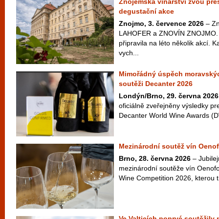
Znojemská vinařství zvou přes
degustační akce
Znojmo, 3. července 2026
– Zn
LAHOFER a ZNOVÍN ZNOJMO. Ta
připravila na léto několik akcí. 
vych...
Mimořádný úspěch moravskýc
soutěži Decanter 2026
Londýn/Brno, 29. června 2026
oficiálně zveřejněny výsledky pr
Decanter World Wine Awards (D
Mezinárodní soutěž vín Oenof
Brno, 28. června 2026
– Jubilej
mezinárodní soutěže vín Oenofo
Wine Competition 2026, kterou t
Ve Valticích poprvé soutěžily