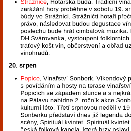
Strážnice
, Hotařská búda. Tradiční vin
zarážání hory proběhne v sobotu 19. s
búdy ve Strážnici. Strážničtí hotaři pře
právo, následovat budou degustace vín 
poslechu bude hrát cimbálová muzika. 
DH Svárovanka, vystoupení folklorních
traťový košt vín, občerstvení a obřad 
vinohradů.
20. srpen
Popice
, Vinařství Sonberk. Víkendový 
s povídáním a hosty na terase vinařstv
Popicích se západem slunce a s nejkr
na Pálavu nabídne 2. ročník akce Sonb
kulturní léto. Třetí srpnovou neděli v 1
Sonberku představí dnes již legenda 
scény, Spirituál kvintet. Spirituál kvintet
česká folková kapela, která brzy oslaví