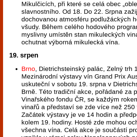
Mikulčicích, při které se celá obec „obl
slavnostního. Od 18. Do 22. Srpna zažij
dochovanou atmosféru podlužáckých h
všudy. Během celého hodového program
myslivny umístěn stan mikuleckých vin
ochutnat výborná mikulecká vína.
19. srpen
Brno
, Dietrichsteinský palác, Zelný trh 1
Mezinárodní výstavy vín Grand Prix Aust
uskuteční v sobotu 19. srpna v Dietrich
Brně. Této tradiční akce, pořádané za 
Vinařského fondu ČR, se každým rokem
vinařů a představí se zde více než 250 
Začátek výstavy je ve 14 hodin a před
kolem 19. hodiny. Hosté zde mohou oc
všechna vína. Celá akce je součástí pro