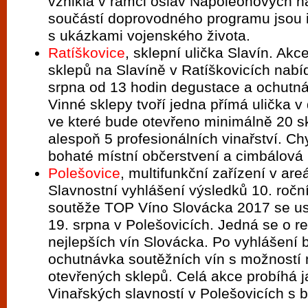
vznikla v rámci oslav Napoleonových na
součástí doprovodného programu jsou i
s ukázkami vojenského života.
Ratíškovice
, sklepní ulička Slavín. Akc
sklepů na Slavíně v Ratíškovicích nabí
srpna od 13 hodin degustace a ochutná
Vinné sklepy tvoří jedna přímá ulička v
ve které bude otevřeno minimálně 20 s
alespoň 5 profesionálních vinařství. C
bohaté místní občerstvení a cimbálová
Polešovice
, multifunkční zařízení v are
Slavnostní vyhlášení výsledků 10. ročn
soutěže TOP Víno Slovácka 2017 se us
19. srpna v Polešovicích. Jedná se o r
nejlepších vín Slovácka. Po vyhlášení
ochutnávka soutěžních vín s možností
otevřených sklepů. Celá akce probíhá 
Vinařských slavností v Polešovicích s 