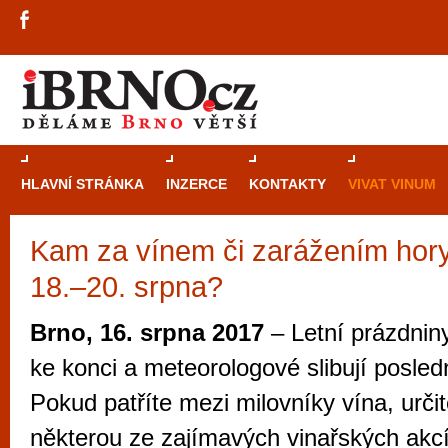
HLAVNÍ STRÁNKA
INZERCE
KONTAKTY
VIVAT VINUM
Kam za vínem či zarážením hory
Průvodce
kasi
18.–20. srpna?
Brně: Od rulet
automaty
Brno, 16. srpna 2017
– Letní prázdnin
Brno je měs
ke konci a meteorologové slibují posled
zajímavé p
Pokud patříte mezi milovníky vína, určit
restaurace, div
některou ze zajímavých vinařských akcí,
Mimo jiné je ale také místem, kde si můžet