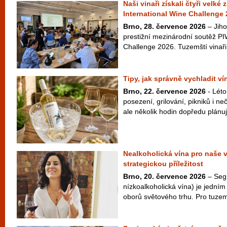
Naši vinaři získali čtyři velké
International Wine Challenge
Brno, 28. července 2026
– Jiho
prestižní mezinárodní soutěž PI
Challenge 2026. Tuzemští vinaři 
Tipy, jak správně vychladit v
Brno, 22. července 2026
- Léto
posezení, grilování, pikniků i 
ale několik hodin dopředu plánuje
Nealkoholická vína pro naše 
strategickou příležitost
Brno, 20. července 2026
– Seg
nízkoalkoholická vína) je jedním 
oborů světového trhu. Pro tuzem