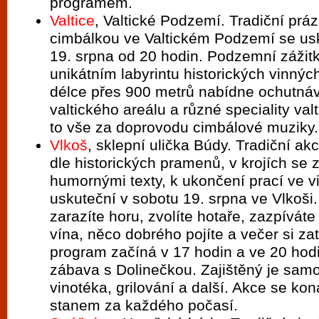
programem.
Valtice
, Valtické Podzemí. Tradiční prá
cimbálkou ve Valtickém Podzemí se us
19. srpna od 20 hodin. Podzemní zážitko
unikátním labyrintu historických vinnýc
délce přes 900 metrů nabídne ochutnáv
valtického areálu a různé speciality va
to vše za doprovodu cimbálové muziky.
Vlkoš
, sklepní ulička Búdy. Tradiční ak
dle historických pramenů, v krojích se
humornými texty, k ukončení prací ve vi
uskuteční v sobotu 19. srpna ve Vlkoši.
zarazíte horu, zvolíte hotaře, zazpíváte
vína, něco dobrého pojíte a večer si za
program začíná v 17 hodin a ve 20 hod
zábava s Dolinečkou. Zajištěný je samo
vinotéka, grilování a další. Akce se ko
stanem za každého počasí.