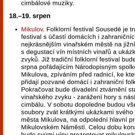
cimbálové muziky.
18.–19. srpen
Mikulov
. Folklorní festival Sousedé je tr
festival s účastí domácích i zahraniční
nejkrásnějším vinařském městě na jižn
s degustací vín místních vinařů a ukáz
zvyků. Již tradiční folklorní festival bu
srpna pořádajícím Národopisným spol
Mikulova, zpíváním před radnicí, ke k
přidají pozvané domácí i zahraniční folk
Pokračovat bude divadelní ztvárnění s
vinařského zvyku - zarážení hory s ná
cimbálu. V sobotu dopoledne budou v
soubory zvát krátkými ukázkami svého 
města Mikulova, na odpolední hlavní p
Mikulovském Náměstí. Celou dobu konán
bude svými víny prezentovat mikulovsk