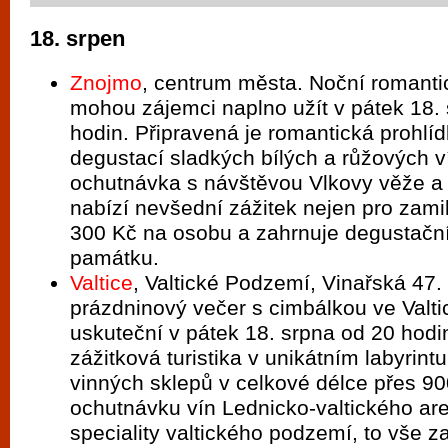
18. srpen
Znojmo
, centrum města. Noční romanti
mohou zájemci naplno užít v pátek 18.
hodin. Připravená je romantická prohlí
degustací sladkých bílých a růžových v
ochutnávka s návštěvou Vlkovy věže a
nabízí nevšední zážitek nejen pro zami
300 Kč na osobu a zahrnuje degustační
památku.
Valtice
, Valtické Podzemí, Vinařská 47.
prázdninový večer s cimbálkou ve Val
uskuteční v pátek 18. srpna od 20 hod
zážitková turistika v unikátním labyrintu
vinných sklepů v celkové délce přes 9
ochutnávku vín Lednicko-valtického are
speciality valtického podzemí, to vše 