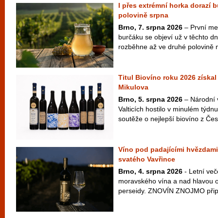
I přes extrémní horka dorazí 
polovině srpna
Brno, 7. srpna 2026
– První me
burčáku se objeví už v těchto d
rozběhne až ve druhé polovině m
Titul Biovíno roku 2026 získal
Mikulova
Brno, 5. srpna 2026
– Národní 
Valticích hostilo v minulém týdnu
soutěže o nejlepší biovíno z Česk
Víno pod padajícími hvězdami
svatého Vavřince
Brno, 4. srpna 2026
- Letní več
moravského vína a nad hlavou ob
perseidy. ZNOVÍN ZNOJMO připra