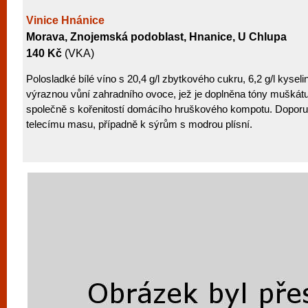
Vinice Hnánice
Morava, Znojemská podoblast, Hnanice, U Chlupa
140 Kč
(VKA)
Polosladké bílé víno s 20,4 g/l zbytkového cukru, 6,2 g/l kyseli
výraznou vůní zahradního ovoce, jež je doplněna tóny muškátu.
společně s kořenitostí domácího hruškového kompotu. Dopor
telecímu masu, případně k sýrům s modrou plísní.