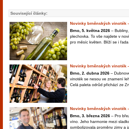
Související články:
Novinky brněnských vinoték 
Brno, 5. května 2026
– Bubliny,
plechovka. To vše najdete v nov
pro měsíc květen. Blíží se i řada
Novinky brněnských vinoték 
Brno, 2. dubna 2026
– Dubnové
vinoték se nesou ve znamení leh
Celá paleta odrůd přichází ze Zn
Novinky brněnských vinoték 
Brno, 3. března 2026
– Pro bře
víno. Jeho harmonie mezi sladko
symbolizovala proměny zimy a ja