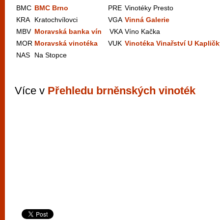
BMC
BMC Brno
PRE
Vinotéky Presto
KRA
Kratochvílovci
VGA
Vinná Galerie
MBV
Moravská banka vín
VKA
Víno Kačka
MOR
Moravská vinotéka
VUK
Vinotéka Vinařství U Kaplič
NAS
Na Stopce
Více v
Přehledu brněnských vinoték