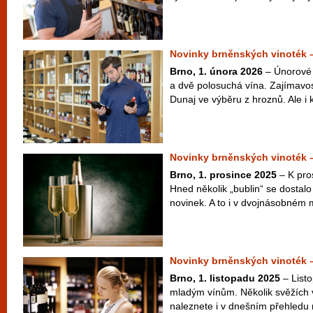
Novinky brněnských vinoték 
Brno, 1. února 2026
– Únorové 
a dvě polosuchá vína. Zajímavos
Dunaj ve výběru z hroznů. Ale i k
Novinky brněnských vinoték 
Brno, 1. prosince 2025
– K pro
Hned několik „bublin“ se dostal
novinek. A to i v dvojnásobném 
Novinky brněnských vinoték –
Brno, 1. listopadu 2025
– List
mladým vínům. Několik svěžích ví
naleznete i v dnešním přehledu 