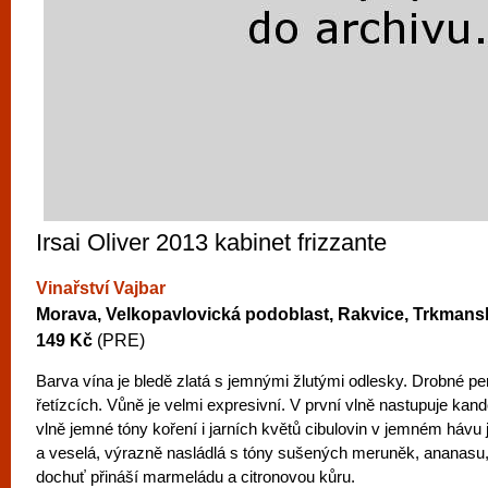
Irsai Oliver 2013 kabinet frizzante
Vinařství Vajbar
Morava, Velkopavlovická podoblast, Rakvice, Trkmans
149 Kč
(PRE)
Barva vína je bledě zlatá s jemnými žlutými odlesky. Drobné per
řetízcích. Vůně je velmi expresivní. V první vlně nastupuje kan
vlně jemné tóny koření i jarních květů cibulovin v jemném hávu 
a veselá, výrazně nasládlá s tóny sušených meruněk, ananasu,
dochuť přináší marmeládu a citronovou kůru.