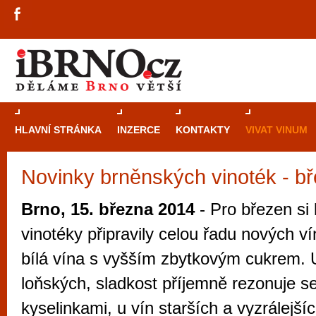
HLAVNÍ STRÁNKA
INZERCE
KONTAKTY
VIVAT VINUM
Novinky brněnských vinoték - b
Průvodce
kasi
Brně: Od rulet
Brno, 15. března 2014
- Pro březen si
automaty
vinotéky připravily celou řadu nových v
Brno je měs
bílá vína s vyšším zbytkovým cukrem. 
zajímavé p
loňských, sladkost příjemně rezonuje s
restaurace, div
kyselinkami, u vín starších a vyzrálejší
Mimo jiné je ale také místem, kde si můžet