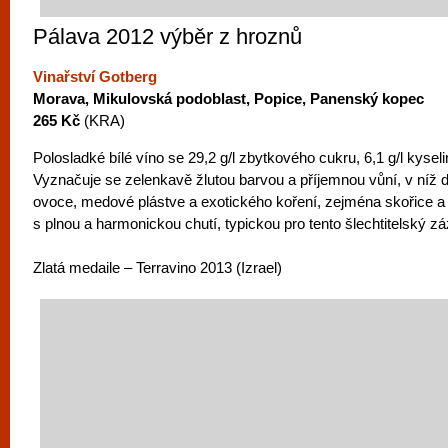
Pálava 2012 výběr z hroznů
Vinařství Gotberg
Morava, Mikulovská podoblast, Popice, Panenský kopec
265 Kč
(KRA)
Polosladké bílé víno se 29,2 g/l zbytkového cukru, 6,1 g/l kysel
Vyznačuje se zelenkavě žlutou barvou a příjemnou vůní, v níž
ovoce, medové plástve a exotického koření, zejména skořice 
s plnou a harmonickou chutí, typickou pro tento šlechtitelský z
Zlatá medaile – Terravino 2013 (Izrael)