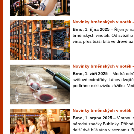
Novinky brněnských vinoték –
Brno, 1. října 2025
– Říjen je n
brněnských vinoték. Od svěžího
vína, přes těžší bílá ve dřevě až 
Novinky brněnských vinoték –
Brno, 1. září 2025
– Modrá odrů
světové extratřídy. Láhev dvoj
podtrhne exkluzivitu zážitku. Vedle
Novinky brněnských vinoték 
Brno, 1. srpna 2025
– V srpnu 
národní značky Bublinky. Příhodné
další dvě bílá vína v seznamu. 