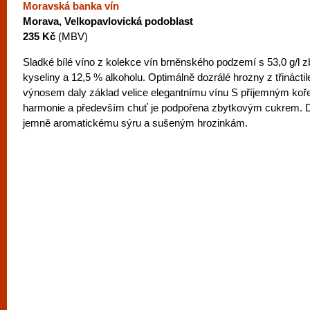
Moravská banka vín
Morava, Velkopavlovická podoblast
235 Kč
(MBV)
Sladké bílé víno z kolekce vín brněnského podzemí s 53,0 g/l z
kyseliny a 12,5 % alkoholu. Optimálně dozrálé hrozny z třinácti
výnosem daly základ velice elegantnímu vínu S příjemným koř
harmonie a především chuť je podpořena zbytkovým cukrem. D
jemně aromatickému sýru a sušeným hrozinkám.