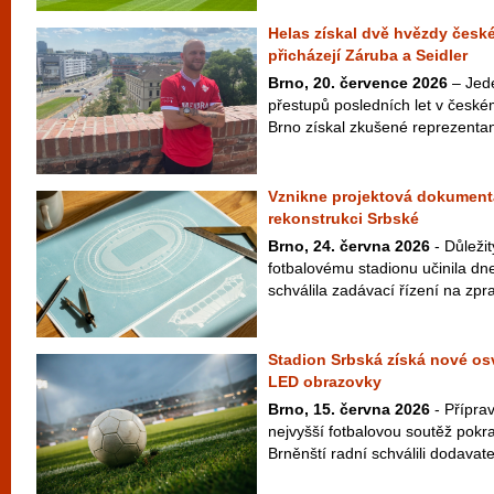
Helas získal dvě hvězdy české
přicházejí Záruba a Seidler
Brno, 20. července 2026
– Jede
přestupů posledních let v českém
Brno získal zkušené reprezentan
Vznikne projektová dokument
rekonstrukci Srbské
Brno, 24. června 2026
- Důleži
fotbalovému stadionu učinila d
schválila zadávací řízení na zp
Stadion Srbská získá nové osv
LED obrazovky
Brno, 15. června 2026
- Přípra
nejvyšší fotbalovou soutěž pokr
Brněnští radní schválili dodavate