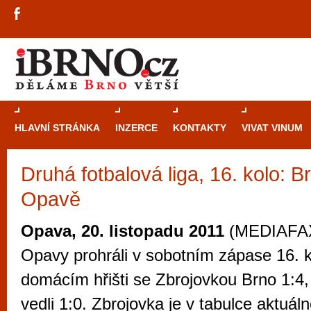
HLAVNÍ STRÁNKA
INZERCE
KONTAKTY
VIVAT VINUM
Druhá fotbalová liga, 16. kolo: B
Průvodce
kasi
Opavě
Brně: Od rulet
automaty
Opava, 20. listopadu 2011
(MEDIAFAX)
Brno je měs
Opavy prohráli v sobotním zápase 16. k
zajímavé p
domácím hřišti se Zbrojovkou Brno 1:4, 
restaurace, div
vedli 1:0. Zbrojovka je v tabulce aktuál
Mimo jiné je ale také místem, kde si můžet