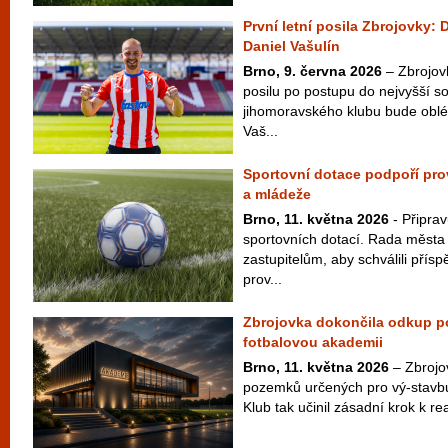
První letní posila Zbrojovky: 
Daniel Vašulín
Brno, 9. června 2026
– Zbrojov
posilu po postupu do nejvyšší s
jihomoravského klubu bude oblék
Vaš...
Sportovní dotace podpoří prov
a mládeže
Brno, 11. května 2026
- Připrav
sportovních dotací. Rada města
zastupitelům, aby schválili přís
prov...
Zbrojovka dokončila odkup 
fotbalovou akademii
Brno, 11. května 2026
– Zbrojov
pozemků určených pro vý-stavb
Klub tak učinil zásadní krok k rea