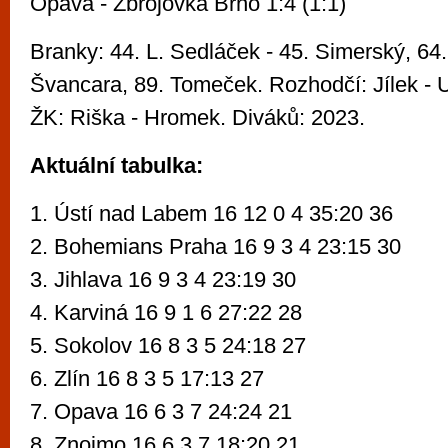
Opava - Zbrojovka Brno 1:4 (1:1)
Branky: 44. L. Sedláček - 45. Simerský, 64
Švancara, 89. Tomeček. Rozhodčí: Jílek - 
ŽK: Riška - Hromek. Diváků: 2023.
Aktuální tabulka:
1. Ústí nad Labem 16 12 0 4 35:20 36
2. Bohemians Praha 16 9 3 4 23:15 30
3. Jihlava 16 9 3 4 23:19 30
4. Karviná 16 9 1 6 27:22 28
5. Sokolov 16 8 3 5 24:18 27
6. Zlín 16 8 3 5 17:13 27
7. Opava 16 6 3 7 24:24 21
8. Znojmo 16 6 3 7 18:20 21