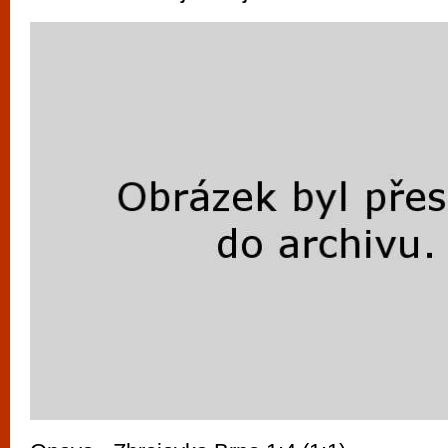
vyzkoušet různé kasinové hry. V neustál
metropoli naleznete širokou nabídku her o
po moderní automaty jak pro pravidelné n
příležitostné hráče. V...