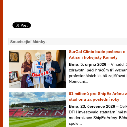
Související články:
SurGal Clinic bude pečovat o 
Artisu i hokejisty Komety
Brno, 5. srpna 2026
– V nadchá
zdravotní péči hráčům tří význ
profesionálních klubů zajišťovat 
Nemocni...
61 milionů pro ShipEx Arénu z
stadionu za poslední roky
Brno, 23. července 2026
– Celk
DPH investovalo statutární měst
modernizace ShipEx Arény. Běh
spole...