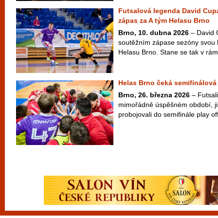
Futsalová legenda David Cup
zápas za A tým Helasu Brno
Brno, 10. dubna 2026
– David 
soutěžním zápase sezóny svou h
Helasu Brno. Stane se tak v rámc
Helas Brno čeká semifinálová 
Brno, 26. března 2026
– Futsali
mimořádně úspěšném období, již 
probojovali do semifinále play off 