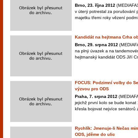
Brno, 23. října 2012
(MEDIAFAX)
v úterý potrestal za porušování 
majetku třemi roky vězení podmí
Kandidát na hejtmana Crha ob
Brno, 29. srpna 2012
(MEDIAFAX
na plný úvazek a na tandemovém
hejtmanský kandidát ODS Jiří Cr
FOCUS: Podzimní volby do Se
výzvou pro ODS
Praha, 7. srpna 2012
(MEDIAFAX
jejichž první kolo se bude konat 
křesla bojovat nejvíce senátorů
Rychlík: Jmenuje-li Nečas min
ODS, jděme do ulic