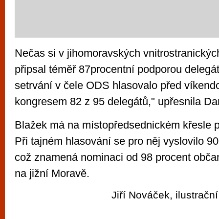
Nečas si v jihomoravských vnitrostranický
připsal téměř 87procentní podporou delegát
setrvání v čele ODS hlasovalo před víken
kongresem 82 z 95 delegátů," upřesnila D
Blažek má na místopředsednickém křesle po
Při tajném hlasování se pro něj vyslovilo 90
což znamená nominaci od 98 procent obča
na jižní Moravě.
Jiří Nováček, ilustrační