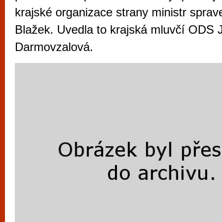
vyzkoušet různé kasinové hry. V neustál
krajské organizace strany ministr sprav
metropoli naleznete širokou nabídku her o
Blažek. Uvedla to krajská mluvčí ODS 
po moderní automaty jak pro pravidelné n
Darmovzalová.
příležitostné hráče. V...