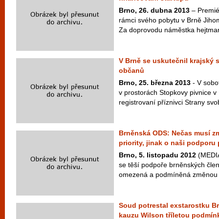
Brno, 26. dubna 2013
– Premiér
rámci svého pobytu v Brně Jiho
Za doprovodu náměstka hejtman
V Brně se uskutečnil krajský
občanů
Brno, 25. března 2013
- V sobo
v prostorách Stopkovy pivnice v 
registrovaní příznivci Strany sv
Brněnská ODS: Nečas musí změn
priority, jinak o naši podporu 
Brno, 5. listopadu 2012
(MEDIA
se těší podpoře brněnských čle
omezená a podmíněná změnou vlá
Soud potrestal exstarostku B
kauzu Wilson tříletou podmí