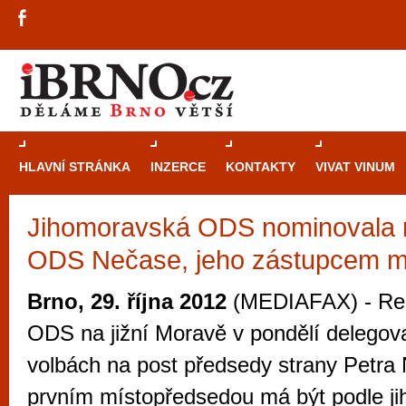
HLAVNÍ STRÁNKA
INZERCE
KONTAKTY
VIVAT VINUM
Jihomoravská ODS nominovala n
Průvodce
kasi
ODS Nečase, jeho zástupcem m
Brně: Od rulet
automaty
Brno, 29. října 2012
(MEDIAFAX) - Reg
Brno je měs
ODS na jižní Moravě v pondělí delegova
zajímavé p
volbách na post předsedy strany Petra
restaurace, div
prvním místopředsedou má být podle j
Mimo jiné je ale také místem, kde si můžet