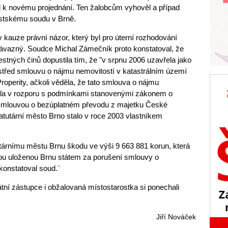
l k novému projednání. Ten žalobcům vyhověl a případ
ěstskému soudu v Brně.
 kauze právní názor, který byl pro úterní rozhodování
vazný. Soudce Michal Zámečník proto konstatoval, že
tných činů dopustila tím, že "v srpnu 2006 uzavřela jako
střed smlouvu o nájmu nemovitostí v katastrálním území
roperity, ačkoli věděla, že tato smlouva o nájmu
yla v rozporu s podmínkami stanovenými zákonem o
 smlouvou o bezúplatném převodu z majetku České
tatutární město Brno stalo v roce 2003 vlastníkem
tárnímu městu Brnu škodu ve výši 9 663 881 korun, která
ou uloženou Brnu státem za porušení smlouvy o
konstatoval soud.¨
ní zástupce i obžalovaná místostarostka si ponechali
Jiří Nováček