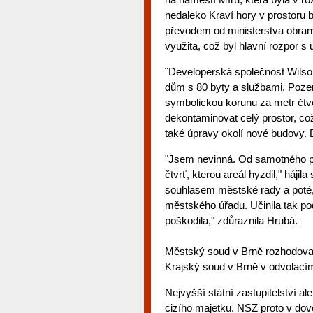
nedaleko Kraví hory v prostoru 
převodem od ministerstva obran
využita, což byl hlavní rozpor 
¨Developerská společnost Wilson 
dům s 80 byty a službami. Poze
symbolickou korunu za metr čtve
dekontaminovat celý prostor, co
také úpravy okolí nové budovy. D
"Jsem nevinná. Od samotného po
čtvrť, kterou areál hyzdil," háj
souhlasem městské rady a poté, 
městského úřadu. Učinila tak pod
poškodila," zdůraznila Hrubá.
Městský soud v Brně rozhodoval 
Krajský soud v Brně v odvolacím 
Nejvyšší státní zastupitelství al
cizího majetku. NSZ proto v dovo