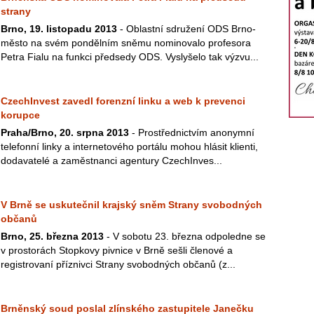
strany
Brno, 19. listopadu 2013
- Oblastní sdružení ODS Brno-
město na svém pondělním sněmu nominovalo profesora
Petra Fialu na funkci předsedy ODS. Vyslyšelo tak výzvu...
CzechInvest zavedl forenzní linku a web k prevenci
korupce
Praha/Brno, 20. srpna 2013
- Prostřednictvím anonymní
telefonní linky a internetového portálu mohou hlásit klienti,
dodavatelé a zaměstnanci agentury CzechInves...
V Brně se uskutečnil krajský sněm Strany svobodných
občanů
Brno, 25. března 2013
- V sobotu 23. března odpoledne se
v prostorách Stopkovy pivnice v Brně sešli členové a
registrovaní příznivci Strany svobodných občanů (z...
Brněnský soud poslal zlínského zastupitele Janečku