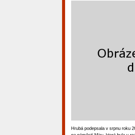
Hrubá podepsala v srpnu roku 2
na náměstí Míru, která byla v r