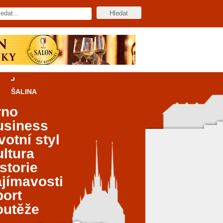
ŠALINA
rno
usiness
votní styl
ltura
storie
jímavosti
port
outěže