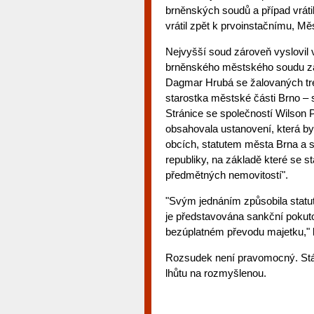
brněnských soudů a případ vráti
vrátil zpět k prvoinstačnímu, M
Nejvyšší soud zároveň vyslovil v
brněnského městského soudu zá
Dagmar Hrubá se žalovaných tres
starostka městské části Brno – 
Stránice se společností Wilson P
obsahovala ustanovení, která b
obcích, statutem města Brna a
republiky, na základě které se s
předmětných nemovitostí".
"Svým jednáním způsobila statu
je představována sankční pokut
bezúplatném převodu majetku," 
Rozsudek není pravomocný. Stát
lhůtu na rozmyšlenou.