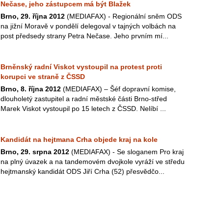
Nečase, jeho zástupcem má být Blažek
Brno, 29. října 2012
(MEDIAFAX) - Regionální sněm ODS
na jižní Moravě v pondělí delegoval v tajných volbách na
post předsedy strany Petra Nečase. Jeho prvním mí...
Brněnský radní Viskot vystoupil na protest proti
korupci ve straně z ČSSD
Brno, 8. října 2012
(MEDIAFAX) – Šéf dopravní komise,
dlouholetý zastupitel a radní městské části Brno-střed
Marek Viskot vystoupil po 15 letech z ČSSD. Nelíbí ...
Kandidát na hejtmana Crha objede kraj na kole
Brno, 29. srpna 2012
(MEDIAFAX) - Se sloganem Pro kraj
na plný úvazek a na tandemovém dvojkole vyráží ve středu
hejtmanský kandidát ODS Jiří Crha (52) přesvědčo...