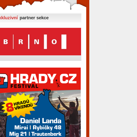
xkluzivní
partner sekce