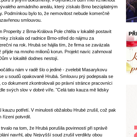
bývalého armádního areálu, který získalo Brno bezúplatným
y. Podmínkou bylo to, že nemovitost nebude komerčně
s uzavřenou smlouvou.
Properity z Brna-Králova Pole chtěla v lokalitě postavit
mky získala od radnice Brno-střed do nájmu za
reční na rok. Hrubá se hájila tím, že firma se zavázala
ž přijde na mnoho milionů korun. Projekt navíc zahrnoval
ům v lokalitě dodnes nestojí.
čátku nám v radě šlo o jediné - zvelebit Masarykovu
ila se u soudů opakovaně Hrubá. Smlouvu prý podepsala se
co dokument zkontrolovali po právní stránce pracovníci
le svých slov v dobré víře. "Celá tato kauza mě lidsky
kauzu potřetí. V minulosti obžalobu Hrubé zrušil, což pak
řízení potvrdil.
e trvalo na tom, že Hrubá porušila povinností při správě
lání navrhl, aby Nejvyšší soud zrušil verdikty obou