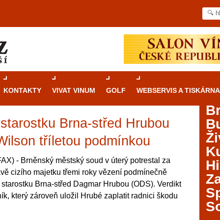
KONTAKTY
VIVAT VINUM
GOLF
WEBSERVIS A TISKÁRNA
B
xstarostku Brna-střed Hrubou
B
Průvodce
kasinovými hrami v Brně: Od
Ži
rulety po video automaty
ilson tříletou podmínkou
Ku
Brno je městem známým pro zajímavé památky, skvělé
X) - Brněnský městský soud v úterý potrestal za
Hi
restaurace, divadla a univerzity. Mimo jiné je ale také
ávě cizího majetku třemi roky vězení podmínečně
Za
místem, kde si můžete legálně a bezpečně vyzkoušet
u starostku Brna-střed Dagmar Hrubou (ODS). Verdikt
různé kasinové hry. V neustále kvetoucí moravské
S
, který zároveň uložil Hrubé zaplatit radnici škodu
metropoli naleznete širokou nabídku her od klasické
S
rulety až po moderní automaty jak pro pravidelné
ráče. V...