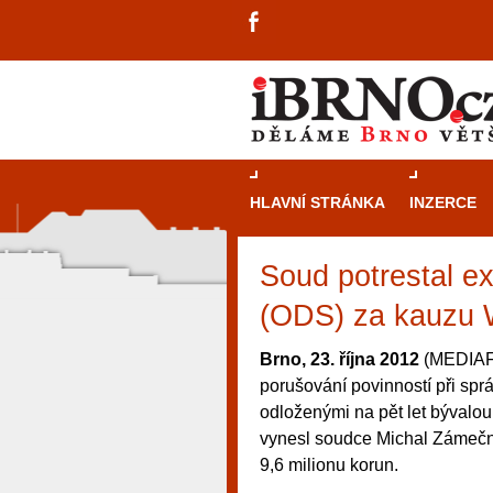
HLAVNÍ STRÁNKA
INZERCE
Soud potrestal e
(ODS) za kauzu W
Brno, 23. října 2012
(MEDIAFA
porušování povinností při spr
odloženými na pět let bývalo
vynesl soudce Michal Zámečník
9,6 milionu korun.
návštěvníky, tak pro příležitostné h