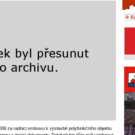
Celý článek...
E
006 za radnici smlouvu k výstavbě polyfunkčního objektu
ozporu s jinými dokumenty. Polyfunkční dům měl vzniknout