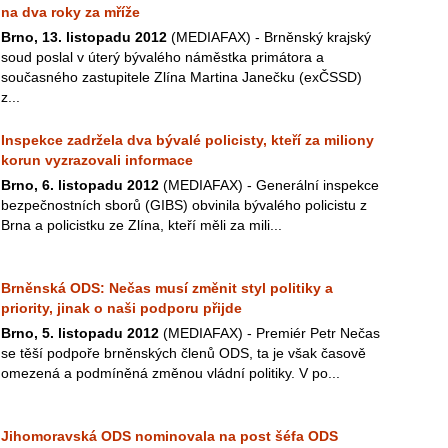
na dva roky za mříže
Brno, 13. listopadu 2012
(MEDIAFAX) - Brněnský krajský
soud poslal v úterý bývalého náměstka primátora a
současného zastupitele Zlína Martina Janečku (exČSSD)
z...
Inspekce zadržela dva bývalé policisty, kteří za miliony
korun vyzrazovali informace
Brno, 6. listopadu 2012
(MEDIAFAX) - Generální inspekce
bezpečnostních sborů (GIBS) obvinila bývalého policistu z
Brna a policistku ze Zlína, kteří měli za mili...
Brněnská ODS: Nečas musí změnit styl politiky a
priority, jinak o naši podporu přijde
Brno, 5. listopadu 2012
(MEDIAFAX) - Premiér Petr Nečas
se těší podpoře brněnských členů ODS, ta je však časově
omezená a podmíněná změnou vládní politiky. V po...
Jihomoravská ODS nominovala na post šéfa ODS