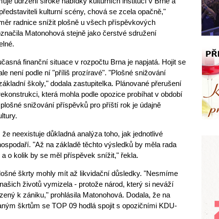
je udržení široké nabídky kulturních institucí v Brně a
představiteli kulturní scény, chová se zcela opačně,"
áměr radnice snížit plošně u všech příspěvkových
označila Matonohová stejně jako čerstvé sdružení
elné.
asná finanční situace v rozpočtu Brna je napjatá. Hojit se
e není podle ní "příliš prozíravé". "Plošné snižování
ákladní školy," dodala zastupitelka. Plánované přerušení
rekonstrukci, která mohla podle opozice probíhat v období
plošné snižování příspěvků pro příští rok je údajně
ltury.
že neexistuje důkladná analýza toho, jak jednotlivé
ospodaří. "Až na základě těchto výsledků by měla rada
 o kolik by se měl příspěvek snížit," řekla.
 plošné škrty mohly mít až likvidační důsledky. "Nesmíme
 našich životů vymizela - protože národ, který si neváží
uzený k zániku," prohlásila Matonohová. Dodala, že na
aným škrtům se TOP 09 hodlá spojit s opozičními KDU-