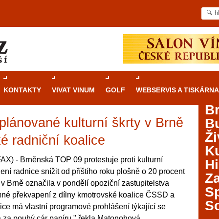
KONTAKTY
VIVAT VINUM
GOLF
WEBSERVIS A TISKÁRNA
B
plánované kulturní škrty v Brně
B
Průvodce
kasinovými hrami v Brně: Od
Ži
rulety po video automaty
é radniční koalice
Ku
Brno je městem známým pro zajímavé památky, skvělé
) - Brněnská TOP 09 protestuje proti kulturní
Hi
restaurace, divadla a univerzity. Mimo jiné je ale také
ení radnice snížit od příštího roku plošně o 20 procent
Za
místem, kde si můžete legálně a bezpečně vyzkoušet
v Brně označila v pondělí opoziční zastupitelstva
různé kasinové hry. V neustále kvetoucí moravské
S
mné překvapení z dílny kmotrovské koalice ČSSD a
metropoli naleznete širokou nabídku her od klasické
S
ce má vlastní programové prohlášení týkající se
rulety až po moderní automaty jak pro pravidelné
ráče. V...
 za pouhý cár papíru," řekla Matonohová.