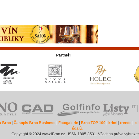
Partneři
k Brno
|
Časopis Brno Business
|
Fotogalerie
|
Brno TOP 100
|
krimi
|
trends
|
s
údajů.
Copyright © 2024 www.iBrno.cz - ISSN 1805-8531. Všechna práva vyhraze