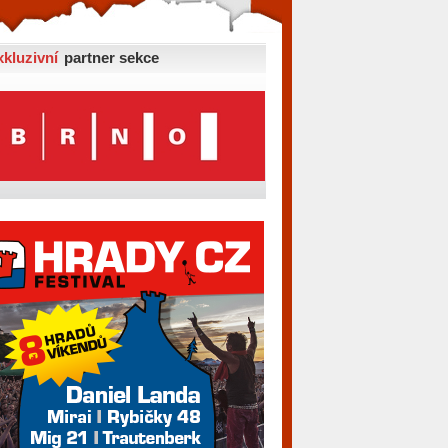
xkluzivní
partner sekce