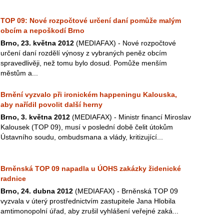
TOP 09: Nové rozpočtové určení daní pomůže malým
obcím a nepoškodí Brno
Brno, 23. května 2012
(MEDIAFAX) - Nové rozpočtové
určení daní rozdělí výnosy z vybraných peněz obcím
spravedlivěji, než tomu bylo dosud. Pomůže menším
městům a...
Brnění vyzvalo při ironickém happeningu Kalouska,
aby nařídil povolit další herny
Brno, 3. května 2012
(MEDIAFAX) - Ministr financí Miroslav
Kalousek (TOP 09), musí v poslední době čelit útokům
Ústavního soudu, ombudsmana a vlády, kritizující...
Brněnská TOP 09 napadla u ÚOHS zakázky židenické
radnice
Brno, 24. dubna 2012
(MEDIAFAX) - Brněnská TOP 09
vyzvala v úterý prostřednictvím zastupitele Jana Hlobila
amtimonopolní úřad, aby zrušil vyhlášení veřejné zaká...