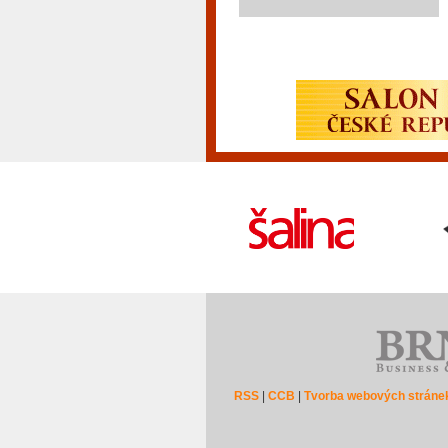
RSS
|
CCB
|
Tvorba webových stráne