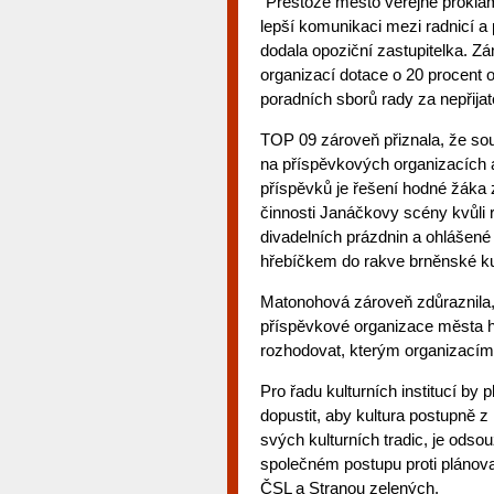
"Přestože město veřejně proklamu
lepší komunikaci mezi radnicí a 
dodala opoziční zastupitelka. Z
organizací dotace o 20 procent 
poradních sborů rady za nepřijat
TOP 09 zároveň přiznala, že souč
na příspěvkových organizacích al
příspěvků je řešení hodné žáka z
činnosti Janáčkovy scény kvůli 
divadelních prázdnin a ohlášené 
hřebíčkem do rakve brněnské ku
Matonohová zároveň zdůraznila, 
příspěvkové organizace města h
rozhodovat, kterým organizacím a
Pro řadu kulturních institucí by
dopustit, aby kultura postupně z
svých kulturních tradic, je odso
společném postupu proti plánov
ČSL a Stranou zelených.