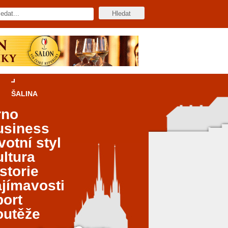
ŠALINA
rno
usiness
votní styl
ltura
storie
jímavosti
port
outěže