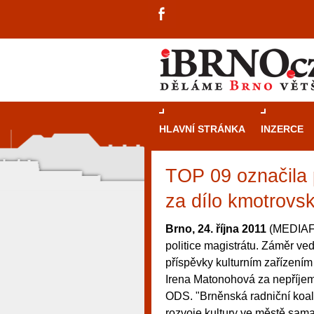
HLAVNÍ STRÁNKA
INZERCE
TOP 09 označila 
za dílo kmotrovsk
Brno, 24. října 2011
(MEDIAFAX
politice magistrátu. Záměr ved
příspěvky kulturním zařízením 
Irena Matonohová za nepříje
ODS. "Brněnská radniční koali
návštěvníky, tak pro příležitostné h
rozvoje kultury ve městě sama