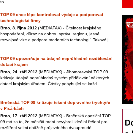
to...
TOP 09 chce lépe kontrolovat výdaje a podporovat
technologické firmy
Brno, 8. října 2012
(MEDIAFAX) - Čitelnost krajského
hospodaření, důraz na dobrou správu regionu, jasné
rozvojové vize a podpora moderních technologií. Takové j...
TOP 09 upozorňuje na údajně neprůhledné rozdělování
dotací krajem
Brno, 24. září 2012
(MEDIAFAX) - Jihomoravská TOP 09
kritizuje údajně neprůhledný systém přidělování některých
dotací krajským úřadem. Částky pohybující se každ...
Brněnská TOP 09 kritizuje řešení dopravního trychtýře
v Pisárkách
Brno, 17. září 2012
(MEDIAFAX) - Brněnská opoziční TOP
09 má za to, že městští radní nevybrali ideální řešení pro
rozšíření velmi obtížně průjezdného dvouproudé...