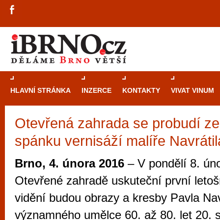
HLAVNÍ STRÁNKA
INZERCE
KONTAKTY
VIVAT VINUM
Otevřená zahrada se probudí ze
Průvodce
kasi
spánku vernisáží malíře Navrátil
Brně: Od rulet
automaty
Brno, 4. února 2016
– V pondělí 8. ún
Brno je měs
Otevřené zahradě uskuteční první letoš
zajímavé p
vidění budou obrazy a kresby Pavla Nav
restaurace, div
významného umělce 60. až 80. let 20. st
Mimo jiné je ale také místem, kde si můžet