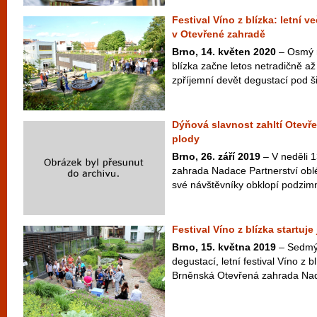
Festival Víno z blízka: letní 
v Otevřené zahradě
Brno, 14. květen 2020
– Osmý r
blízka začne letos netradičně až
zpříjemní devět degustací pod š
Dýňová slavnost zahltí Otevř
plody
Brno, 26. září 2019
– V neděli 1
zahrada Nadace Partnerství obl
své návštěvníky obklopí podzimn
Festival Víno z blízka startuje
Brno, 15. května 2019
– Sedmý 
degustací, letní festival Víno z b
Brněnská Otevřená zahrada Nad