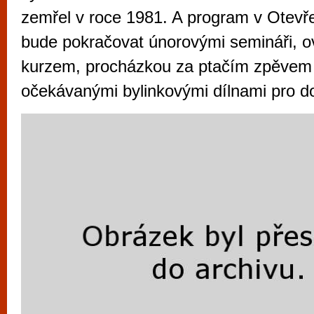
vyzkoušet různé kasinové hry. V neustál
zemřel v roce 1981. A program v Otevř
metropoli naleznete širokou nabídku her o
bude pokračovat únorovými semináři, 
po moderní automaty jak pro pravidelné n
kurzem, procházkou za ptačím zpěvem
příležitostné hráče. V...
očekávanými bylinkovými dílnami pro d