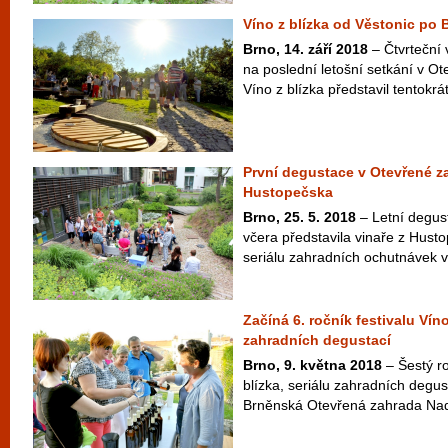
Víno z blízka od Věstonic po 
Brno, 14. září 2018
– Čtvrteční 
na poslední letošní setkání v Ot
Víno z blízka představil tentokrát
První degustace v Otevřené za
Hustopečska
Brno, 25. 5. 2018
– Letní degus
včera představila vinaře z Husto
seriálu zahradních ochutnávek ví
Začíná 6. ročník festivalu Víno
zahradních degustací
Brno, 9. května 2018
– Šestý ro
blízka, seriálu zahradních degus
Brněnská Otevřená zahrada Nad