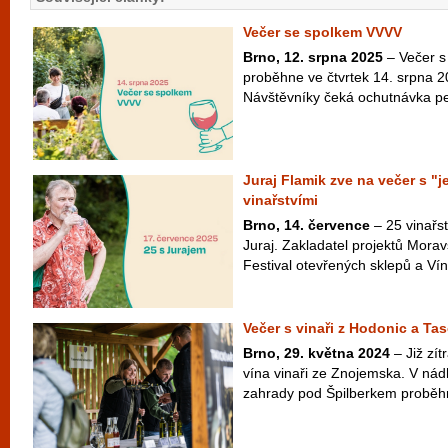
Večer se spolkem VVVV
Brno, 12. srpna 2025
– Večer s
proběhne ve čtvrtek 14. srpna 
Návštěvníky čeká ochutnávka peč
Juraj Flamik zve na večer s "
vinařstvími
Brno, 14. července
– 25 vinařst
Juraj. Zakladatel projektů Morav
Festival otevřených sklepů a Víno
Večer s vinaři z Hodonic a Ta
Brno, 29. května 2024
– Již zít
vína vinaři ze Znojemska. V ná
zahrady pod Špilberkem proběhne