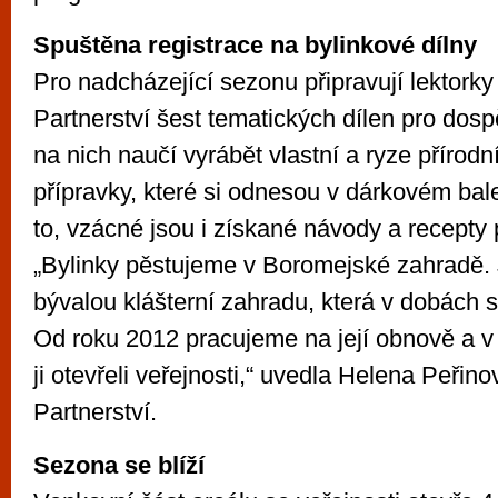
Spuštěna registrace na bylinkové dílny
Pro nadcházející sezonu připravují lektork
Partnerství šest tematických dílen pro dosp
na nich naučí vyrábět vlastní a ryze přírod
přípravky, které si odnesou v dárkovém bal
to, vzácné jsou i získané návody a recepty
„Bylinky pěstujeme v Boromejské zahradě.
bývalou klášterní zahradu, která v dobách s
Od roku 2012 pracujeme na její obnově a v
ji otevřeli veřejnosti,“ uvedla Helena Peři
Partnerství.
Sezona se blíží