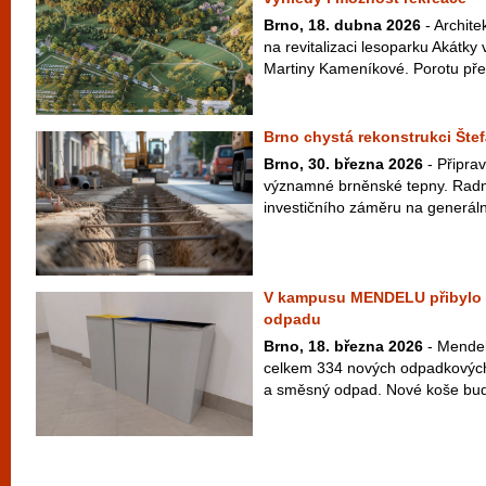
Brno, 18. dubna 2026
- Archite
na revitalizaci lesoparku Akátk
Martiny Kameníkové. Porotu přes
Brno chystá rekonstrukci Štef
Brno, 30. března 2026
- Připrav
významné brněnské tepny. Radní 
investičního záměru na generáln
V kampusu MENDELU přibylo p
odpadu
Brno, 18. března 2026
- Mendelo
celkem 334 nových odpadkových 
a směsný odpad. Nové koše budou