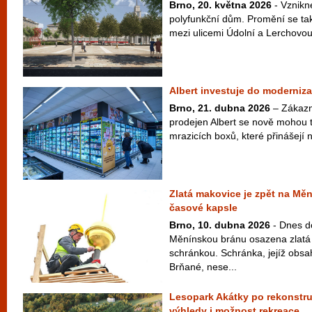
Brno, 20. května 2026
- Vznikn
polyfunkční dům. Promění se tak
mezi ulicemi Údolní a Lerchovou
Albert investuje do moderniz
Brno, 21. dubna 2026
– Zákazn
prodejen Albert se nově mohou t
mrazicích boxů, které přinášejí n
Zlatá makovice je zpět na Mě
časové kapsle
Brno, 10. dubna 2026
- Dnes d
Měnínskou bránu osazena zlatá
schránkou. Schránka, jejíž obsah
Brňané, nese...
Lesopark Akátky po rekonstru
výhledy i možnost rekreace