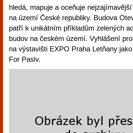
vyzkoušet různé kasinové hry. V neustál
hledá, mapuje a oceňuje nejzajímavějš
metropoli naleznete širokou nabídku her o
na území České republiky. Budova Ote
po moderní automaty jak pro pravidelné n
patří k unikátním příkladům zelených ad
příležitostné hráče. V...
budov na českém území. Vyhlášení pro
na výstavišti EXPO Praha Letňany jako
For Pasiv.