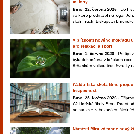
miliony
Brno, 22. června 2026
- Do his
ve které přednášel i Gregor Joh
školní ruch. Biskupství brněnské 
V blízkosti nového mokřadu u
pro relaxaci a sport
Brno, 1. června 2026
- Protipo
byla dokončena v loňském roce 
Brňankám velkou část Svratky na 
Waldorfská škola Brno projde o
bezpečnost
Brno, 25. května 2026
- Připrav
Waldorfské školy Brno. Radní ods
na statické zabezpečení školních 
Náměstí Míru vdechne nový ži