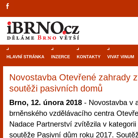
HLAVNÍ STRÁNKA
INZERCE
KONTAKTY
VIVAT VINUM
Novostavba Otevřené zahrady zv
Průvodce
kasi
soutěži pasivních domů
Brně: Od rulet
automaty
Brno, 12. února 2018
- Novostavba v a
Brno je měs
brněnského vzdělávacího centra Otevř
zajímavé p
Nadace Partnerství zvítězila v kategori
restaurace, div
soutěže Pasivní dům roku 2017. Soutěž
Mimo jiné je ale také místem, kde si můžet