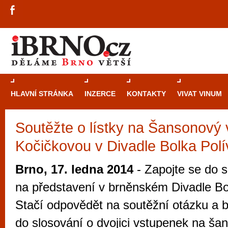
HLAVNÍ STRÁNKA
INZERCE
KONTAKTY
VIVAT VINUM
Soutěžte o lístky na Šansonový 
Průvodce
kasi
Kočičkovou v Divadle Bolka Polí
Brně: Od rulet
automaty
Brno, 17. ledna 2014
- Zapojte se do s
Brno je měs
na představení v brněnském Divadle Bo
zajímavé p
Stačí odpovědět na soutěžní otázku a 
restaurace, div
do slosování o dvojici vstupenek na ša
Mimo jiné je ale také místem, kde si můžet