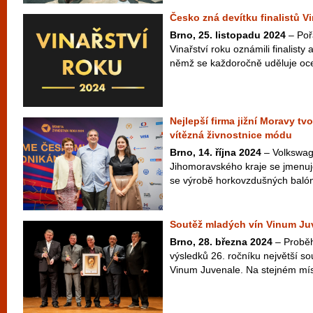
Česko zná devítku finalistů V
Brno, 25. listopadu 2024
– Poř
Vinařství roku oznámili finalisty 
němž se každoročně uděluje ocen
Nejlepší firma jižní Moravy t
vítězná živnostnice módu
Brno, 14. října 2024
– Volkswag
Jihomoravského kraje se jmenuj
se výrobě horkovzdušných balónů
Soutěž mladých vín Vinum Juv
Brno, 28. března 2024
– Proběh
výsledků 26. ročníku největší s
Vinum Juvenale. Na stejném míst