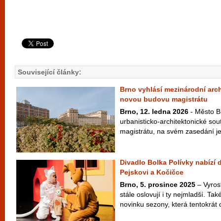
Související články:
Brno vyhlásí mezinárodní arc
novou budovu magistrátu
Brno, 12. ledna 2026
- Město Br
urbanisticko-architektonické so
magistrátu, na svém zasedání jej
Divadlo Bolka Polívky nabízí da
Pejskovi a Kočičce
Brno, 5. prosince 2025
– Vyrost
stále oslovují i ty nejmladší. Tak
novinku sezony, která tentokrát cí