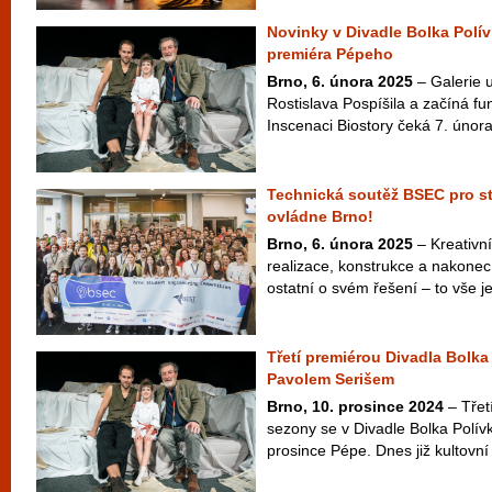
Novinky v Divadle Bolka Polív
premiéra Pépeho
Brno, 6. února 2025
– Galerie u
Rostislava Pospíšila a začíná fu
Inscenaci Biostory čeká 7. únor
Technická soutěž BSEC pro st
ovládne Brno!
Brno, 6. února 2025
– Kreativní
realizace, konstrukce a nakonec
ostatní o svém řešení – to vše je 
Třetí premiérou Divadla Bolka
Pavolem Serišem
Brno, 10. prosince 2024
– Třet
sezony se v Divadle Bolka Polív
prosince Pépe. Dnes již kultovní