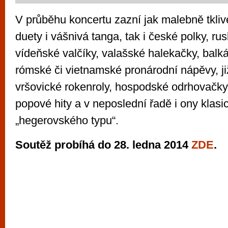
V průběhu koncertu zazní jak malebně tkli
duety i vášnivá tanga, tak i české polky, ru
vídeňské valčíky, valašské halekačky, balk
rómské či vietnamské pronárodní nápěvy, j
vršovické rokenroly, hospodské odrhovačky,
popové hity a v neposlední řadě i ony klas
„hegerovského typu“.
Soutěž probíhá do 28. ledna 2014
ZDE
.