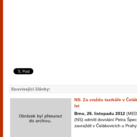
Související články:
NS: Za vraždu taxikáře v Čelá
let
Brno, 26. listopadu 2012
(MEDI
(NS) odmítl dovolání Petra Špeciá
zavraždil v Čelákovicích u Prahy 