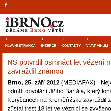
HLAVNÍ STRÁNKA
INZERCE
KONTAKTY
VIVAT VINUM
NS potvrdil osmnáct let vězení m
Průvodce
kasi
zavraždil známou
Brně: Od rulet
automaty
Brno, 25. září 2012
(MEDIAFAX) - Nejv
Brno je měs
odmítl dovolání Jiřího Bartála, který lon
zajímavé p
Koryčanech na Kroměřížsku zavraždil 
restaurace, div
zůstal trest 18 let ve věznici se zvýšen
Mimo jiné je ale také místem, kde si můžet