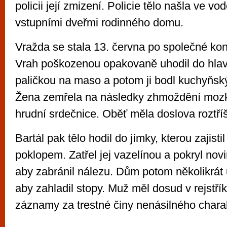
policii její zmizení. Policie tělo našla ve v
vstupními dveřmi rodinného domu.
Vražda se stala 13. června po společné ko
Vrah poškozenou opakovaně uhodil do hla
paličkou na maso a potom ji bodl kuchyňs
Žena zemřela na následky zhmoždění mozk
hrudní srdečnice. Oběť měla doslova roztří
Bartál pak tělo hodil do jímky, kterou zajist
poklopem. Zatřel jej vazelínou a pokryl no
aby zabránil nálezu. Dům potom několikrát u
aby zahladil stopy. Muž měl dosud v rejstříku
záznamy za trestné činy nenásilného chara