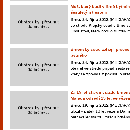
Muž, který bodl v Brně bytné
šestiletým trestem
Brno, 24. října 2012
(MEDIAFAX) 
ve středu Krajský soud v Brně 
Obšustovi, který bodl o tři roky m
Brněnský soud zahájil proces
bytného
Brno, 24. října 2012
(MEDIAFAX)
otevřel ve středu případ šestaš
který se zpovídá z pokusu o vra
Za 15 let starou vraždu brněns
Marada odsedí 13 let ve vězen
Brno, 19. října 2012
(MEDIAFAX)
uložil v pátek 13 let vězení Dan
patnáct let starou vraždu brněnsk