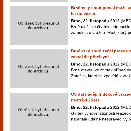
Brněnský soud poslal muže z
let do vězení
Brno, 22. listopadu 2012
(MEDI
Brně uložil ve čtvrtek jedenácti
za pokus o vraždu. Muž, který po
Brněnský soud začal proces s
zavraždit přítelkyni
Brno, 22. listopadu 2012
(MEDI
Brně otevřel ve čtvrtek případ d
Zatočila, který se zpovídá z vraž
ÚS dal naději fridexové vražed
nestráví 25 let
Brno, 22. listopadu 2012
(MEDI
čtvrtek vyhověl stížnosti vražed
namítala údajně nespravedlivý p