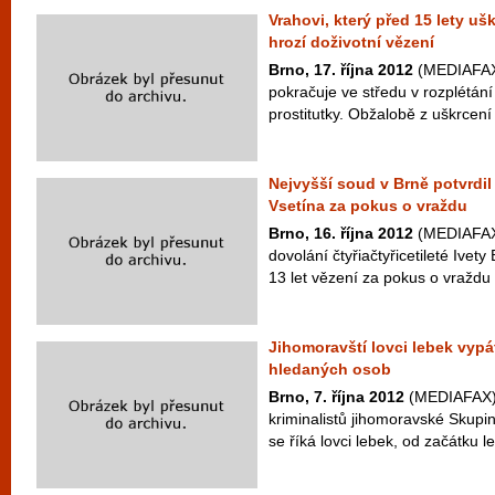
Vrahovi, který před 15 lety ušk
hrozí doživotní vězení
Brno, 17. října 2012
(MEDIAFAX)
pokračuje ve středu v rozplétání
prostitutky. Obžalobě z uškrcení
Nejvyšší soud v Brně potvrdil 
Vsetína za pokus o vraždu
Brno, 16. října 2012
(MEDIAFAX)
dovolání čtyřiačtyřicetileté Ivety
13 let vězení za pokus o vraždu př
Jihomoravští lovci lebek vypá
hledaných osob
Brno, 7. října 2012
(MEDIAFAX) 
kriminalistů jihomoravské Skupin
se říká lovci lebek, od začátku le