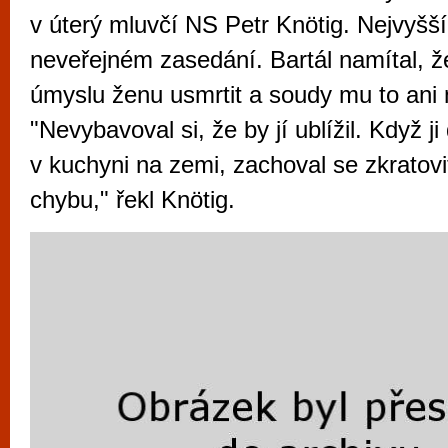
vyzkoušet různé kasinové hry. V neustál
v úterý mluvčí NS Petr Knötig. Nejvyšší
metropoli naleznete širokou nabídku her o
neveřejném zasedání. Bartál namítal, ž
po moderní automaty jak pro pravidelné n
úmyslu ženu usmrtit a soudy mu to ani 
příležitostné hráče. V...
"Nevybavoval si, že by jí ublížil. Když j
v kuchyni na zemi, zachoval se zkratovi
chybu," řekl Knötig.