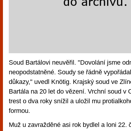
Soud Bartálovi neuvěřil. "Dovolání jsme odm
neopodstatněné. Soudy se řádně vypořádal
důkazy," uvedl Knötig. Krajský soud ve Zlín
Bartála na 20 let do vězení. Vrchní soud v
trest o dva roky snížil a uložil mu protialkoh
formou.
Muž u zavražděné asi rok bydlel a loni 22.