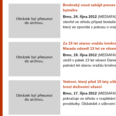
Brněnský soud zahájil proces
bytného
Brno, 24. října 2012
(MEDIAFAX)
otevřel ve středu případ šestaš
který se zpovídá z pokusu o vra
Za 15 let starou vraždu brněns
Marada odsedí 13 let ve vězen
Brno, 19. října 2012
(MEDIAFAX)
uložil v pátek 13 let vězení Dan
patnáct let starou vraždu brněnsk
Vrahovi, který před 15 lety ušk
hrozí doživotní vězení
Brno, 17. října 2012
(MEDIAFAX)
pokračuje ve středu v rozplétání
prostitutky. Obžalobě z uškrcení