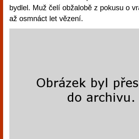
vyzkoušet různé kasinové hry. V neustál
bydlel. Muž čelí obžalobě z pokusu o v
metropoli naleznete širokou nabídku her o
až osmnáct let vězení.
po moderní automaty jak pro pravidelné n
příležitostné hráče. V...