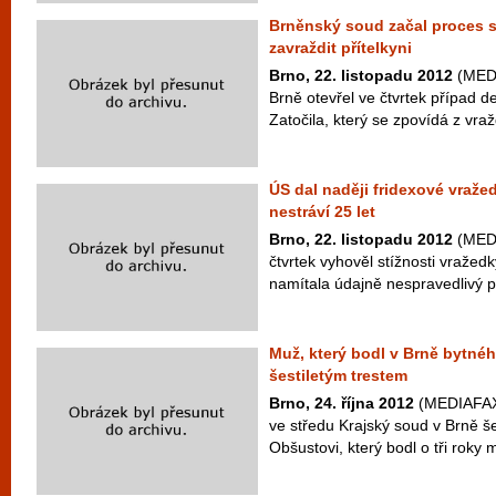
Brněnský soud začal proces s
zavraždit přítelkyni
Brno, 22. listopadu 2012
(MEDI
Brně otevřel ve čtvrtek případ d
Zatočila, který se zpovídá z vraž
ÚS dal naději fridexové vražed
nestráví 25 let
Brno, 22. listopadu 2012
(MEDI
čtvrtek vyhověl stížnosti vražed
namítala údajně nespravedlivý p
Muž, který bodl v Brně bytné
šestiletým trestem
Brno, 24. října 2012
(MEDIAFAX) 
ve středu Krajský soud v Brně 
Obšustovi, který bodl o tři roky m