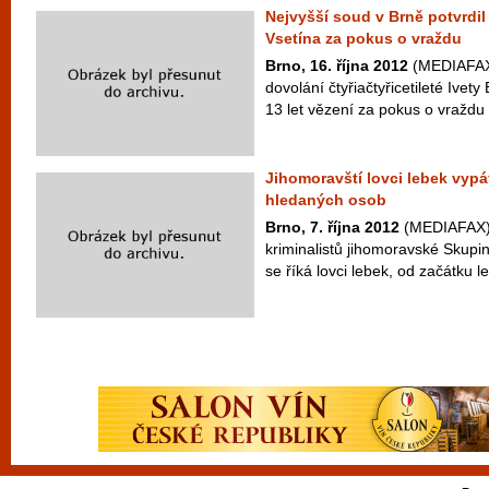
Nejvyšší soud v Brně potvrdil 
Vsetína za pokus o vraždu
Brno, 16. října 2012
(MEDIAFAX)
dovolání čtyřiačtyřicetileté Ivety
13 let vězení za pokus o vraždu př
Jihomoravští lovci lebek vypá
hledaných osob
Brno, 7. října 2012
(MEDIAFAX) 
kriminalistů jihomoravské Skupin
se říká lovci lebek, od začátku le