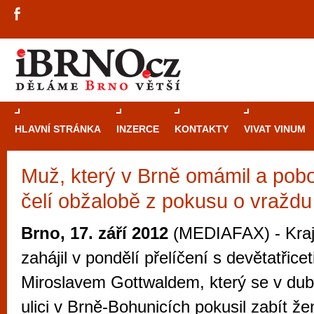
HLAVNÍ STRÁNKA
INZERCE
KONTAKTY
VIVAT VINUM
Muž, který v Brně omámil a pobo
Průvodce
kasi
čelí obžalobě z pokusu o vraždu
Brně: Od rulet
automaty
Brno, 17. září 2012
(MEDIAFAX) - Kraj
Brno je měs
zahájil v pondělí přelíčení s devětatřice
zajímavé p
Miroslavem Gottwaldem, který se v du
restaurace, div
ulici v Brně-Bohunicích pokusil zabít že
Mimo jiné je ale také místem, kde si můžet