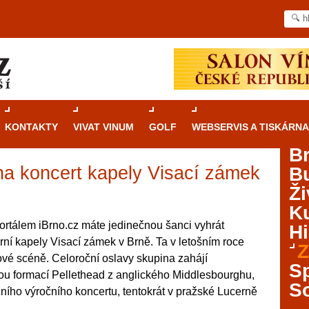
KONTAKTY
VIVAT VINUM
GOLF
WEBSERVIS A TISKÁRNA
B
 na koncert kapely Visací zámek
B
Průvodce
kasinovými hrami v Brně: Od
Ži
rulety po video automaty
Ku
Brno je městem známým pro zajímavé památky, skvělé
ortálem iBrno.cz máte jedinečnou šanci vyhrát
Hi
restaurace, divadla a univerzity. Mimo jiné je ale také
ní kapely Visací zámek v Brně. Ta v letošním roce
Z
místem, kde si můžete legálně a bezpečně vyzkoušet
ové scéně. Celoroční oslavy skupina zahájí
různé kasinové hry. V neustále kvetoucí moravské
S
u formací Pellethead z anglického Middlesbourghu,
metropoli naleznete širokou nabídku her od klasické
S
dičního výročního koncertu, tentokrát v pražské Lucerně
rulety až po moderní automaty jak pro pravidelné
ráče. V...