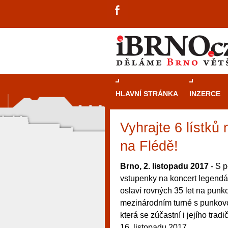
HLAVNÍ STRÁNKA
INZERCE
Vyhrajte 6 lístků
na Flédě!
Brno, 2. listopadu 2017
- S p
vstupenky na koncert legendár
oslaví rovných 35 let na punk
mezinárodním turné s punkovo
která se zúčastní i jejího tra
návštěvníky, tak pro příležitostné h
16. listopadu 2017.