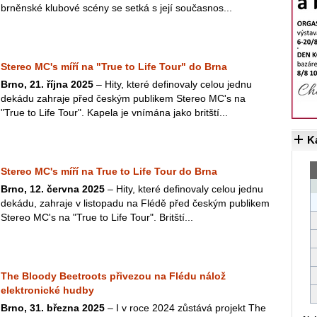
brněnské klubové scény se setká s její současnos...
Stereo MC's míří na "True to Life Tour" do Brna
Brno, 21. října 2025
– Hity, které definovaly celou jednu
dekádu zahraje před českým publikem Stereo MC's na
"True to Life Tour". Kapela je vnímána jako britští...
K
Stereo MC's míří na True to Life Tour do Brna
Brno, 12. června 2025
– Hity, které definovaly celou jednu
dekádu, zahraje v listopadu na Flédě před českým publikem
Stereo MC's na "True to Life Tour". Britští...
The Bloody Beetroots přivezou na Flédu nálož
elektronické hudby
Brno, 31. března 2025
– I v roce 2024 zůstává projekt The