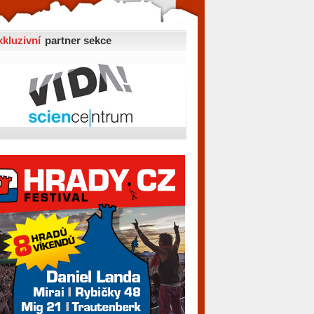
xkluzivní
partner sekce