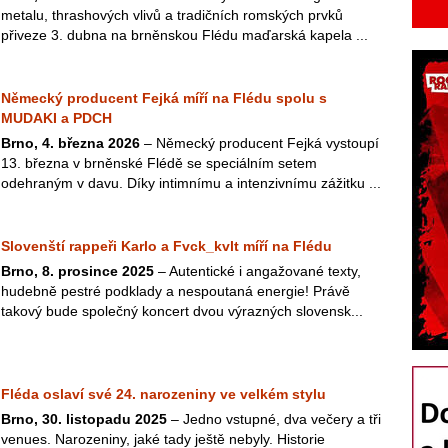
metalu, thrashových vlivů a tradičních romských prvků
přiveze 3. dubna na brněnskou Flédu maďarská kapela ...
Německý producent Fejká míří na Flédu spolu s
MUDAKI a PDCH
Brno, 4. března 2026
– Německý producent Fejká vystoupí
13. března v brněnské Flédě se speciálním setem
odehraným v davu. Díky intimnímu a intenzivnímu zážitku ...
Slovenští rappeři Karlo a Fvck_kvlt míří na Flédu
Brno, 8. prosince 2025
– Autentické i angažované texty,
hudebně pestré podklady a nespoutaná energie! Právě
takový bude společný koncert dvou výrazných slovensk...
Fléda oslaví své 24. narozeniny ve velkém stylu
Brno, 30. listopadu 2025
– Jedno vstupné, dva večery a tři
venues. Narozeniny, jaké tady ještě nebyly. Historie