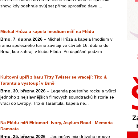
show, kdy odehraje svůj set přímo uprostřed davu ...
Michal Hrůza a kapela Imodium míří na Flédu
Brno, 7. dubna 2026
– Michal Hrůza a kapela Imodium v
rámci společného turné zavítají ve čtvrtek 16. dubna do
Brna, kde zahrají v klubu Fléda. Po úspěšné podzim...
Kultovní upíři z baru Titty Twister se vracejí: Tito &
Tarantula vystoupí v Brně
Brno, 30. března 2026
– Legenda pouštního rocku a tvůrci
jednoho z nejslavnějších filmových soundtracků historie se
vrací do Evropy. Tito & Tarantula, kapela ne...
Na Flédu míří Ektomorf, Ivory, Asylum Road i Memoria
Damnata
Brno, 25. března 2026
– Jedinečný mix drtivého groove