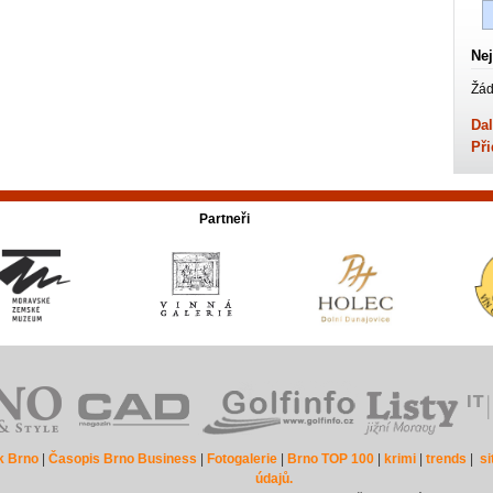
Nej
Žád
Dal
Při
Partneři
k Brno
|
Časopis Brno Business
|
Fotogalerie
|
Brno TOP 100
|
krimi
|
trends
|
s
údajů.