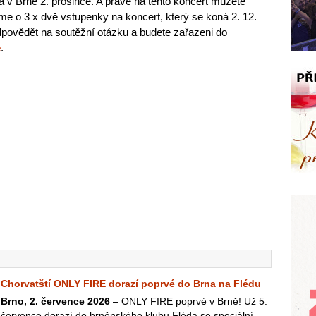
 v Brně 2. prosince. A právě na tento koncert můžete
me o 3 x dvě vstupenky na koncert, který se koná 2. 12.
dpovědět na soutěžní otázku a budete zařazeni do
e
.
Chorvatští ONLY FIRE dorazí poprvé do Brna na Flédu
Brno, 2. července 2026
– ONLY FIRE poprvé v Brně! Už 5.
července dorazí do brněnského klubu Fléda se speciální