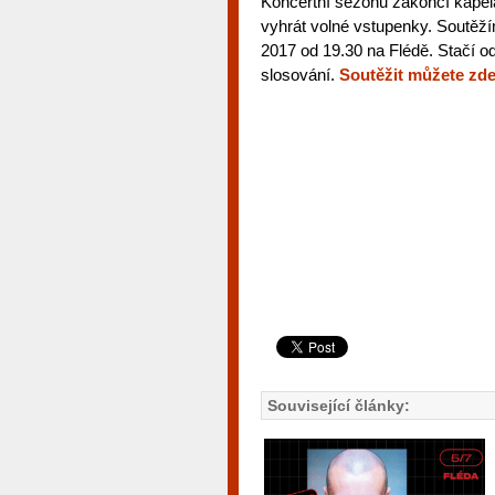
Koncertní sezónu zakončí kapela
vyhrát volné vstupenky. Soutěží
2017 od 19.30 na Flédě. Stačí o
slosování.
Soutěžit můžete zd
Související články: