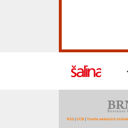
RSS
|
CCB
|
Tvorba webových stráne