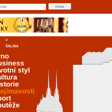
ŠALINA
rno
usiness
votní styl
ltura
storie
ajímavosti
port
outěže