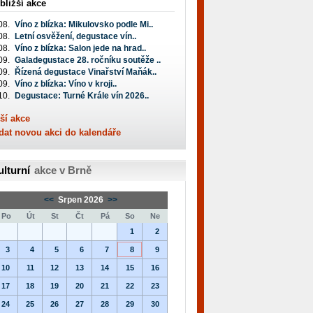
bližší akce
08.
Víno z blízka: Mikulovsko podle Mi..
08.
Letní osvěžení, degustace vín..
08.
Víno z blízka: Salon jede na hrad..
09.
Galadegustace 28. ročníku soutěže ..
09.
Řízená degustace Vinařství Maňák..
09.
Víno z blízka: Víno v kroji..
10.
Degustace: Turné Krále vín 2026..
ší akce
dat novou akci do kalendáře
ulturní
akce v Brně
<<
Srpen 2026
>>
Po
Út
St
Čt
Pá
So
Ne
1
2
3
4
5
6
7
8
9
10
11
12
13
14
15
16
17
18
19
20
21
22
23
24
25
26
27
28
29
30