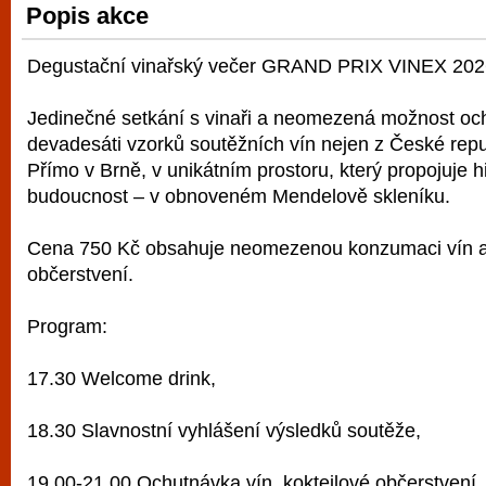
Popis akce
vyzkoušet různé kasinové hry. V neustál
metropoli naleznete širokou nabídku her o
Degustační vinařský večer GRAND PRIX VINEX 202
po moderní automaty jak pro pravidelné n
příležitostné hráče. V...
Jedinečné setkání s vinaři a neomezená možnost och
devadesáti vzorků soutěžních vín nejen z České republ
Přímo v Brně, v unikátním prostoru, který propojuje hi
budoucnost – v obnoveném Mendelově skleníku.
Cena 750 Kč obsahuje neomezenou konzumaci vín a 
občerstvení.
Program:
17.30 Welcome drink,
18.30 Slavnostní vyhlášení výsledků soutěže,
19.00-21.00 Ochutnávka vín, koktejlové občerstvení,