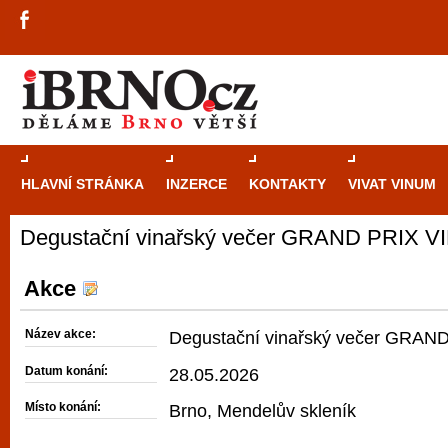
HLAVNÍ STRÁNKA
INZERCE
KONTAKTY
VIVAT VINUM
Degustační vinařský večer GRAND PRIX V
Průvodce
kasi
Brně: Od rulet
Akce
automaty
Název akce:
Degustační vinařský večer GRAN
Brno je měs
Datum konání:
28.05.2026
zajímavé p
Místo konání:
Brno, Mendelův skleník
restaurace, div
Mimo jiné je ale také místem, kde si můžet