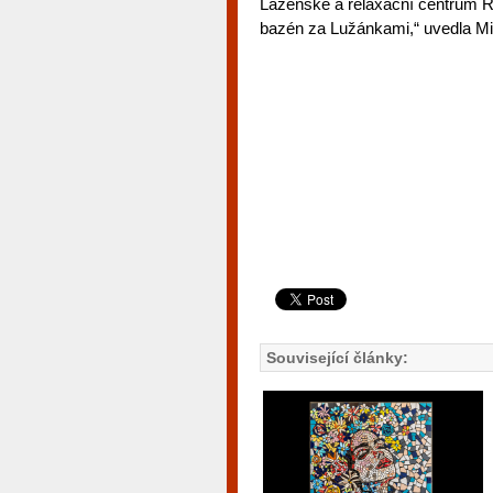
Lázeňské a relaxační centrum 
bazén za Lužánkami,“ uvedla Mi
Související články: