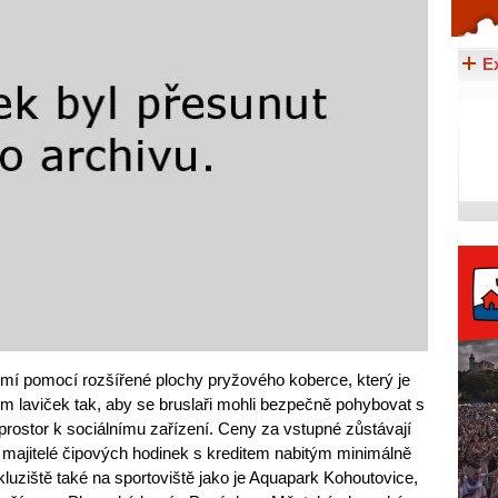
Celý článek...
E
emí pomocí rozšířené plochy pryžového koberce, který je
em laviček tak, aby se bruslaři mohli bezpečně pohybovat s
prostor k sociálnímu zařízení. Ceny za vstupné zůstávají
 majitelé čipových hodinek s kreditem nabitým minimálně
 kluziště také na sportoviště jako je Aquapark Kohoutovice,