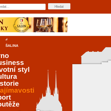
ŠALINA
rno
usiness
votní styl
ltura
storie
ajímavosti
port
outěže