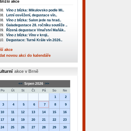
bližší akce
08.
Víno z blízka: Mikulovsko podle Mi..
08.
Letní osvěžení, degustace vín..
08.
Víno z blízka: Salon jede na hrad..
09.
Galadegustace 28. ročníku soutěže ..
09.
Řízená degustace Vinařství Maňák..
09.
Víno z blízka: Víno v kroji..
10.
Degustace: Turné Krále vín 2026..
ší akce
dat novou akci do kalendáře
ulturní
akce v Brně
<<
Srpen 2026
>>
Po
Út
St
Čt
Pá
So
Ne
1
2
3
4
5
6
7
8
9
10
11
12
13
14
15
16
17
18
19
20
21
22
23
24
25
26
27
28
29
30