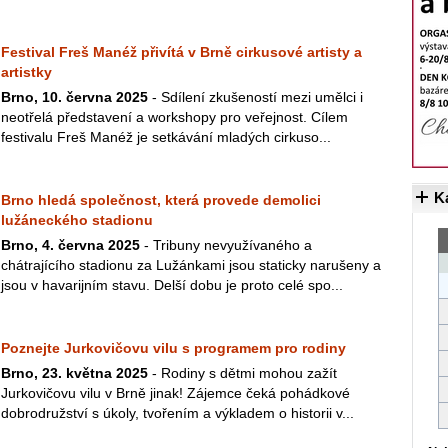
Festival Freš Manéž přivítá v Brně cirkusové artisty a
artistky
Brno, 10. června 2025
- Sdílení zkušeností mezi umělci i
neotřelá představení a workshopy pro veřejnost. Cílem
festivalu Freš Manéž je setkávání mladých cirkuso...
K
Brno hledá společnost, která provede demolici
lužáneckého stadionu
Brno, 4. června 2025
- Tribuny nevyužívaného a
chátrajícího stadionu za Lužánkami jsou staticky narušeny a
jsou v havarijním stavu. Delší dobu je proto celé spo...
Poznejte Jurkovičovu vilu s programem pro rodiny
Brno, 23. května 2025
- Rodiny s dětmi mohou zažít
Jurkovičovu vilu v Brně jinak! Zájemce čeká pohádkové
dobrodružství s úkoly, tvořením a výkladem o historii v...