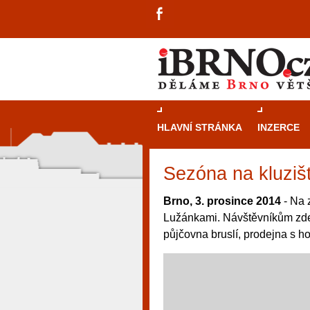
HLAVNÍ STRÁNKA
INZERCE
Sezóna na kluziš
Brno, 3. prosince 2014
- Na 
Lužánkami. Návštěvníkům zde 
půjčovna bruslí, prodejna s 
návštěvníky, tak pro příležitostné h