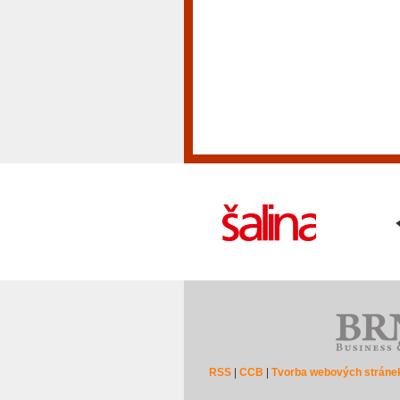
RSS
|
CCB
|
Tvorba webových stráne