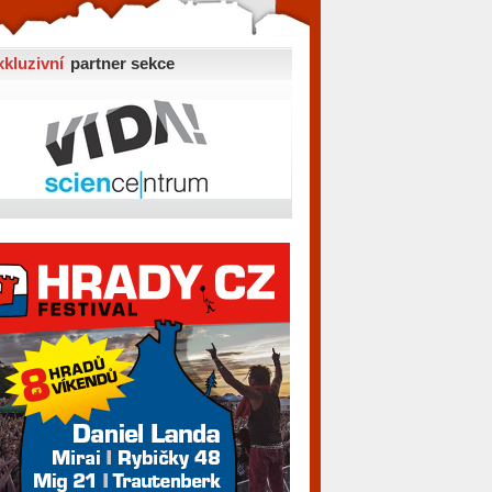
xkluzivní
partner sekce