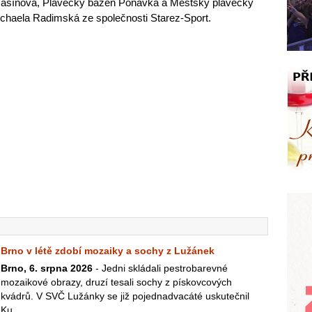
Rašínova, Plavecký bazén Ponávka a Městský plavecký
chaela Radimská ze společnosti Starez-Sport.
Brno v létě zdobí mozaiky a sochy z Lužánek
Brno, 6. srpna 2026
- Jedni skládali pestrobarevné
mozaikové obrazy, druzí tesali sochy z pískovcových
kvádrů. V SVČ Lužánky se již pojednadvacáté uskutečnil
Ku...