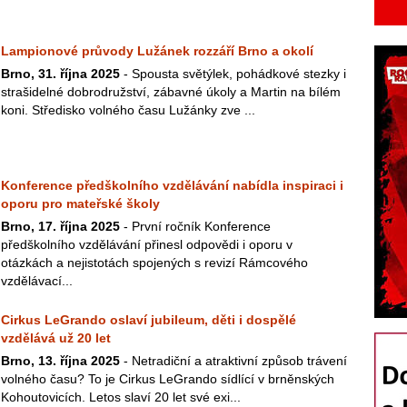
Lampionové průvody Lužánek rozzáří Brno a okolí
Brno, 31. října 2025
- Spousta světýlek, pohádkové stezky i
strašidelné dobrodružství, zábavné úkoly a Martin na bílém
koni. Středisko volného času Lužánky zve ...
Konference předškolního vzdělávání nabídla inspiraci i
oporu pro mateřské školy
Brno, 17. října 2025
- První ročník Konference
předškolního vzdělávání přinesl odpovědi i oporu v
otázkách a nejistotách spojených s revizí Rámcového
vzdělávací...
Cirkus LeGrando oslaví jubileum, děti i dospělé
vzdělává už 20 let
Brno, 13. října 2025
- Netradiční a atraktivní způsob trávení
volného času? To je Cirkus LeGrando sídlící v brněnských
Kohoutovicích. Letos slaví 20 let své exi...