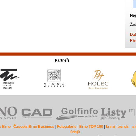
Nej
Žád
Dal
Při
Partneři
k Brno
|
Časopis Brno Business
|
Fotogalerie
|
Brno TOP 100
|
krimi
|
trends
|
s
údajů.