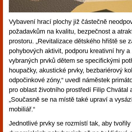
Vybavení hrací plochy již částečně neodp
požadavkům na kvalitu, bezpečnost a atrakt
prostoru. „Revitalizace dětského hřiště se 
pohybových aktivit, podporu kreativní hry a
vybraných prvků dětem se specifickými pot
houpačky, akustické prvky, bezbariérový kol
odpočinkové zóny,“ uvedl náměstek primát
pro oblast životního prostředí Filip Chvátal 
„Současně se na místě také upraví a vysází
mobiliář.“
Jednotlivé prvky se rozmístí tak, aby tvořil