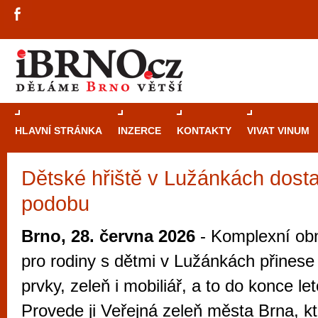
HLAVNÍ STRÁNKA
INZERCE
KONTAKTY
VIVAT VINUM
Dětské hřiště v Lužánkách dost
Průvodce
kasi
podobu
Brně: Od rulet
automaty
Brno, 28. června 2026
- Komplexní ob
Brno je měs
pro rodiny s dětmi v Lužánkách přinese
zajímavé p
prvky, zeleň i mobiliář, a to do konce le
restaurace, div
Provede ji Veřejná zeleň města Brna, kt
Mimo jiné je ale také místem, kde si můžet