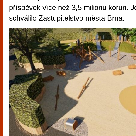
vyzkoušet různé kasinové hry. V neustál
příspěvek více než 3,5 milionu korun. J
metropoli naleznete širokou nabídku her o
schválilo Zastupitelstvo města Brna.
po moderní automaty jak pro pravidelné n
příležitostné hráče. V...