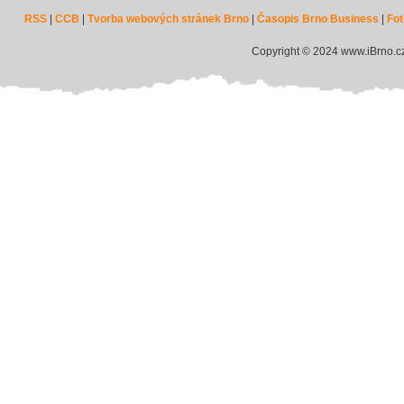
RSS
|
CCB
|
Tvorba webových stránek Brno
|
Časopis Brno Business
|
Fot
Copyright © 2024 www.iBrno.c