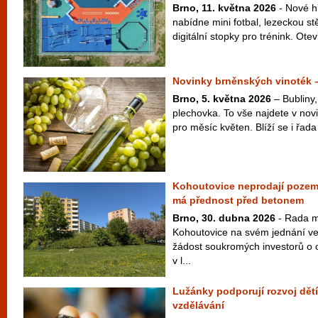
Brno, 11. května 2026
- Nové h
nabídne mini fotbal, lezeckou s
digitální stopky pro trénink. Otev
Novinky brněnských vinoték 
Brno, 5. května 2026
– Bubliny,
plechovka. To vše najdete v nov
pro měsíc květen. Blíží se i řada
Kohoutovice neprodají pozem
má přednost před betonem
Brno, 30. dubna 2026
- Rada m
Kohoutovice na svém jednání ve
žádost soukromých investorů o
v l...
Lužánky podporují rozvoj dět
vzdělávání