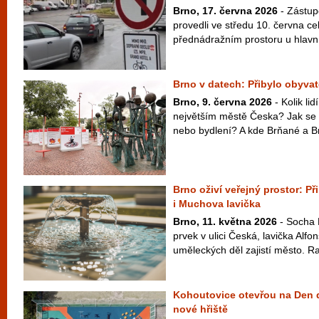
Brno, 17. června 2026
- Zástupc
provedli ve středu 10. června ce
přednádražním prostoru u hlavní
Brno v datech: Přibylo obyvate
Brno, 9. června 2026
- Kolik li
největším městě Česka? Jak se 
nebo bydlení? A kde Brňané a Br
Brno oživí veřejný prostor: P
i Muchova lavička
Brno, 11. května 2026
- Socha 
prvek v ulici Česká, lavička Alf
uměleckých děl zajistí město. Ra
Kohoutovice otevřou na Den d
nové hřiště