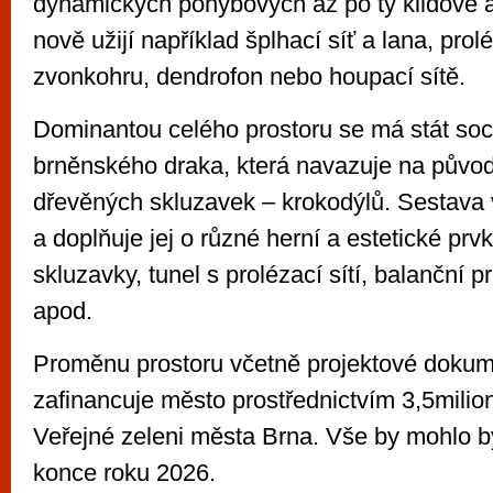
dynamických pohybových až po ty klidové a
nově užijí například šplhací síť a lana, prol
zvonkohru, dendrofon nebo houpací sítě.
Dominantou celého prostoru se má stát soc
brněnského draka, která navazuje na půvo
dřevěných skluzavek – krokodýlů. Sestava v
a doplňuje jej o různé herní a estetické prv
skluzavky, tunel s prolézací sítí, balanční 
apod.
Proměnu prostoru včetně projektové doku
zafinancuje město prostřednictvím 3,5mili
Veřejné zeleni města Brna. Vše by mohlo b
konce roku 2026.