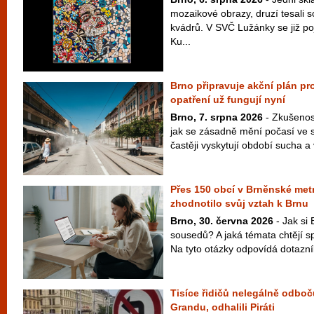
mozaikové obrazy, druzí tesali 
kvádrů. V SVČ Lužánky se již po
Ku...
Brno připravuje akční plán pro
opatření už fungují nyní
Brno, 7. srpna 2026
- Zkušenost
jak se zásadně mění počasí ve s
častěji vyskytují období sucha a v
Přes 150 obcí v Brněnské metr
zhodnotilo svůj vztah k Brnu
Brno, 30. června 2026
- Jak si 
sousedů? A jaká témata chtějí s
Na tyto otázky odpovídá dotazní
Tisíce řidičů nelegálně odboč
Grandu, odhalili Piráti