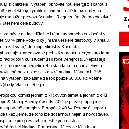
ají k chlazení i vytápění obnovitelnou energii získanou z
potřeby elektřiny vyrobíme pomocí malé fotovoltaiky na
uje manažer provozu Vlastimil Rieger s tím, že pro efektivní
í utěsnění celé budovy.
e pro nás v nadaci důležité i téma úsporného nakládání s
řes 50 % pitné vody díky jímání veškeré dešťovky v areálu.
 a zalévání,“ doplňuje Miroslav Kundrata.
řipravuje komentované prohlídky areálu, kterými moderní
 řad odborníků, studentů i široké veřejnosti. „Nejčastější
vestic do nízkoenergetického standardu a obnovitelných
vozu máme k dispozici konkrétní data. Místo přibližně
 na vytápění zaplatíme za rok pouze 30.000 Kč včetně
 výhody Vlastimil Rieger.
vropskou komisi jedním z klíčových témat a jedním z cílů
rope & ManagEnergy Awards 2014 je právě propagace
 na spotřebě energie v Evropě až 40 %. Potenciál úspor je
ě ukazujeme, že toho lze dosáhnout nejen u novostaveb,
nspirací i pro přestavbu městských částí a
vírá ředitel Nadace Partnerství, Miroslav Kundrata.