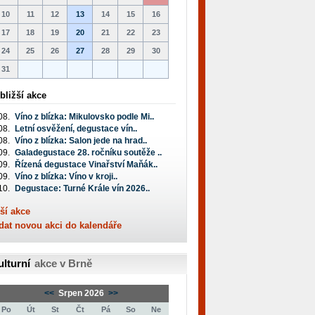
10
11
12
13
14
15
16
17
18
19
20
21
22
23
24
25
26
27
28
29
30
31
bližší akce
08.
Víno z blízka: Mikulovsko podle Mi..
08.
Letní osvěžení, degustace vín..
08.
Víno z blízka: Salon jede na hrad..
09.
Galadegustace 28. ročníku soutěže ..
09.
Řízená degustace Vinařství Maňák..
09.
Víno z blízka: Víno v kroji..
10.
Degustace: Turné Krále vín 2026..
ší akce
dat novou akci do kalendáře
ulturní
akce v Brně
<<
Srpen 2026
>>
Po
Út
St
Čt
Pá
So
Ne