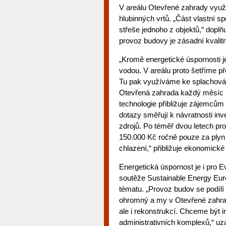
V areálu Otevřené zahrady využív
hlubinných vrtů. „Část vlastní s
střeše jednoho z objektů,“ doplň
provoz budovy je zásadní kvalitn
„Kromě energetické úspornosti j
vodou. V areálu proto šetříme p
Tu pak využíváme ke splachování
Otevřená zahrada každý měsíc p
technologie přibližuje zájemcům z
dotazy směřují k návratnosti in
zdrojů. Po téměř dvou letech pro
150.000 Kč ročně pouze za plyn
chlazení,“ přibližuje ekonomické
Energetická úspornost je i pro E
soutěže Sustainable Energy Eu
tématu. „Provoz budov se podílí
ohromný a my v Otevřené zahrad
ale i rekonstrukcí. Chceme být i
administrativních komplexů,“ uza