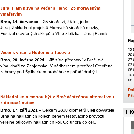
Juraj Flamik zve na večer s "jeho" 25 moravskými
vinařstvími
Brno, 14. července
– 25 vinařství, 25 let, jeden
Juraj. Zakladatel projektů Moravské vinařské stezky,
Festival otevřených sklepů a Víno z blízka – Juraj Flamik ...
Nej
13.
Večer s vinaři z Hodonic a Tasovic
20.
Brno, 29. května 2024
– Již zítra představí v Brně svá
27.
03.
vína vinaři ze Znojemska. V nádherném prostředí Otevřené
08.
zahrady pod Špilberkem proběhne v pořadí druhý l...
10.
08.
Dal
Při
Nákladní kola mohou být v Brně částečnou alternativou
k dopravě autem
Brno, 17. září 2021
– Celkem 2800 kilometrů ujeli obyvatelé
K
Brna na nákladních kolech během testovacího provozu
veřejné půjčovny nákladních kol. Od února do čer...