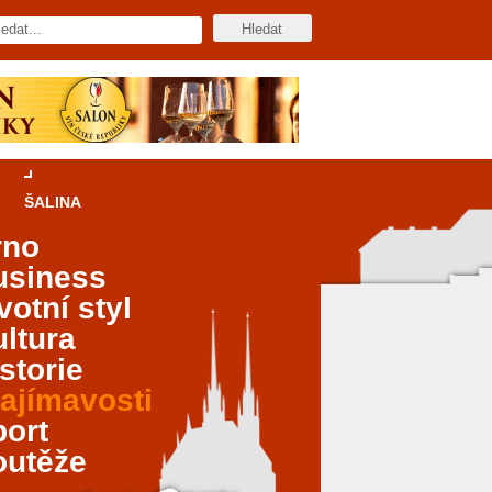
ŠALINA
rno
usiness
votní styl
ltura
storie
ajímavosti
port
outěže