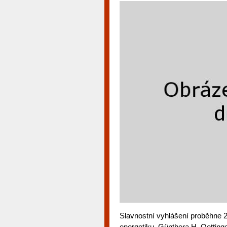
Slavnostní vyhlášení proběhne 
energetiku, Günthera H. Oetting