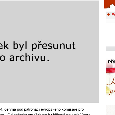
Celý článek...
E
24. června pod patronací evropského komisaře pro
era. „Od počátku směřujeme k uhlíkově neutrální (zero