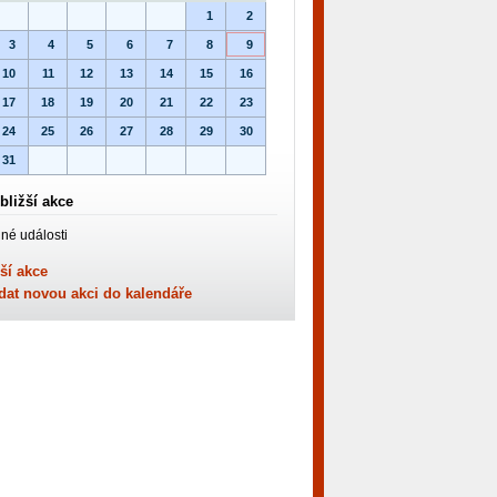
1
2
3
4
5
6
7
8
9
10
11
12
13
14
15
16
17
18
19
20
21
22
23
24
25
26
27
28
29
30
31
bližší akce
né události
ší akce
dat novou akci do kalendáře