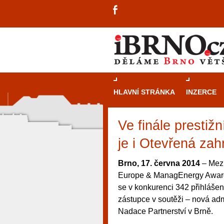
HLAVNÍ STRÁNKA
INZERCE
Ve finále prestiž
je i Otevřená zah
Brno, 17. června 2014
– Mezi
Europe & ManagEnergy Awards 
se v konkurenci 342 přihlášen
zástupce v soutěži – nová adm
Nadace Partnerství v Brně.
návštěvníky, tak pro příležitostné h