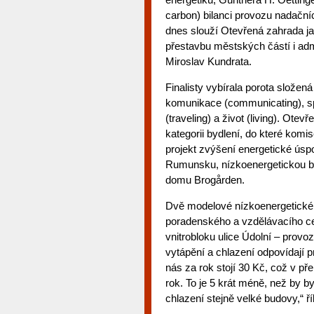
carbon) bilanci provozu nadačníc
dnes slouží Otevřená zahrada jak
přestavbu městských částí i admi
Miroslav Kundrata.
Finalisty vybírala porota slože
komunikace (communicating), sp
(traveling) a život (living). Otev
kategorii bydlení, do které kom
projekt zvýšení energetické úsp
Rumunsku, nízkoenergetickou bu
domu Brogården.
Dvě modelové nízkoenergetické
poradenského a vzdělávacího ce
vnitrobloku ulice Údolní – prov
vytápění a chlazení odpovídají 
nás za rok stojí 30 Kč, což v p
rok. To je 5 krát méně, než by 
chlazení stejně velké budovy,“ ř