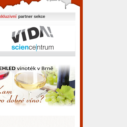
xkluzivní
partner sekce