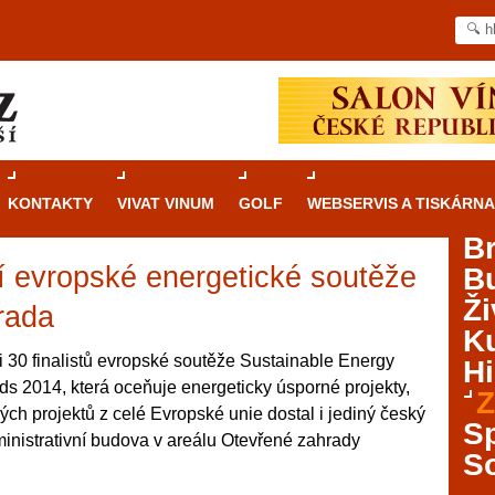
KONTAKTY
VIVAT VINUM
GOLF
WEBSERVIS A TISKÁRNA
B
ní evropské energetické soutěže
B
Průvodce
kasinovými hrami v Brně: Od
Ži
rulety po video automaty
rada
Ku
Brno je městem známým pro zajímavé památky, skvělé
 30 finalistů evropské soutěže Sustainable Energy
Hi
restaurace, divadla a univerzity. Mimo jiné je ale také
2014, která oceňuje energeticky úsporné projekty,
Z
místem, kde si můžete legálně a bezpečně vyzkoušet
ých projektů z celé Evropské unie dostal i jediný český
různé kasinové hry. V neustále kvetoucí moravské
S
inistrativní budova v areálu Otevřené zahrady
metropoli naleznete širokou nabídku her od klasické
S
rulety až po moderní automaty jak pro pravidelné
ráče. V...