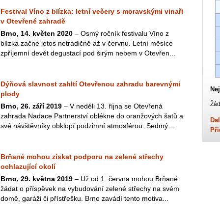
Festival Víno z blízka: letní večery s moravskými vinaři
v Otevřené zahradě
Brno, 14. květen 2020
– Osmý ročník festivalu Víno z
blízka začne letos netradičně až v červnu. Letní měsíce
zpříjemní devět degustací pod širým nebem v Otevřen...
Dýňová slavnost zahltí Otevřenou zahradu barevnými
Nej
plody
Žád
Brno, 26. září 2019
– V neděli 13. října se Otevřená
zahrada Nadace Partnerství oblékne do oranžových šatů a
Dal
své návštěvníky obklopí podzimní atmosférou. Sedmý ...
Při
Brňané mohou získat podporu na zelené střechy
ochlazující okolí
Brno, 29. května 2019
– Už od 1. června mohou Brňané
žádat o příspěvek na vybudování zelené střechy na svém
domě, garáži či přístřešku. Brno zavádí tento motiva...