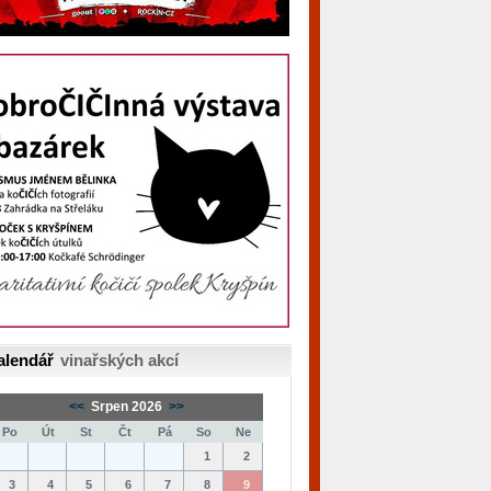
alendář
vinařských akcí
<<
Srpen 2026
>>
Po
Út
St
Čt
Pá
So
Ne
1
2
3
4
5
6
7
8
9