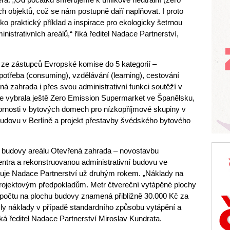
h objektů, což se nám postupně daří naplňovat. I proto
o praktický příklad a inspirace pro ekologicky šetrnou
nistrativních areálů,“ říká ředitel Nadace Partnerství,
ná ze zástupců Evropské komise do 5 kategorií –
otřeba (consuming), vzdělávání (learning), cestování
řená zahrada i přes svou administrativní funkci soutěží v
ise vybrala ještě Zero Emission Supermarket ve Španělsku,
ornosti v bytových domech pro nízkopříjmové skupiny v
dovu v Berlíně a projekt přestavby švédského bytového
 budovy areálu Otevřená zahrada – novostavbu
ntra a rekonstruovanou administrativní budovu ve
ozuje Nadace Partnerství už druhým rokem. „Náklady na
projektovým předpokladům. Metr čtvereční vytápěné plochy
řepočtu na plochu budovy znamená přibližně 30.000 Kč za
byly náklady v případě standardního způsobu vytápění a
íká ředitel Nadace Partnerství Miroslav Kundrata.