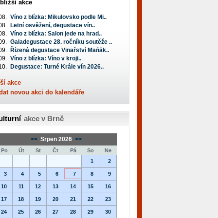
bližší akce
08.
Víno z blízka: Mikulovsko podle Mi..
08.
Letní osvěžení, degustace vín..
08.
Víno z blízka: Salon jede na hrad..
09.
Galadegustace 28. ročníku soutěže ..
09.
Řízená degustace Vinařství Maňák..
09.
Víno z blízka: Víno v kroji..
10.
Degustace: Turné Krále vín 2026..
ší akce
dat novou akci do kalendáře
ulturní
akce v Brně
<<
Srpen 2026
>>
Po
Út
St
Čt
Pá
So
Ne
1
2
3
4
5
6
7
8
9
10
11
12
13
14
15
16
17
18
19
20
21
22
23
24
25
26
27
28
29
30