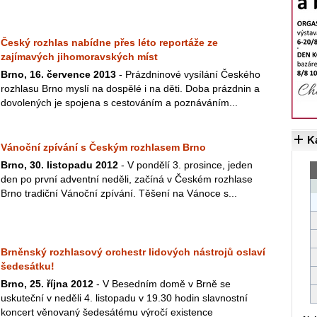
Český rozhlas nabídne přes léto reportáže ze
zajímavých jihomoravských míst
Brno, 16. července 2013
- Prázdninové vysílání Českého
rozhlasu Brno myslí na dospělé i na děti. Doba prázdnin a
dovolených je spojena s cestováním a poznáváním...
K
Vánoční zpívání s Českým rozhlasem Brno
Brno, 30. listopadu 2012
- V pondělí 3. prosince, jeden
den po první adventní neděli, začíná v Českém rozhlase
Brno tradiční Vánoční zpívání. Těšení na Vánoce s...
Brněnský rozhlasový orchestr lidových nástrojů oslaví
šedesátku!
Brno, 25. října 2012
- V Besedním domě v Brně se
uskuteční v neděli 4. listopadu v 19.30 hodin slavnostní
koncert věnovaný šedesátému výročí existence