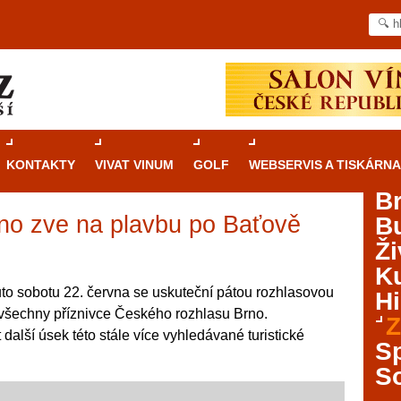
KONTAKTY
VIVAT VINUM
GOLF
WEBSERVIS A TISKÁRNA
B
no zve na plavbu po Baťově
B
Průvodce
kasinovými hrami v Brně: Od
Ži
rulety po video automaty
Ku
Brno je městem známým pro zajímavé památky, skvělé
tuto sobotu 22. června se uskuteční pátou rozhlasovou
Hi
restaurace, divadla a univerzity. Mimo jiné je ale také
všechny příznivce Českého rozhlasu Brno.
Z
místem, kde si můžete legálně a bezpečně vyzkoušet
další úsek této stále více vyhledávané turistické
různé kasinové hry. V neustále kvetoucí moravské
S
metropoli naleznete širokou nabídku her od klasické
S
rulety až po moderní automaty jak pro pravidelné
ráče. V...