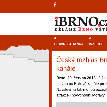
HLAVNÍ STRÁNKA
INZERCE
Český rozhlas Br
kanále
Brno, 20. června 2013
- Již 
plavbu po Baťově kanále pro 
Návštěvníci tak mohou poznat 
atrakce jihovýchodní Moravy.
návštěvníky, tak pro příležitostné h