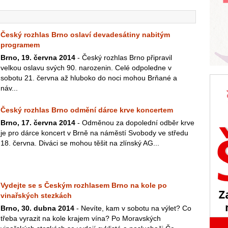
Český rozhlas Brno oslaví devadesátiny nabitým
programem
Brno, 19. června 2014
- Český rozhlas Brno připravil
velkou oslavu svých 90. narozenin. Celé odpoledne v
sobotu 21. června až hluboko do noci mohou Brňané a
náv...
Český rozhlas Brno odmění dárce krve koncertem
Brno, 17. června 2014
- Odměnou za dopolední odběr krve
je pro dárce koncert v Brně na náměstí Svobody ve středu
18. června. Diváci se mohou těšit na zlínský AG...
Vydejte se s Českým rozhlasem Brno na kole po
vinařských stezkách
Brno, 30. dubna 2014
- Nevíte, kam v sobotu na výlet? Co
třeba vyrazit na kole krajem vína? Po Moravských