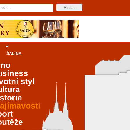
ŠALINA
rno
usiness
votní styl
ltura
storie
ajímavosti
port
outěže