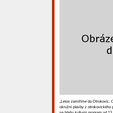
„Letos zamíříme do Otrokovic. 
okružní plavby z otrokovického p
na břehu kulturní program od 13