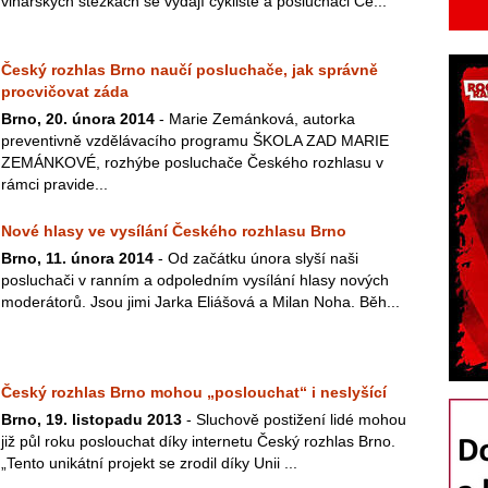
vinařských stezkách se vydají cyklisté a posluchači Če...
Český rozhlas Brno naučí posluchače, jak správně
procvičovat záda
Brno, 20. února 2014
- Marie Zemánková, autorka
preventivně vzdělávacího programu ŠKOLA ZAD MARIE
ZEMÁNKOVÉ, rozhýbe posluchače Českého rozhlasu v
rámci pravide...
Nové hlasy ve vysílání Českého rozhlasu Brno
Brno, 11. února 2014
- Od začátku února slyší naši
posluchači v ranním a odpoledním vysílání hlasy nových
moderátorů. Jsou jimi Jarka Eliášová a Milan Noha. Běh...
Český rozhlas Brno mohou „poslouchat“ i neslyšící
Brno, 19. listopadu 2013
- Sluchově postižení lidé mohou
již půl roku poslouchat díky internetu Český rozhlas Brno.
„Tento unikátní projekt se zrodil díky Unii ...