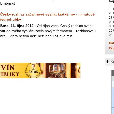
Nej
Brněnskéh...
13.
20.
Český rozhlas začal nově vysílat krátké hry - minutové
27.
jednohubky
03.
Brno, 16. října 2012
- Od října vnesl Český rozhlas svěží
08.
vítr do svého vysílání zcela novým formátem – rozhlasovou
10.
08.
hrou, která netrvá déle než jednu až dvě min...
Dal
Při
K