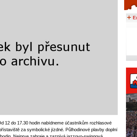
Celý článek...
E
Od 12 do 17.30 hodin nabídneme účastníkům rozhlasové
řístaviště za symbolické jízdné. Půlhodinové plavby doplní
 hodin. Nejprve zahraje a zazpívá jazzovo-swingová