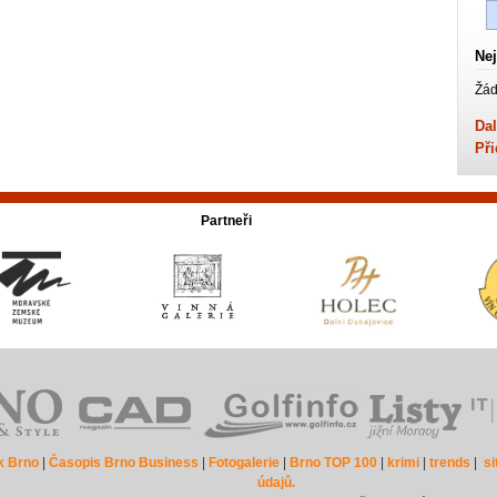
Nej
Žád
Dal
Při
Partneři
k Brno
|
Časopis Brno Business
|
Fotogalerie
|
Brno TOP 100
|
krimi
|
trends
|
s
údajů.