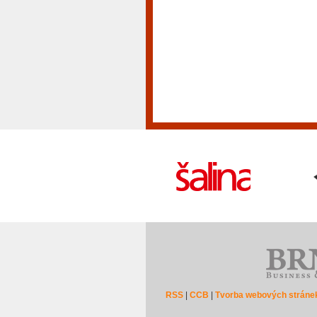
RSS
|
CCB
|
Tvorba webových stráne