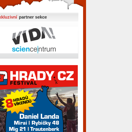
xkluzivní
partner sekce