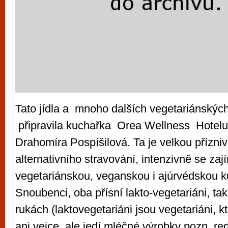
Tato jídla a mnoho dalších vegetariánských
připravila kuchařka Orea Wellness Hotel
Drahomíra Pospíšilová. Ta je velkou přízni
alternativního stravování, intenzivně se zaj
vegetariánskou, veganskou i ajúrvédskou k
Snoubenci, oba přísní lakto-vegetariáni, tak
rukách (laktovegetariáni jsou vegetariáni, k
ani vejce, ale jedí mléčné výrobky pozn. red