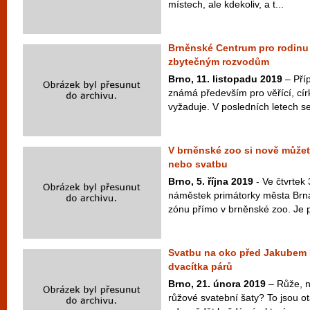
místech, ale kdekoliv, a t...
Brněnské Centrum pro rodinu 
zbytečným rozvodům
Brno, 11. listopadu 2019
– Příp
známá především pro věřící, cír
vyžaduje. V posledních letech se
V brněnské zoo si nově může
nebo svatbu
Brno, 5. října 2019
- Ve čtvrtek 
náměstek primátorky města Brna
zónu přímo v brněnské zoo. Je p
Svatbu na oko před Jakubem 
dvacítka párů
Brno, 21. února 2019
– Růže, n
růžové svatební šaty? To jsou ot