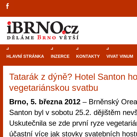
HLAVNÍ STRÁNKA
INZERCE
KONTAKTY
VIVAT VINUM
Tatarák z dýně? Hotel Santon ho
Průvodce
kasi
vegetariánskou svatbu
Brně: Od rulet
automaty
Brno, 5. března 2012
– Brněnský Orea
Brno je měs
Santon byl v sobotu 25.2. dějištěm nevš
zajímavé p
Uskutečnila se zde první ryze vegetari
restaurace, div
účastní více jak stovky svatebních hostů
Mimo jiné je ale také místem, kde si můžet