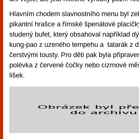
Hlavním chodem slavnostního menu byl zel
pikantní hrašce a římské špenátové placičky.
studený bufet, který obsahoval například d
kung-pao z uzeného tempehu a tatarák z d
čerstvými tousty. Pro děti pak byla připrav
polévka z červené čočky nebo cizrnové m
lišek.