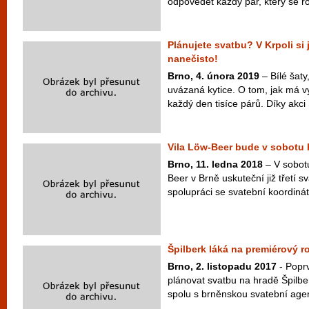
odpovědět každý pár, který se ro
Plánujete svatbu? V Krpoli si
nanečisto!
Brno, 4. února 2019
– Bílé šaty
uvázaná kytice. O tom, jak má vy
každý den tisíce párů. Díky akci 
Vila Löw-Beer bude v sobotu h
Brno, 11. ledna 2018
– V sobotu
Beer v Brně uskuteční již třetí 
spolupráci se svatební koordinát
Špilberk láká na premiérový r
Brno, 2. listopadu 2017
- Popr
plánovat svatbu na hradě Špil
spolu s brněnskou svatební agen