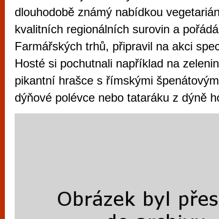
vyzkoušet různé kasinové hry. V neustál
dlouhodobě známý nabídkou vegetariáns
metropoli naleznete širokou nabídku her o
kvalitních regionálních surovin a pořád
po moderní automaty jak pro pravidelné n
Farmářských trhů, připravil na akci spe
příležitostné hráče. V...
Hosté si pochutnali například na zelen
pikantní hrašce s římskými špenátovými
dýňové polévce nebo tataráku z dýně h