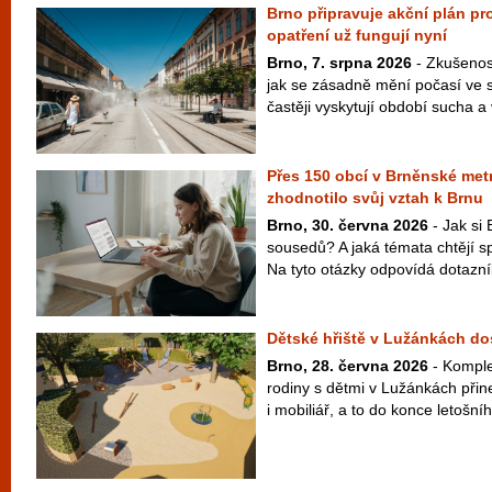
Brno připravuje akční plán pro
opatření už fungují nyní
Brno, 7. srpna 2026
- Zkušenost
jak se zásadně mění počasí ve s
častěji vyskytují období sucha a v
Přes 150 obcí v Brněnské metr
zhodnotilo svůj vztah k Brnu
Brno, 30. června 2026
- Jak si 
sousedů? A jaká témata chtějí s
Na tyto otázky odpovídá dotazní
Dětské hřiště v Lužánkách d
Brno, 28. června 2026
- Komple
rodiny s dětmi v Lužánkách přin
i mobiliář, a to do konce letošní