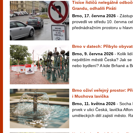
Tisíce řidičů nelegálně odboč
Grandu, odhalili Piráti
Brno, 17. června 2026
- Zástupc
provedli ve středu 10. června ce
přednádražním prostoru u hlavní
Brno v datech: Přibylo obyvate
Brno, 9. června 2026
- Kolik li
největším městě Česka? Jak se 
nebo bydlení? A kde Brňané a Br
Brno oživí veřejný prostor: P
i Muchova lavička
Brno, 11. května 2026
- Socha 
prvek v ulici Česká, lavička Alf
uměleckých děl zajistí město. Ra