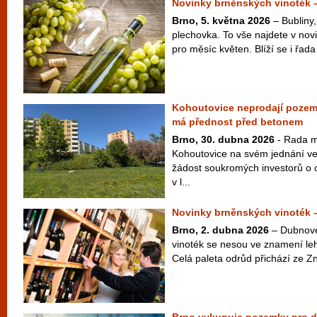
Novinky brněnských vinoték 
Brno, 5. května 2026
– Bubliny,
plechovka. To vše najdete v nov
pro měsíc květen. Blíží se i řada
Kohoutovice neprodají pozem
má přednost před betonem
Brno, 30. dubna 2026
- Rada m
Kohoutovice na svém jednání ve
žádost soukromých investorů o
v l...
Novinky brněnských vinoték 
Brno, 2. dubna 2026
– Dubnové
vinoték se nesou ve znamení leh
Celá paleta odrůd přichází ze Zn