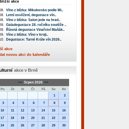
bližší akce
08.
Víno z blízka: Mikulovsko podle Mi..
08.
Letní osvěžení, degustace vín..
08.
Víno z blízka: Salon jede na hrad..
09.
Galadegustace 28. ročníku soutěže ..
09.
Řízená degustace Vinařství Maňák..
09.
Víno z blízka: Víno v kroji..
10.
Degustace: Turné Krále vín 2026..
ší akce
dat novou akci do kalendáře
ulturní
akce v Brně
<<
Srpen 2026
>>
Po
Út
St
Čt
Pá
So
Ne
1
2
3
4
5
6
7
8
9
10
11
12
13
14
15
16
17
18
19
20
21
22
23
24
25
26
27
28
29
30