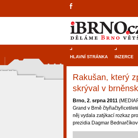
HLAVNÍ STRÁNKA
INZERCE
Rakušan, který zp
skrýval v brněns
Brno, 2. srpna 2011
(MEDIAFAX
Grand v Brně čtyřiačtyřiceti
něj vydala zatýkací rozkaz pr
prezidia Dagmar Bednarčíkov
návštěvníky, tak pro příležitostné h