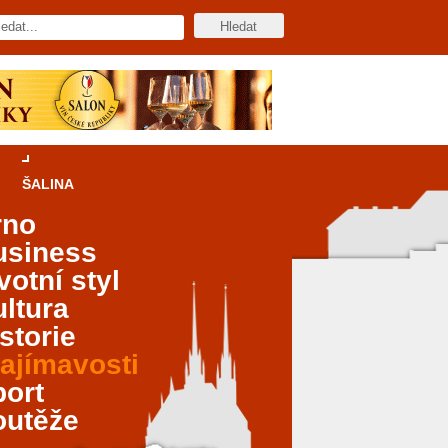
ŠALINA
rno
usiness
votní styl
ltura
storie
ajímavosti
port
outěže