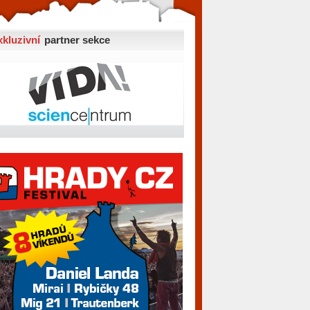
xkluzivní
partner sekce