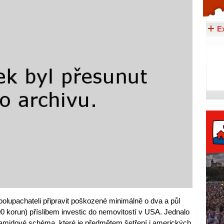
Celý článek...
E
polupachateli připravit poškozené minimálně o dva a půl
00 korun) příslibem investic do nemovitostí v USA. Jednalo
amidové schéma, které je předmětem šetření i amerických