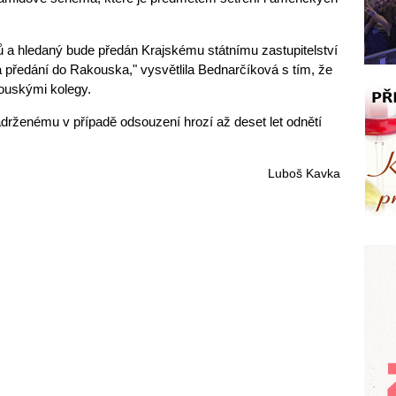
 a hledaný bude předán Krajskému státnímu zastupitelství
í a předání do Rakouska," vysvětlila Bednarčíková s tím, že
kouskými kolegy.
drženému v případě odsouzení hrozí až deset let odnětí
Luboš Kavka