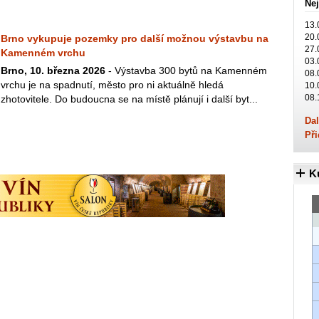
Nej
13.
20.
Brno vykupuje pozemky pro další možnou výstavbu na
27.
Kamenném vrchu
03.
Brno, 10. března 2026
- Výstavba 300 bytů na Kamenném
08.
vrchu je na spadnutí, město pro ni aktuálně hledá
10.
08.
zhotovitele. Do budoucna se na místě plánují i další byt...
Dal
Při
K