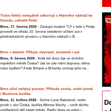
Tisíce řidičů nelegálně odbočují u Hlavního nádraží ke
Grandu, odhalili Piráti
Brno, 17. června 2026
- Zástupci koalice TU! v čele s Piráty
provedli ve středu 10. června celodenní sčítání aut v
přednádražním prostoru u hlavního nádraží v B...
Brno v datech: Přibylo obyvatel, studentů i aut
Brno, 9. června 2026
- Kolik lidí dnes žije ve druhém
největším městě Česka? Jak se zde mění doprava, klima
nebo bydlení? A kde Brňané a Brňanky vnímají jeho ne...
Brno oživí veřejný prostor: Přibude socha, vodní prvek
i Muchova lavička
Brno, 11. května 2026
- Socha Lucie Bakešové, vodní
prvek v ulici Česká, lavička Alfonse Muchy – vznik těchto
uměleckých děl zajistí město. Radní dnes na svém j...