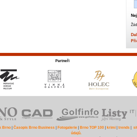
Nej
Žád
Dal
Při
Partneři
k Brno
|
Časopis Brno Business
|
Fotogalerie
|
Brno TOP 100
|
krimi
|
trends
|
s
údajů.