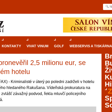
KONTAKTY
VIVAT VINUM
GOLF
WEBSERVIS A TISKÁRNA
B
ronevěřil 2,5 milionu eur, se
B
Průvodce
kasinovými hrami v Brně: Od
Ži
rulety po video automaty
kém hotelu
Ku
Brno je městem známým pro zajímavé památky, skvělé
) - Kriminalisté v úterý po poledni zadrželi v hotelu
Hi
restaurace, divadla a univerzity. Mimo jiné je ale také
letého hledaného Rakušana. Vídeňská prokuratura na
Z
místem, kde si můžete legálně a bezpečně vyzkoušet
o zvlášť závažný podvod, řekla mluvčí policejního
různé kasinové hry. V neustále kvetoucí moravské
S
á.
metropoli naleznete širokou nabídku her od klasické
S
rulety až po moderní automaty jak pro pravidelné
ráče. V...