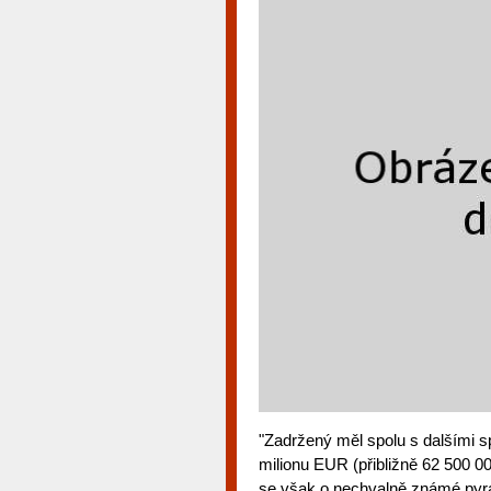
"Zadržený měl spolu s dalšími s
milionu EUR (přibližně 62 500 0
se však o nechvalně známé pyr