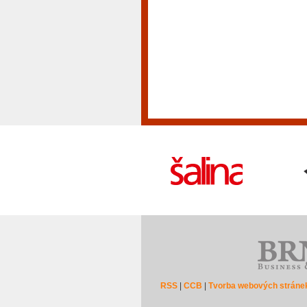
RSS
|
CCB
|
Tvorba webových stráne