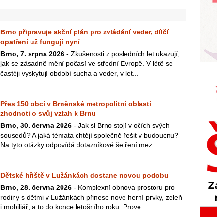
Brno připravuje akční plán pro zvládání veder, dílčí
opatření už fungují nyní
Brno, 7. srpna 2026
- Zkušenosti z posledních let ukazují,
jak se zásadně mění počasí ve střední Evropě. V létě se
častěji vyskytují období sucha a veder, v let...
Přes 150 obcí v Brněnské metropolitní oblasti
zhodnotilo svůj vztah k Brnu
Brno, 30. června 2026
- Jak si Brno stojí v očích svých
sousedů? A jaká témata chtějí společně řešit v budoucnu?
Na tyto otázky odpovídá dotazníkové šetření mez...
Dětské hřiště v Lužánkách dostane novou podobu
Brno, 28. června 2026
- Komplexní obnova prostoru pro
rodiny s dětmi v Lužánkách přinese nové herní prvky, zeleň
i mobiliář, a to do konce letošního roku. Prove...