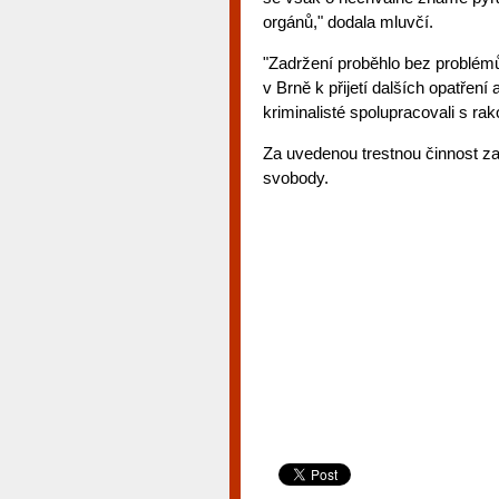
orgánů," dodala mluvčí.
"Zadržení proběhlo bez problémů
v Brně k přijetí dalších opatřen
kriminalisté spolupracovali s ra
Za uvedenou trestnou činnost za
svobody.