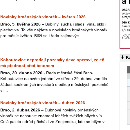
Novinky brněnských vinoték – květen 2026
Brno, 5. května 2026
– Bubliny, suchá i sladší vína, sklo i
plechovka. To vše najdete v novinkách brněnských vinoték
pro měsíc květen. Blíží se i řada zajímavýc...
K
Kohoutovice neprodají pozemky developerovi, zeleň
má přednost před betonem
Brno, 30. dubna 2026
- Rada městské části Brno-
Kohoutovice na svém jednání ve středu 29. dubna zamítla
žádost soukromých investorů o odkup městských pozemků
v l...
Novinky brněnských vinoték – duben 2026
Brno, 2. dubna 2026
– Dubnové novinky brněnských
vinoték se nesou ve znamení lehčích svěžích bílých vín.
Celá paleta odrůd přichází ze Znojemska, kde se bílým v...