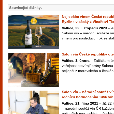
Související články:
Nejlepším vínem České republi
Ryzlink vlašský z Vinařství Ti
Valtice, 22. listopadu 2023
– A
Salonu vín – národní soutěže ví
vínem pro následující rok se stal
Salon vín České republiky ote
Valtice, 3. února
– Začátkem ún
veřejnost otevírají brány Salonu
nejlepší z moravského a českého 
Salon vín – národní soutěž ví
ročníku hodnocením 1456 vín
Valtice, 21. října 2021
– Již 22 l
– národní soutěž vín ČR každo
nejlepších moravských a českých