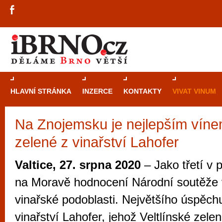
HLAVNÍ STRÁNKA
INZERCE
KONTAKTY
VIVAT VINUM
Na Znojemsku je nejlepším vínem
Průvodce
kasi
zelené z vinařství Lahofer
Brně: Od rulet
automaty
Valtice, 27. srpna 2020
– Jako třetí v 
Brno je měs
na Moravě hodnocení Národní soutěže 
zajímavé p
vinařské podoblasti. Největšího úspěch
restaurace, div
vinařství Lahofer, jehož Veltlínské ze
Mimo jiné je ale také místem, kde si můžet