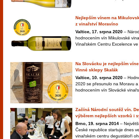
Nejlepším vínem na Mikulovsk
z vinařství Moravíno
Valtice, 17. srpna 2020
– Národ
hodnocením vín Mikulovské vina
Vinařském Centru Excelence ve Va
Na Slovácku je nejlepším vín
Vinné sklepy Skalák
Valtice, 10. srpna 2020
– Hodno
2020 se přesunulo na Moravu a
hodnocením vín Slovácké vinařské
Začíná Národní soutěž vín. 
výběrem nejlepších vzorků i 
Brno, 19. srpna 2014
– Největší
České republice startuje dnes v
vinařském centru degustátoři oho