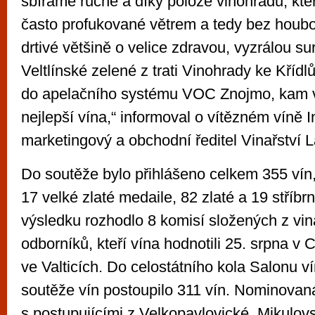
sbíráme ručně a díky poloze vinohradu, kter
často profukované větrem a tedy bez houbo
drtivé většině o velice zdravou, vyzrálou sur
Veltlínské zelené z trati Vinohrady ke Kříd
do apelačního systému VOC Znojmo, kam 
nejlepší vína,“ informoval o vítězném víně 
marketingový a obchodní ředitel Vinařství L
Do soutěže bylo přihlášeno celkem 355 vín,
17 velké zlaté medaile, 82 zlaté a 19 stříbr
výsledku rozhodlo 8 komisí složených z vi
odborníků, kteří vína hodnotili 25. srpna v
ve Valticích. Do celostátního kola Salonu v
soutěže vín postoupilo 311 vín. Nominovan
s postupujícími z Velkopavlovické, Mikulov