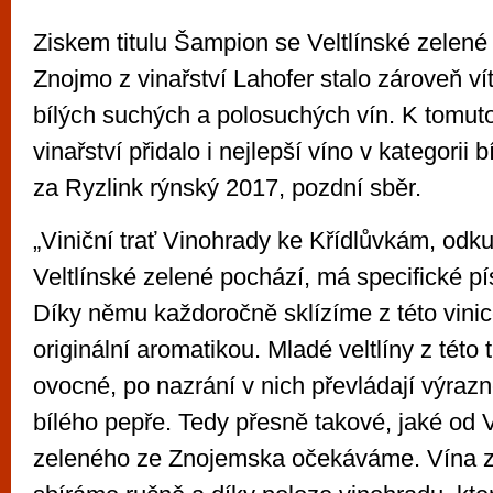
Ziskem titulu Šampion se Veltlínské zelen
Znojmo z vinařství Lahofer stalo zároveň v
bílých suchých a polosuchých vín. K tomut
vinařství přidalo i nejlepší víno v kategorii 
za Ryzlink rýnský 2017, pozdní sběr.
„Viniční trať Vinohrady ke Křídlůvkám, odk
Veltlínské zelené pochází, má specifické pí
Díky němu každoročně sklízíme z této vinic
originální aromatikou. Mladé veltlíny z této 
ovocné, po nazrání v nich převládají výraz
bílého pepře. Tedy přesně takové, jaké od 
zeleného ze Znojemska očekáváme. Vína z 