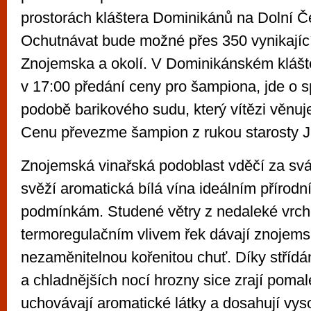
prostorách kláštera Dominikánů na Dolní 
Ochutnávat bude možné přes 350 vynikající
Znojemska a okolí. V Dominikánském klášt
v 17:00 předání ceny pro šampiona, jde o 
podobě barikového sudu, který vítězi věnu
Cenu převezme šampion z rukou starosty J
Znojemská vinařská podoblast vděčí za svá
svěží aromatická bílá vína ideálním přírod
podmínkám. Studené větry z nedaleké vrch
termoregulačním vlivem řek dávají znojem
nezaměnitelnou kořenitou chuť. Díky stříd
a chladnějších nocí hrozny sice zrají pomalej
uchovávají aromatické látky a dosahují vyso