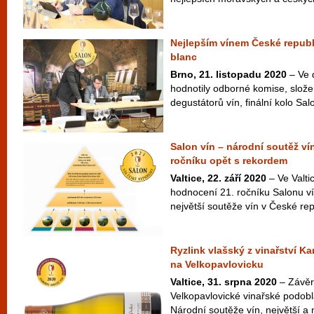
Nejlepším vínem České republi
blanc
Brno, 21. listopadu 2020
– Ve 
hodnotily odborné komise, slože
degustátorů vín, finální kolo Sal
Salon vín – národní soutěž ví
ročníku opět s rekordem
Valtice, 22. září 2020
– Ve Valtic
hodnocení 21. ročníku Salonu ví
největší soutěže vín v České rep
Ryzlink vlašský z vinařství K
na Velkopavlovicku
Valtice, 31. srpna 2020
– Závě
Velkopavlovické vinařské podobla
Národní soutěže vín, největší a n