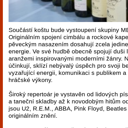
Součástí koštu bude vystoupení skupiny 
Originálním spojení cimbálu a rockové kape
pěveckým nasazením dosahují zcela jedin
energie. Ve své hudbě obecně spojují duši 
aranžemi inspirovanými moderními žánry. N
účinkují, sklízí nebývalý úspěch pro svoji 
vyzařující energii, komunikaci s publikem a
hráčské výkony.
Široký repertoár je vystavěn od lidových pí
a taneční skladby až k novodobým hitům od 
jsou U2, R.E.M., ABBA, Pink Floyd, Beatles 
originálním znění.