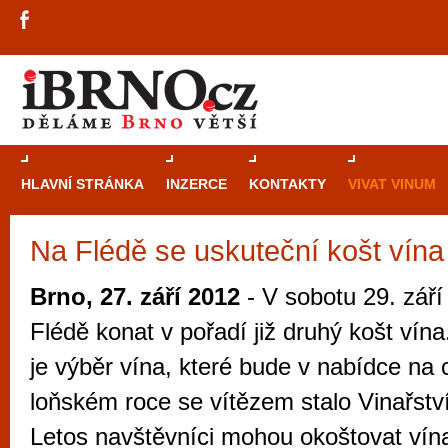
HLAVNÍ STRÁNKA
INZERCE
KONTAKTY
VIVAT VINUM
Na Flédě se uskuteční košt vína
Průvodce
kasi
Brně: Od rulet
Brno, 27. září 2012
- V sobotu 29. září
automaty
Flédě konat v pořadí již druhý košt vína
Brno je měs
je výběr vína, které bude v nabídce na
zajímavé p
loňském roce se vítězem stalo Vinařstv
restaurace, div
Letos navštěvníci mohou okoštovat vína
Mimo jiné je ale také místem, kde si můžet