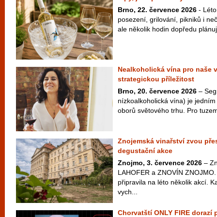
Brno, 22. července 2026
- Léto
posezení, grilování, pikniků i 
ale několik hodin dopředu plánuje
Nealkoholická vína pro naše 
strategickou příležitost
Brno, 20. července 2026
– Seg
nízkoalkoholická vína) je jedním 
oborů světového trhu. Pro tuzem
Znojemská vinařství zvou přes
degustační akce
Znojmo, 3. července 2026
– Zn
LAHOFER a ZNOVÍN ZNOJMO. Ta
připravila na léto několik akcí. 
vych...
Chorvatští ONLY FIRE dorazí 