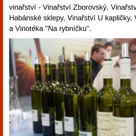
vyzkoušet různé kasinové hry. V neustál
vinařství - Vinařství Zborovský, Vinařst
metropoli naleznete širokou nabídku her o
Habánské sklepy, Vinařství U kapličky, 
po moderní automaty jak pro pravidelné n
a Vinotéka "Na rybníčku".
příležitostné hráče. V...