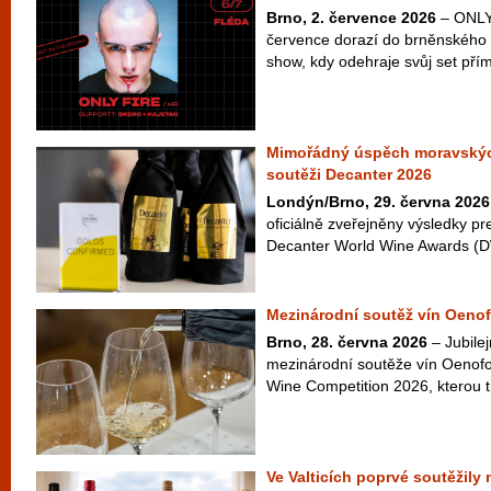
Brno, 2. července 2026
– ONLY 
července dorazí do brněnského 
show, kdy odehraje svůj set přím
Mimořádný úspěch moravskýc
soutěži Decanter 2026
Londýn/Brno, 29. června 2026
oficiálně zveřejněny výsledky pr
Decanter World Wine Awards (D
Mezinárodní soutěž vín Oenof
Brno, 28. června 2026
– Jubilej
mezinárodní soutěže vín Oenofo
Wine Competition 2026, kterou t
Ve Valticích poprvé soutěžily