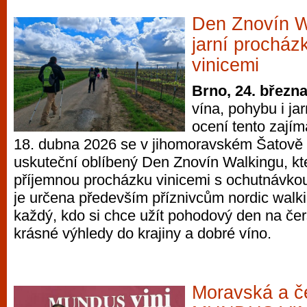
Den Znovín W
jarní procház
vinicemi
Brno, 24. březn
vína, pohybu i ja
ocení tento zajím
18. dubna 2026 se v jihomoravském Šatově
uskuteční oblíbený Den Znovín Walkingu, kt
příjemnou procházku vinicemi s ochutnávkou
je určena především příznivcům nordic walkin
každý, kdo si chce užít pohodový den na če
krásné výhledy do krajiny a dobré víno.
Moravská a če