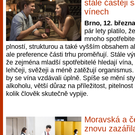
stále častěji 
vínech
Brno, 12. březn
pár lety platilo, ž
mnoho spotřebite
plností, strukturou a také vyšším obsahem a
ale preference části trhu proměňují. Stále vý
že zejména mladší spotřebitelé hledají vína,
lehčeji, svěžeji a méně zatěžují organismus
by se vína vzdávali úplně. Spíše se mění s
alkoholu, větší důraz na příležitost, pitelnost
kolik člověk skutečně vypije.
Moravská a č
znovu zazářil