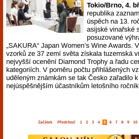
Tokio/Brno, 4. b
republika zazna
úspěch na 13. roč
asijské vinařské 
posuzované výhr
„SAKURA“ Japan Women’s Wine Awards. V 
vzorků ze 37 zemí světa získala tuzemská ví
nejvyšší ocenění Diamond Trophy a řadu cen
kategoriích. V poměru počtu přihlášených v
uděleným známkám se tak Česko zařadilo k
nejúspěšnějším účastníkům letošního ročník
Začátek
Předchozí
1
2
3
4
5
6
7
8
9
10