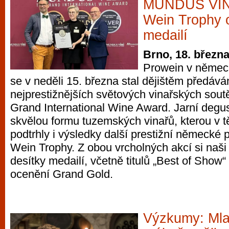
MUNDUS VINI 
Wein Trophy 
medailí
Brno, 18. březn
Prowein v němec
se v neděli 15. března stal dějištěm předává
nejprestižnějších světových vinařských so
Grand International Wine Award. Jarní degus
skvělou formu tuzemských vinařů, kterou v
podtrhly i výsledky další prestižní německé p
Wein Trophy. Z obou vrcholných akcí si naši 
desítky medailí, včetně titulů „Best of Show“
ocenění Grand Gold.
Výzkumy: Mla