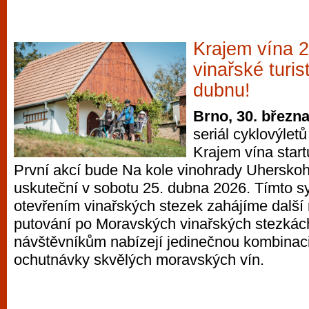
Krajem vína 
vinařské turis
dubnu!
Brno, 30. březn
seriál cyklovýlet
Krajem vína star
První akcí bude Na kole vinohrady Uherskoh
uskuteční v sobotu 25. dubna 2026. Tímto 
otevřením vinařských stezek zahájíme další 
putování po Moravských vinařských stezkách
návštěvníkům nabízejí jedinečnou kombinaci
ochutnávky skvělých moravských vín.