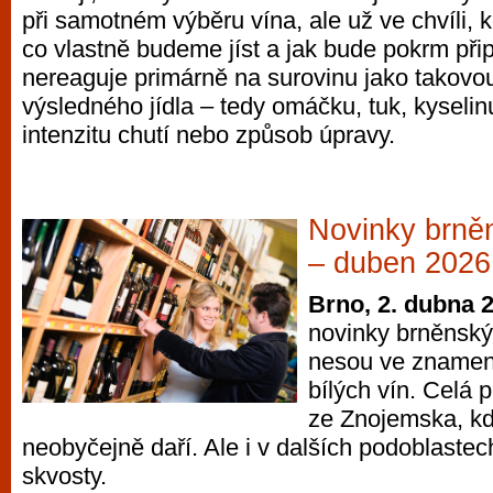
při samotném výběru vína, ale už ve chvíli,
vyzkoušet různé kasinové hry. V neustál
co vlastně budeme jíst a jak bude pokrm přip
metropoli naleznete širokou nabídku her o
nereaguje primárně na surovinu jako takovou
po moderní automaty jak pro pravidelné n
výsledného jídla – tedy omáčku, tuk, kyselin
příležitostné hráče. V...
intenzitu chutí nebo způsob úpravy.
Novinky brně
– duben 2026
Brno, 2. dubna 
novinky brněnský
nesou ve znamení
bílých vín. Celá 
ze Znojemska, kd
neobyčejně daří. Ale i v dalších podoblaste
skvosty.