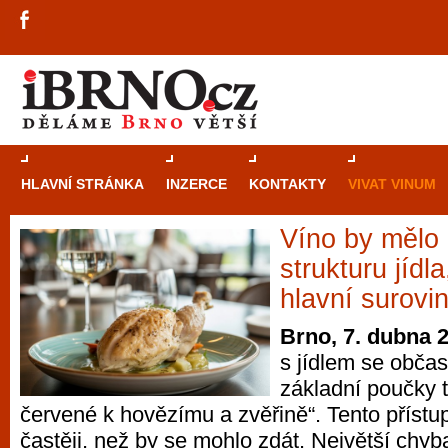
HLAVNÍ STRÁNKA
INZERCE
KONTAKTY
VIVAT VINUM
Víno by mělo
Průvodce
kasi
strukturu jídl
Brně: Od rulet
hlavní surovi
automaty
Brno, 7. dubna 
s jídlem se obča
Brno je měs
základní poučky t
zajímavé p
červené k hovězímu a zvěřině“. Tento přístup
restaurace, div
častěji, než by se mohlo zdát. Největší chyb
Mimo jiné je ale také místem, kde si můžet