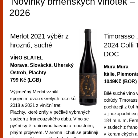
Novinky brněnských vinoték –
2026
Merlot 2021 výběr z
Timorasso „
hroznů, suché
2024 Colli 
DOC
VÍNO BLATEL
Morava, Slovácká, Uherský
Mura Mura
Ostroh, Plachty
Itálie, Piemont
799 Kč (LGB)
1049Kč (BOR)
Výjimečný Merlot vznikl
Bílé suché víno 
spojením dvou skvělých ročníků
odrůdy Timorass
2018 a 2021 z viniční trati
pocházejí z 0,4 h
Plachty, které zrály v pečlivě vybraných
a jihozápadní ex
sudech z francouzského dubu. Víno se
184 m n. m. Fer
pyšní sytě rubínovou barvou a robustním,
v sudech z fran
plným projevem. V aroma i chuti se prolínají
v keramických a