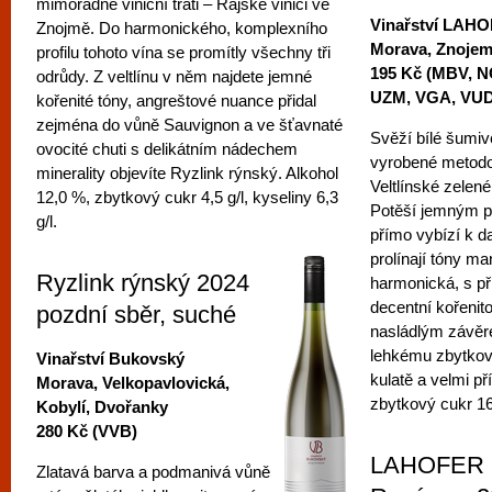
mimořádné viniční trati – Rajské vinici ve
Vinařství LAH
Znojmě. Do harmonického, komplexního
Morava, Znoje
profilu tohoto vína se promítly všechny tři
195 Kč (MBV, N
odrůdy. Z veltlínu v něm najdete jemné
UZM, VGA, VUD
kořenité tóny, angreštové nuance přidal
zejména do vůně Sauvignon a ve šťavnaté
Svěží bílé šumiv
ovocité chuti s delikátním nádechem
vyrobené metodo
minerality objevíte Ryzlink rýnský. Alkohol
Veltlínské zelené
12,0 %, zbytkový cukr 4,5 g/l, kyseliny 6,3
Potěší jemným pe
g/l.
přímo vybízí k d
prolínají tóny ma
Ryzlink rýnský 2024
harmonická, s př
decentní kořenito
pozdní sběr, suché
nasládlým závěre
lehkému zbytkov
Vinařství Bukovský
kulatě a velmi př
Morava, Velkopavlovická,
zbytkový cukr 16,
Kobylí, Dvořanky
280 Kč (VVB)
LAHOFER 
Zlatavá barva a podmanivá vůně