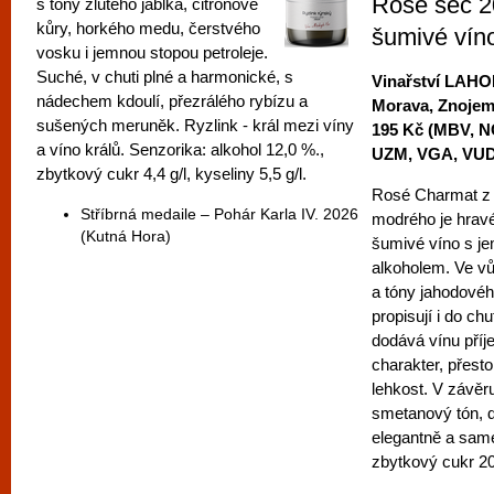
Rosé sec 
s tóny žlutého jablka, citronové
kůry, horkého medu, čerstvého
šumivé vín
vosku i jemnou stopou petroleje.
Suché, v chuti plné a harmonické, s
Vinařství LAH
nádechem kdoulí, přezrálého rybízu a
Morava, Znoje
sušených meruněk. Ryzlink - král mezi víny
195 Kč (MBV, N
a víno králů. Senzorika: alkohol 12,0 %.,
UZM, VGA, VUD
zbytkový cukr 4,4 g/l, kyseliny 5,5 g/l.
Rosé Charmat z
Stříbrná medaile – Pohár Karla IV. 2026
modrého je hravé
(Kutná Hora)
šumivé víno s j
alkoholem. Ve vů
a tóny jahodovéh
propisují i do ch
dodává vínu příj
charakter, přest
lehkost. V závěr
smetanový tón, 
elegantně a same
zbytkový cukr 20,