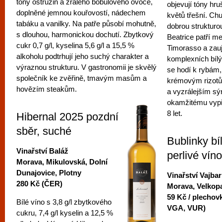
tóny ostružin a zralého bobulového ovoce,
objevují tóny hr
doplněné jemnou kouřovostí, nádechem
květů třešní. Chu
tabáku a vanilky. Na patře působí mohutně,
dobrou struktur
s dlouhou, harmonickou dochutí. Zbytkový
Beatrice patří m
cukr 0,7 g/l, kyselina 5,6 g/l a 15,5 %
Timorasso a zau
alkoholu podtrhují jeho suchý charakter a
komplexních bílý
výraznou strukturu. V gastronomii je skvělý
se hodí k rybám
společník ke zvěřině, tmavým masům a
krémovým rizotů
hovězím steakům.
a vyzrálejším s
okamžitému vypití
8 let.
Hibernal 2025 pozdní
sběr, suché
Bublinky bí
Vinařství Baláž
perlivé vín
Morava, Mikulovská, Dolní
Dunajovice, Plotny
Vinařství Vajbar
280 Kč (ČER)
Morava, Velkop
59 Kč / plechov
Bílé víno s 3,8 g/l zbytkového
VGA, VUR)
cukru, 7,4 g/l kyselin a 12,5 %