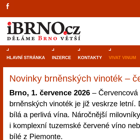
HLAVNÍ STRÁNKA
INZERCE
KONTAKTY
VIVAT VINUM
Novinky brněnských vinoték – č
Průvodce
kasi
Brně: Od rulet
Brno, 1. července 2026
– Červencová
automaty
brněnských vinoték je již veskrze letní.
Brno je měs
bílá a perlivá vína. Náročnější milovník
zajímavé p
i komplexní tuzemské červené víno nebo
restaurace, div
bílé z Piemonte.
Mimo jiné je ale také místem, kde si můžet