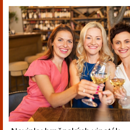
vyzkoušet různé kasinové hry. V neustál
metropoli naleznete širokou nabídku her o
po moderní automaty jak pro pravidelné n
příležitostné hráče. V...