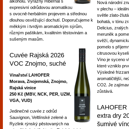
alkoholu. Výrazný Hibernal s
Nová národní zna
expresivní odrůdovou aromatikou
v plechu – ideáln
s ovocně-herbálním projevem a střednou
světle zlato-žlu
dlouhou osvěžující dochutí. Doporučujeme k
bohatá, v tónu z
měkkým i tvrdým aromatickým sýrům,
Delicius, zralýc
různým paštikám, kvalitním těstovinám a
meruněk a pomer
sušeným masům.
svěží, dynamická,
pomelo s příjem
citrusovou kysel
Cuvée Rajská 2026
Víno je syceno 
VOC Znojmo, suché
které vzniklo pr
Výsledné frizzant
Vinařství LAHOFER
aromatičtější, n
Morava, Znojemská, Znojmo,
CO2. Je zajímav
Rajská vinice
zůstává.
250 Kč (MBV, NCK, PER, UZM,
VGA, VUD)
LAHOFER 
Jedinečné cuvée z odrůd
extra dry 2
Sauvignon, Veltlínské zelené a
šumivé vín
Ryzlink rýnský pěstovaných na