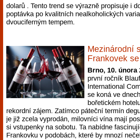
dolarů . Tento trend se výrazně propisuje i 
vyzkoušet různé kasinové hry. V neustál
poptávka po kvalitních nealkoholických varia
metropoli naleznete širokou nabídku her o
dvouciferným tempem.
po moderní automaty jak pro pravidelné n
příležitostné hráče. V...
Mezinárodní 
Frankovek se 
Brno, 10. února
první ročník Blau
International Com
se koná ve dnech 
bořetickém hotelu
rekordní zájem. Zatímco páteční termín degu
je již zcela vyprodán, milovníci vína mají posl
si vstupenky na sobotu. Ta nabídne fascinují
Frankovku v podobách, které by mnozí neček