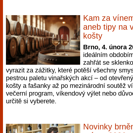
Kam za vínem
aneb tipy na 
košty
Brno, 4. února 
ideálním obdobím
zahřát se sklenk
vyrazit za zážitky, které potěší všechny smys
pestrou paletu vinařských akcí – od otevřen
košty a fašanky až po mezinárodní soutěž ví
večerní program, víkendový výlet nebo důvod 
určitě si vyberete.
Novinky brně