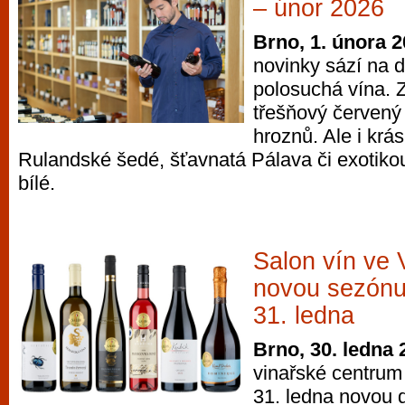
– únor 2026
Brno, 1. února 
novinky sází na 
polosuchá vína. Z
třešňový červený
hroznů. Ale i krás
Rulandské šedé, šťavnatá Pálava či exotiko
bílé.
Salon vín ve V
novou sezónu 
31. ledna
Brno, 30. ledna 
vinařské centrum 
31. ledna novou 