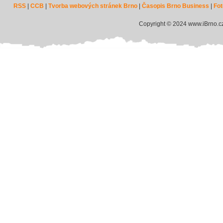
RSS
|
CCB
|
Tvorba webových stránek Brno
|
Časopis Brno Business
|
Fot
Copyright © 2024 www.iBrno.c