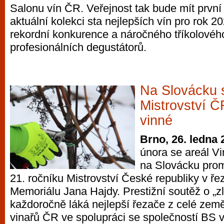
Salonu vín ČR. Veřejnost tak bude mít první 
aktuální kolekci sta nejlepších vín pro rok 20
rekordní konkurence a náročného tříkolové
profesionálních degustátorů.
Na Slovácku 
Mistrovství Č
vinné
Brno, 26. ledna 
února se areál V
na Slovácku prom
21. ročníku Mistrovství České republiky v ře
Memoriálu Jana Hajdy. Prestižní soutěž o „zl
každoročně láká nejlepší řezače z celé zem
vinařů ČR ve spolupráci se společností BS v