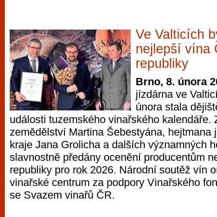
Ve Valticích 
nejlepší vína
republiky
Brno, 8. února 
jízdárna ve Valtic
února stala ději
události tuzemského vinařského kalendáře. Z
zemědělství Martina Šebestyána, hejtmana 
kraje Jana Grolicha a dalších významných h
slavnostně předány ocenění producentům ne
republiky pro rok 2026. Národní soutěž vín 
vinařské centrum za podpory Vinařského fon
se Svazem vinařů ČR.