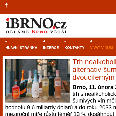
HLAVNÍ STRÁNKA
INZERCE
KONTAKTY
VIVAT VINUM
Trh nealkohol
Průvodce
kasi
alternativ šum
Brně: Od rulet
dvouciferný
automaty
Brno, 11. února
trh s nealkoholic
Brno je měs
šumivých vín měl
zajímavé p
hodnotu 9,6 miliardy dolarů a do roku 2033 
restaurace, div
meziroční míře růstu téměř 13 % dosáhnout 
Mimo jiné je ale také místem, kde si můžet