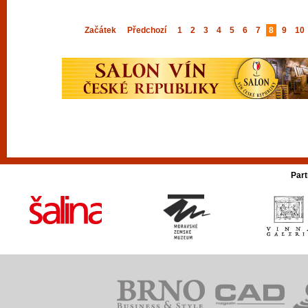
Začátek
Předchozí
1
2
3
4
5
6
7
8
9
10
Part