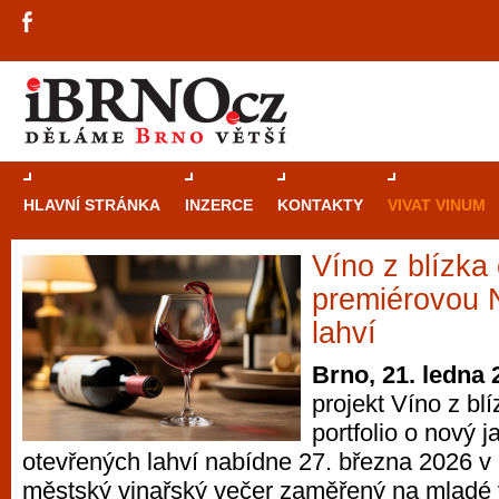
HLAVNÍ STRÁNKA
INZERCE
KONTAKTY
VIVAT VINUM
Víno z blízka
Průvodce
kasi
premiérovou 
Brně: Od rulet
lahví
automaty
Brno, 21. ledna 
projekt Víno z blí
Brno je měs
portfolio o nový j
zajímavé p
otevřených lahví nabídne 27. března 2026 v
restaurace, div
městský vinařský večer zaměřený na mladé v
Mimo jiné je ale také místem, kde si můžet