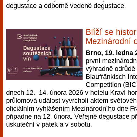
degustace a odborně vedené degustace.
vyzkoušet různé kasinové hry. V neustál
metropoli naleznete širokou nabídku her o
po moderní automaty jak pro pravidelné n
příležitostné hráče. V...
Blíží se histo
Mezinárodní 
Brno, 19. ledna 
první mezinárodn
výhradně odrůdě
Blaufränkisch Int
Competition (BIC)
dnech 12.–14. února 2026 v hotelu Kraví hor
průlomová událost vyvrcholí aktem světové
oficiálním vyhlášením Mezinárodního dne Fr
připadne na 12. února. Veřejné degustace př
uskuteční v pátek a v sobotu.