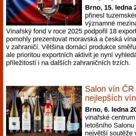
Brno, 15. ledna 
přinesl tuzemské
významné meziná
Vinařský fond v roce 2025 podpořil 18 export
pomohly prezentovat moravská a česká vína 
v zahraničí. Většina domácí produkce směřu
ale prioritou exportních aktivit je nyní vyhl
příležitostí i na dalších zahraničních trzích.
Salon vín ČR 
nejlepších ví
Brno, 6. ledna 2
vinařské centrum 
letošního Salonu 
největší soutěže 