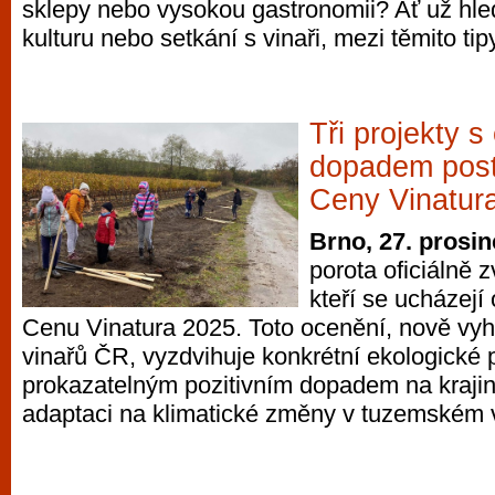
sklepy nebo vysokou gastronomii? Ať už hle
kulturu nebo setkání s vinaři, mezi těmito tipy
Tři projekty 
dopadem postu
Ceny Vinatur
Brno, 27. prosi
porota oficiálně zvo
kteří se ucházejí 
Cenu Vinatura 2025. Toto ocenění, nově v
vinařů ČR, vyzdvihuje konkrétní ekologické 
prokazatelným pozitivním dopadem na krajinu
adaptaci na klimatické změny v tuzemském v