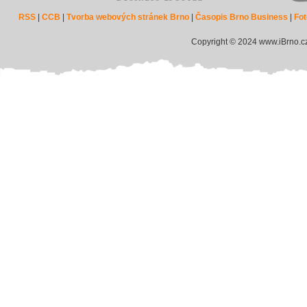
RSS
|
CCB
|
Tvorba webových stránek Brno
|
Časopis Brno Business
|
Fot
Copyright © 2024 www.iBrno.c