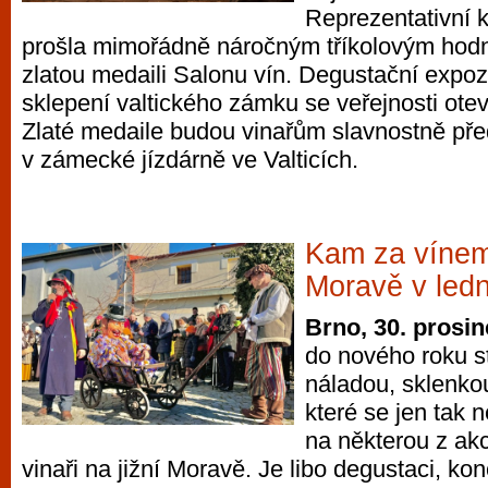
Reprezentativní k
prošla mimořádně náročným tříkolovým hod
zlatou medaili Salonu vín. Degustační expoz
sklepení valtického zámku se veřejnosti otev
Zlaté medaile budou vinařům slavnostně př
v zámecké jízdárně ve Valticích.
Kam za vínem 
Moravě v led
Brno, 30. prosi
do nového roku s
náladou, sklenkou
které se jen tak
na některou z akc
vinaři na jižní Moravě. Je libo degustaci, kon