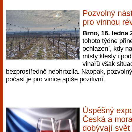
Pozvolný nás
pro vinnou ré
Brno, 16. ledna 
tohoto týdne přin
ochlazení, kdy n
místy klesly i po
vinařů však situa
bezprostředně neohrozila. Naopak, pozvoln
počasí je pro vinice spíše pozitivní.
Úspěšný expor
Česká a mora
dobývají svět