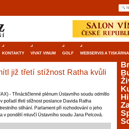
KONTAKTY
VIVAT VINUM
GOLF
WEBSERVIS A TISKÁRNA
B
l již třetí stížnost Ratha kvůli
B
Průvodce
kasinovými hrami v Brně: Od
Ži
rulety po video automaty
Ku
Brno je městem známým pro zajímavé památky, skvělé
X) - Třináctičlenné plénum Ústavního soudu odmítlo
Hi
restaurace, divadla a univerzity. Mimo jiné je ale také
 pořadí třetí stížnost poslance Davida Ratha
Za
místem, kde si můžete legálně a bezpečně vyzkoušet
trestního stíhání. Parlament při rozhodování o jeho
různé kasinové hry. V neustále kvetoucí moravské
S
kla v pondělí mluvčí Ústavního soudu Jana Pelcová.
metropoli naleznete širokou nabídku her od klasické
S
rulety až po moderní automaty jak pro pravidelné
ráče. V...