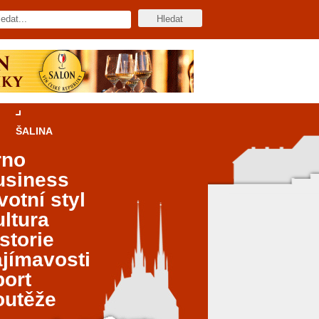
ŠALINA
rno
usiness
votní styl
ltura
storie
jímavosti
port
outěže