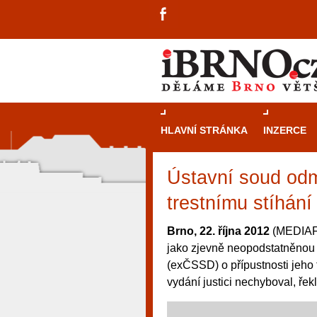
HLAVNÍ STRÁNKA
INZERCE
Ústavní soud odmít
trestnímu stíhání
Brno, 22. října 2012
(MEDIAFA
jako zjevně neopodstatněnou v
(exČSSD) o přípustnosti jeho 
vydání justici nechyboval, ře
návštěvníky, tak pro příležitostné h