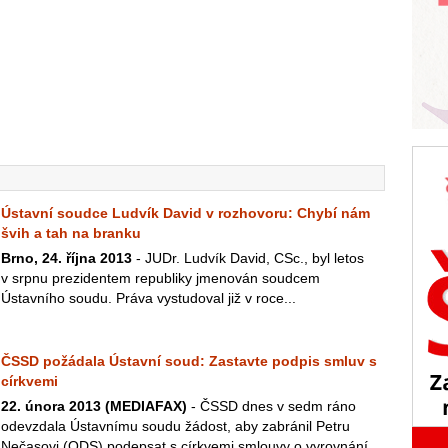
Ústavní soudce Ludvík David v rozhovoru: Chybí nám
švih a tah na branku
Brno, 24. října 2013
- JUDr. Ludvík David, CSc., byl letos
v srpnu prezidentem republiky jmenován soudcem
Ústavního soudu. Práva vystudoval již v roce...
ČSSD požádala Ústavní soud: Zastavte podpis smluv s
církvemi
22. února 2013 (MEDIAFAX)
- ČSSD dnes v sedm ráno
odevzdala Ústavnímu soudu žádost, aby zabránil Petru
Nečasovi (ODS) podepsat s církvemi smlouvy o vyrovnání.