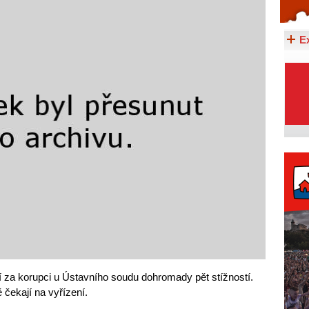
Celý článek...
E
ní za korupci u Ústavního soudu dohromady pět stížností.
ě čekají na vyřízení.