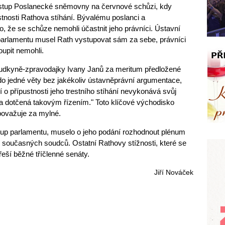
ostup Poslanecké sněmovny na červnové schůzi, kdy
stnosti Rathova stíhání. Bývalému poslanci a
, že se schůze nemohli účastnit jeho právníci. Ústavní
í parlamentu musel Rath vystupovat sám za sebe, právníci
oupit nemohli.
udkyně-zpravodajky Ivany Janů za meritum předložené
 do jedné věty bez jakékoliv ústavněprávní argumentace,
í o přípustnosti jeho trestního stíhání nevykonává svůj
a dotčená takovým řízením." Toto klíčové východisko
považuje za mylné.
tup parlamentu, muselo o jeho podání rozhodnout plénum
 současných soudců. Ostatní Rathovy stížnosti, které se
řeší běžné tříčlenné senáty.
Jiří Nováček