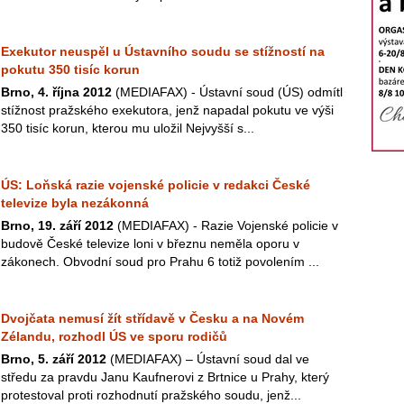
Exekutor neuspěl u Ústavního soudu se stížností na
pokutu 350 tisíc korun
Brno, 4. října 2012
(MEDIAFAX) - Ústavní soud (ÚS) odmítl
stížnost pražského exekutora, jenž napadal pokutu ve výši
350 tisíc korun, kterou mu uložil Nejvyšší s...
ÚS: Loňská razie vojenské policie v redakci České
televize byla nezákonná
Brno, 19. září 2012
(MEDIAFAX) - Razie Vojenské policie v
budově České televize loni v březnu neměla oporu v
zákonech. Obvodní soud pro Prahu 6 totiž povolením ...
Dvojčata nemusí žít střídavě v Česku a na Novém
Zélandu, rozhodl ÚS ve sporu rodičů
Brno, 5. září 2012
(MEDIAFAX) – Ústavní soud dal ve
středu za pravdu Janu Kaufnerovi z Brtnice u Prahy, který
protestoval proti rozhodnutí pražského soudu, jenž...