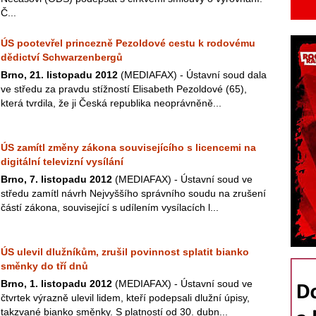
Č...
ÚS pootevřel princezně Pezoldové cestu k rodovému
dědictví Schwarzenbergů
Brno, 21. listopadu 2012
(MEDIAFAX) - Ústavní soud dala
ve středu za pravdu stížností Elisabeth Pezoldové (65),
která tvrdila, že ji Česká republika neoprávněně...
ÚS zamítl změny zákona souvisejícího s licencemi na
digitální televizní vysílání
Brno, 7. listopadu 2012
(MEDIAFAX) - Ústavní soud ve
středu zamítl návrh Nejvyššího správního soudu na zrušení
částí zákona, související s udílením vysílacích l...
ÚS ulevil dlužníkům, zrušil povinnost splatit bianko
směnky do tří dnů
Brno, 1. listopadu 2012
(MEDIAFAX) - Ústavní soud ve
čtvrtek výrazně ulevil lidem, kteří podepsali dlužní úpisy,
takzvané bianko směnky. S platností od 30. dubn...