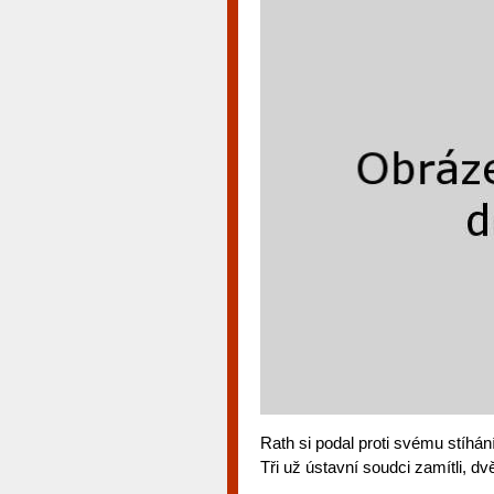
Rath si podal proti svému stíhá
Tři už ústavní soudci zamítli, dv