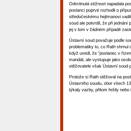
Odmítnutá stížnost napadala p
poslanci poprvé rozhodli o přípu
středočeskému hejtmanovi vadilo
soud ale potvrdil, že při jednán
jej v tom v žádném případě zast
Ústavní soud považuje podle so
problematiky to, co Rath shrnul
když uvedl, že "poslanec v řízen
mandát, ale vystupuje jako osob
stěžovatele však Ústavní soud 
Protože si Rath stěžoval na pos
Ústavního soudu, sbor všech 13
týkaly vazby, přitom řešily nebo 