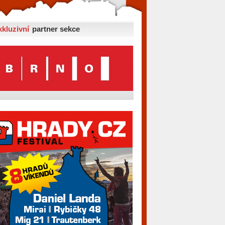
xkluzivní
partner sekce