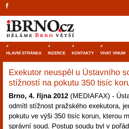
HLAVNÍ STRÁNKA
INZERCE
KONTAKTY
VIVAT VINUM
Exekutor neuspěl u Ústavního s
Průvodce
kasi
stížností na pokutu 350 tisíc kor
Brně: Od rulet
automaty
Brno, 4. října 2012
(MEDIAFAX) - Ústa
Brno je měs
odmítl stížnost pražského exekutora, j
zajímavé p
pokutu ve výši 350 tisíc korun, kterou m
restaurace, div
správní soud. Postup soudu byl v pořád
Mimo jiné je ale také místem, kde si můžet