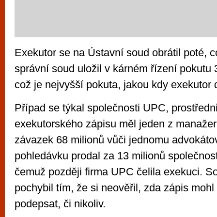
Exekutor se na Ústavní soud obrátil poté, 
správní soud uložil v kárném řízení pokutu 3
což je nejvyšší pokuta, jakou kdy exekutor 
Případ se týkal společnosti UPC, prostředni
exekutorského zápisu měl jeden z manažer
závazek 68 milionů vůči jednomu advokátovi
pohledávku prodal za 13 milionů společnost
čemuž později firma UPC čelila exekuci. S
pochybil tím, že si neověřil, zda zápis moh
podepsat, či nikoliv.