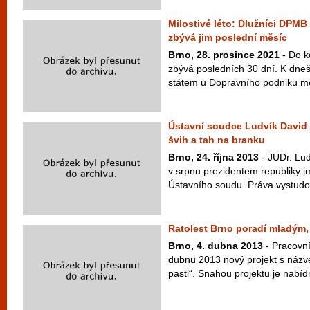
Milostivé léto: Dlužníci DPMB 
zbývá jim poslední měsíc
Brno, 28. prosince 2021
- Do k
zbývá posledních 30 dní. K dne
státem u Dopravního podniku měs
Ústavní soudce Ludvík David
švih a tah na branku
Brno, 24. října 2013
- JUDr. Lud
v srpnu prezidentem republiky
Ústavního soudu. Práva vystudova
Ratolest Brno poradí mladým, 
Brno, 4. dubna 2013
- Pracovníc
dubnu 2013 nový projekt s názv
pasti“. Snahou projektu je nabíd