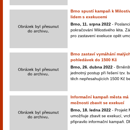
Brno spustí kampaň k Milosti
lidem s exekucemi
Brno, 11. srpna 2022
- Poslanci
pokračování Milostivého léta. Z
pro zastavení exekuce opět umož
Brno zastaví vymáhání malýc
pohledávek do 1500 Kč
Brno, 26. dubna 2022
- Brněnští
jednotný postup při řešení tzv. 
těch nepřesahujících 1500 Kč bez
Informační kampaň města má 
možnosti zbavit se exekucí
Brno, 18. ledna 2022
- Projekt M
umožňuje zbavit se exekucí, vrc
připravilo informační kampaň. Dl