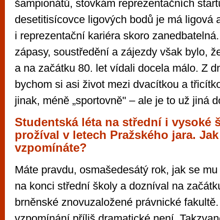
šampionátů, stovkám reprezentačních start
desetitisícovce ligových bodů je má ligová 
i reprezentační kariéra skoro zanedbatelná
zápasy, soustředění a zájezdy však bylo, ž
a na začátku 80. let vídali docela málo. Z 
bychom si asi život mezi dvacítkou a třicítko
jinak, méně „sportovně" – ale je to už jiná 
Studentská léta na střední i vysoké š
prožíval v letech Pražského jara. Ja
vzpomínáte?
Máte pravdu, osmašedesátý rok, jak se mu ř
na konci střední školy a dozníval na začátk
brněnské znovuzaložené právnické fakultě.
vzpomínání příliš dramatické není. Takzvan