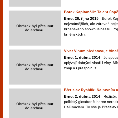
Borek Kapitančik: Talent úspě
Brno, 26. října 2015
- Borek Kap
nejznámějších, ale zároveň nejt
brněnského showbusinessu. Pop
brněnských r...
Vivat Vinum představuje Vina
Brno, 1. dubna 2014
- Je spous
oplývají dobrými vinaři i víny. 
znají a i přespolní z...
Břetislav Rychlík: Na prvním 
Brno, 2. dubna 2014
- Režisér, 
politický glosátor či herec nero
HaDivaclem. To vše je Břetislav 