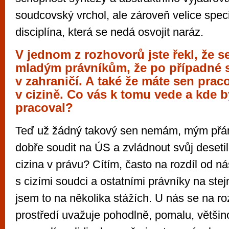
soudcovský vrchol, ale zároveň velice spec
disciplína, která se nedá osvojit naráz.
V jednom z rozhovorů jste řekl, že s
mladým právníkům, že po případné s
v zahraničí. A také že máte sen prac
v cizině. Co vás k tomu vede a kde b
pracoval?
Teď už žádný takový sen nemám, mým přán
dobře soudit na ÚS a zvládnout svůj deseti
cizina v právu? Cítím, často na rozdíl od ná
s cizími soudci a ostatními právníky na ste
jsem to na několika stážích. U nás se na roz
prostředí uvažuje pohodlně, pomalu, většin