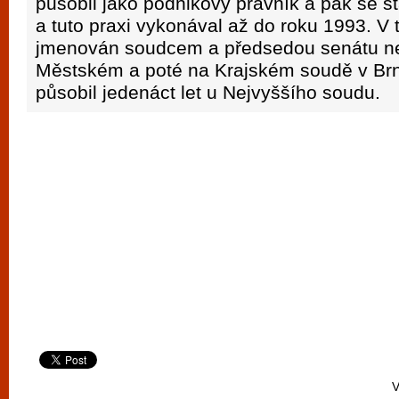
působil jako podnikový právník a pak se s
a tuto praxi vykonával až do roku 1993. V 
jmenován soudcem a předsedou senátu ne
Městském a poté na Krajském soudě v Br
působil jedenáct let u Nejvyššího soudu.
V