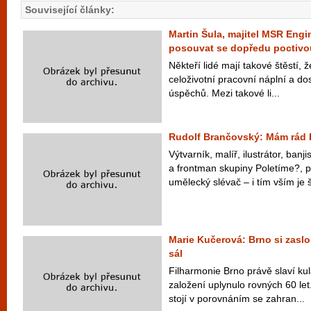
Související články:
Martin Šula, majitel MSR Engine
posouvat se dopředu poctivo
Někteří lidé mají takové štěstí, ž
celoživotní pracovní náplní a do
úspěchů. Mezi takové li...
Rudolf Brančovský: Mám rád 
Výtvarník, malíř, ilustrátor, banjis
a frontman skupiny Poletíme?,
umělecký slévač – i tím vším je š
Marie Kučerová: Brno si zaslo
sál
Filharmonie Brno právě slaví kul
založení uplynulo rovných 60 let
stojí v porovnáním se zahran...