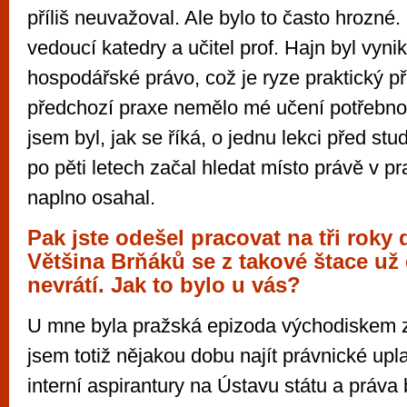
příliš neuvažoval. Ale bylo to často hrozné
vedoucí katedry a učitel prof. Hajn byl vynik
hospodářské právo, což je ryze praktický p
předchozí praxe nemělo mé učení potřebno
jsem byl, jak se říká, o jednu lekci před st
po pěti letech začal hledat místo právě v pr
naplno osahal.
Pak jste odešel pracovat na tři roky 
Většina Brňáků se z takové štace už
nevrátí. Jak to bylo u vás?
U mne byla pražská epizoda východiskem 
jsem totiž nějakou dobu najít právnické up
interní aspirantury na Ústavu státu a práva