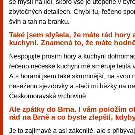
se myslí na lidi, skoro vše je utopené v byro
zbytečných detailech. Chybí tu, řečeno spor
švih a tah na branku.
Také jsem slyšela, že máte rád hory 
kuchyni. Znamená to, že máte hodně
Nespojujte prosím hory a kuchyni dohromady
řečeno nečeské kuchyni mě směruje letitá 
A s horami jsem také skromnější, na svou 
neseženu sjezdovky a stačí mi běžky na n
Českomoravské vrchovině.
Ale zpátky do Brna. I vám položím o
rád na Brně a co byste zlepšil, kdyb
Je to zajímavé a asi zákonité, ale s přibývaj