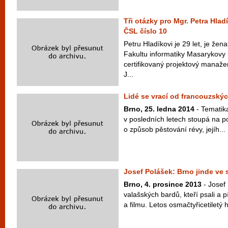
Tři otázky pro Mgr. Petra Hlad
ČSL číslo 10
Petru Hladíkovi je 29 let, je žen
Fakultu informatiky Masarykovy u
certifikovaný projektový manaže
J...
Lidé se vrací od francouzský
Brno, 25. ledna 2014
- Tematika
v posledních letech stoupá na po
o způsob pěstování révy, jejíh...
Josef Polášek: Brno jinde ve 
Brno, 4. prosince 2013
- Josef 
valašských bardů, kteří psali a p
a filmu. Letos osmačtyřicetiletý h