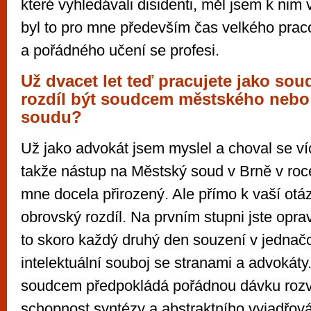
které vyhledávali disidenti, měl jsem k nim 
byl to pro mne především čas velkého pra
a pořádného učení se profesi.
Už dvacet let teď pracujete jako soud
rozdíl být soudcem městského nebo
soudu?
Už jako advokát jsem myslel a choval se ví
takže nástup na Městský soud v Brně v roc
mne docela přirozený. Ale přímo k vaší otáz
obrovský rozdíl. Na prvním stupni jste opravd
to skoro každý druhý den souzení v jednačc
intelektuální souboj se stranami a advokáty
soudcem předpokládá pořádnou dávku rozv
schopnost syntézy a abstraktního vyjadřován