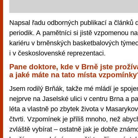
Napsal řadu odborných publikací a článků 
periodik. A pamětníci si jistě vzpomenou na
kariéru v brněnských basketbalových týme
i v československé reprezentaci.
Pane doktore, kde v Brně jste prožív
a jaké máte na tato místa vzpomínky
Jsem rodilý Brňák, takže mé mládí je spoj
nejprve na Jaselské ulici v centru Brna a pa
léta a vlastně po zbytek života v Masarykov
čtvrti. Vzpomínek je příliš mnoho, než aby
zvláště vybírat – ostatně jak je dobře znám