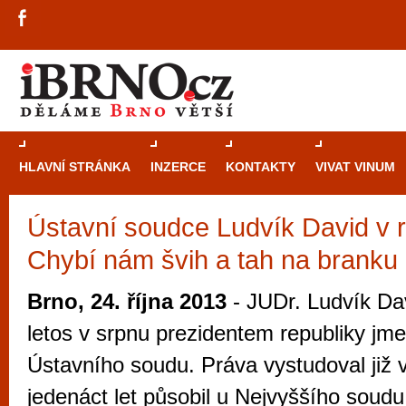
HLAVNÍ STRÁNKA
INZERCE
KONTAKTY
VIVAT VINUM
Ústavní soudce Ludvík David v 
Průvodce
kasi
Chybí nám švih a tah na branku
Brně: Od rulet
automaty
Brno, 24. října 2013
- JUDr. Ludvík Dav
Brno je měs
letos v srpnu prezidentem republiky j
zajímavé p
Ústavního soudu. Práva vystudoval již 
restaurace, div
jedenáct let působil u Nejvyššího soudu
Mimo jiné je ale také místem, kde si můžet