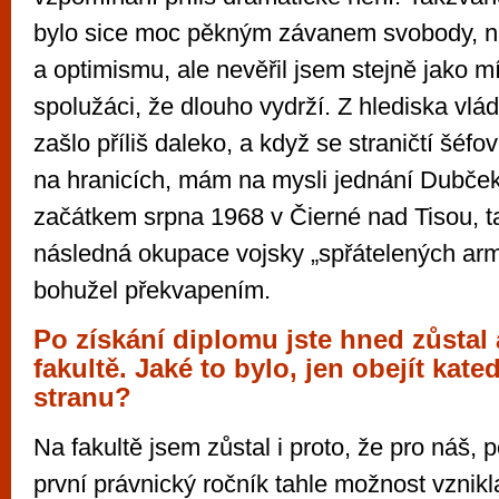
bylo sice moc pěkným závanem svobody, n
a optimismu, ale nevěřil jsem stejně jako mí
spolužáci, že dlouho vydrží. Z hlediska vlá
zašlo příliš daleko, a když se straničtí šéfo
na hranicích, mám na mysli jednání Dubč
začátkem srpna 1968 v Čierné nad Tisou, t
následná okupace vojsky „spřátelených ar
bohužel překvapením.
Po získání diplomu jste hned zůstal
fakultě. Jaké to bylo, jen obejít kat
stranu?
Na fakultě jsem zůstal i proto, že pro náš,
první právnický ročník tahle možnost vznikl