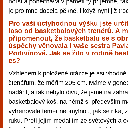
horší a ponechává v paměti ty příjemné, ta
je pro mne docela pěkné, i když nyní již tro
Pro vaši úctyhodnou výšku jste urči
laso od basketbalových trenérů. A 
připomenout, že basketbalu se s ob
úspěchy věnovala i vaše sestra Pavl
Podivínová. Jak se žilo v rodině ba
es?
Vzhledem k položené otázce je asi vhodné 
čtenářům, že měřím 205 cm. Máme v gene
nadání, a tak nebylo divu, že jsme na zahra
basketbalový koš, na němž si především m
vytrénovala téměř neomylnou, jak se říká, z
ruku. Proti jejím medailím ze světových a 