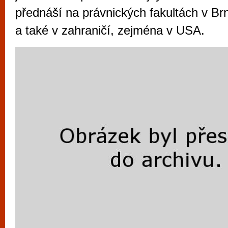
vyzkoušet různé kasinové hry. V neustál
přednáší na právnických fakultách v B
metropoli naleznete širokou nabídku her o
a také v zahraničí, zejména v USA.
po moderní automaty jak pro pravidelné n
příležitostné hráče. V...