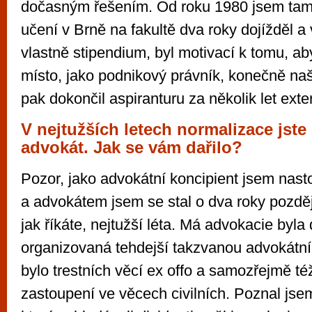
dočasným řešením. Od roku 1980 jsem tam 
učení v Brně na fakultě dva roky dojížděl a v
vlastně stipendium, byl motivací k tomu, ab
místo, jako podnikový právník, konečně na
pak dokončil aspiranturu za několik let exte
V nejtužších letech normalizace jste
advokát. Jak se vám dařilo?
Pozor, jako advokátní koncipient jsem nast
a advokátem jsem se stal o dva roky později
jak říkáte, nejtužší léta. Má advokacie byla
organizovaná tehdejší takzvanou advokátní
bylo trestních věcí ex offo a samozřejmě t
zastoupení ve věcech civilních. Poznal jse