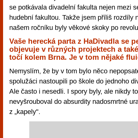
se potkávala divadelní fakulta nejen mezi se
hudební fakultou. Takže jsem příliš rozdíly n
našem ročníku byly věkové skoky po revoluc
Vaše herecká parta z HaDivadla se pe
objevuje v různých projektech a také 
točí kolem Brna. Je v tom nějaké fl
Nemyslím, že by v tom bylo něco nepopsate
spolužáci nastoupili po škole do jednoho div
Ale často i nesedli. I spory byly, ale nikdy t
nevyšrouboval do absurdity nadosmrtné ur
z „kapely".