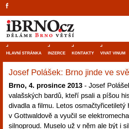
HLAVNÍ STRÁNKA
INZERCE
KONTAKTY
VIVAT VINUM
Josef Polášek: Brno jinde ve sv
Průvodce
kasi
Brně: Od rulet
Brno, 4. prosince 2013
- Josef Polášek
automaty
valašských bardů, kteří psali a píšou hi
Brno je měs
divadla a filmu. Letos osmačtyřicetiletý 
zajímavé p
v Gottwaldově a vyučil se elektromech
restaurace, div
silnoproud. Muselo už v něm ale být i si
Mimo jiné je ale také místem, kde si můžet