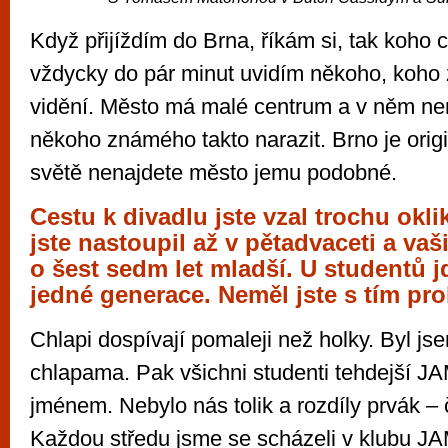
Když přijíždím do Brna, říkám si, tak koho 
vždycky do pár minut uvidím někoho, koho
vidění. Město má malé centrum a v něm ne
někoho známého takto narazit. Brno je origi
světě nenajdete město jemu podobné.
Cestu k divadlu jste vzal trochu ok
jste nastoupil až v pětadvaceti a vaš
o šest sedm let mladší. U studentů j
jedné generace. Neměl jste s tím pr
Chlapi dospívají pomaleji než holky. Byl js
chlapama. Pak všichni studenti tehdejší JA
jménem. Nebylo nás tolik a rozdíly prvák – č
Každou středu jsme se scházeli v klubu J