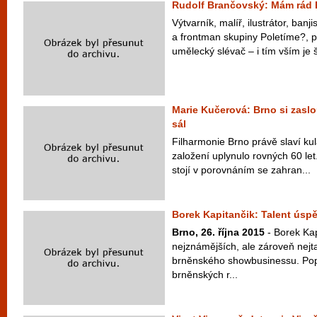
Rudolf Brančovský: Mám rád 
Výtvarník, malíř, ilustrátor, banjis
a frontman skupiny Poletíme?,
umělecký slévač – i tím vším je š
Marie Kučerová: Brno si zaslo
sál
Filharmonie Brno právě slaví kul
založení uplynulo rovných 60 let
stojí v porovnáním se zahran...
Borek Kapitančik: Talent úspě
Brno, 26. října 2015
- Borek Kap
nejznámějších, ale zároveň nejt
brněnského showbusinessu. Pop
brněnských r...