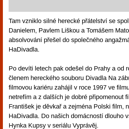
Tam vzniklo silné herecké přátelství se s
Danielem, Pavlem Liškou a Tomášem Maton
absolvování přešel do společného angažm
HaDivadla.
Po devíti letech pak odešel do Prahy a od 
členem hereckého souboru Divadla Na zábr
filmovou kariéru zahájil v roce 1997 ve film
netrefím a z dalších je dobré připomenout fi
František je děvkař a zejména Polski film, n
HaDivadla. Do našich domácností dlouho vst
Hynka Kupsy v seriálu Vyprávěj.