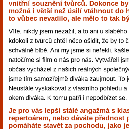
vnitřní souznění tvůrců. Dokonce byc
možná i větší než úsilí vtáhnout do 
to vůbec nevadilo, ale mělo to tak b
Víte, nikdy jsem nezažil, a to ani u slabého 
kdokoli z tvůrců chtěl něco ošidit, že by to č
schválně blbě. Ani my jsme si neřekli, kašl
natočíme si film o nás pro nás. Vytvářeli js
občas vycházel z našich reálných společnýc
jsme tím samozřejmě diváka zaujmout. To j
Neustále vyskakovat z vlastního pohledu a d
okem diváka. K tomu patří i nepodbízet se.
Je pro vás lepší stálé angažmá s kl
repertoárem, nebo dáváte přednost p
pomáháte stavět za pochodu, jako j