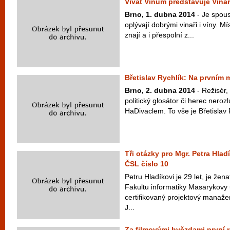
Vivat Vinum představuje Vina
Brno, 1. dubna 2014
- Je spous
oplývají dobrými vinaři i víny. 
znají a i přespolní z...
Břetislav Rychlík: Na prvním 
Brno, 2. dubna 2014
- Režisér, 
politický glosátor či herec nero
HaDivaclem. To vše je Břetislav 
Tři otázky pro Mgr. Petra Hlad
ČSL číslo 10
Petru Hladíkovi je 29 let, je žen
Fakultu informatiky Masarykovy u
certifikovaný projektový manaže
J...
Za filmovými hvězdami první 