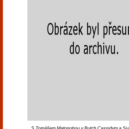
S Tomášem Matonohou v Butch Cassidym a Su