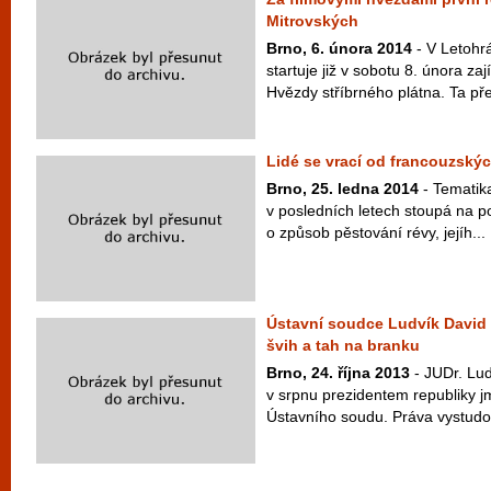
Mitrovských
Brno, 6. února 2014
- V Letohr
startuje již v sobotu 8. února z
Hvězdy stříbrného plátna. Ta před
Lidé se vrací od francouzský
Brno, 25. ledna 2014
- Tematika
v posledních letech stoupá na po
o způsob pěstování révy, jejíh...
Ústavní soudce Ludvík David
švih a tah na branku
Brno, 24. října 2013
- JUDr. Lud
v srpnu prezidentem republiky
Ústavního soudu. Práva vystudova