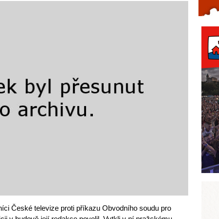
Celý článek...
níci České televize proti příkazu Obvodního soudu pro
icii v budově její redakce povolil. Vytkli v ní pražskému