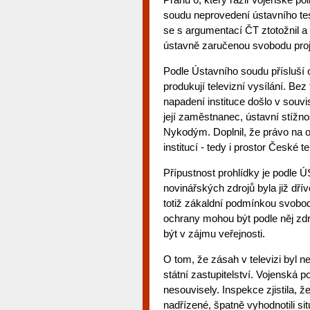
soudu neprovedení ústavního te
se s argumentací ČT ztotožnil a
ústavně zaručenou svobodu pro
Podle Ústavního soudu přísluší
produkují televizní vysílání. Bez
napadení instituce došlo v souvi
její zaměstnanec, ústavní stížno
Nykodým. Doplnil, že právo na o
institucí - tedy i prostor České te
Přípustnost prohlídky je podle 
novinářských zdrojů byla již dř
totiž zákaldní podmínkou svobod
ochrany mohou být podle něj zd
být v zájmu veřejnosti.
O tom, že zásah v televizi byl n
státní zastupitelství. Vojenská po
nesouvisely. Inspekce zjistila, ž
nadřízené, špatně vyhodnotili si