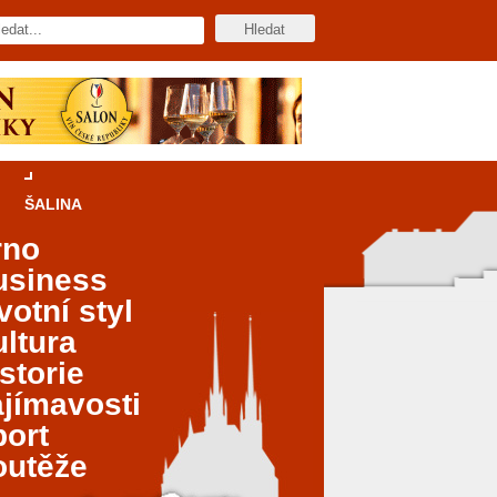
ŠALINA
rno
usiness
votní styl
ltura
storie
jímavosti
port
outěže