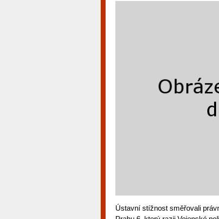
Ústavní stížnost směřovali práv
Prahu 6, který razii Vojenské pol