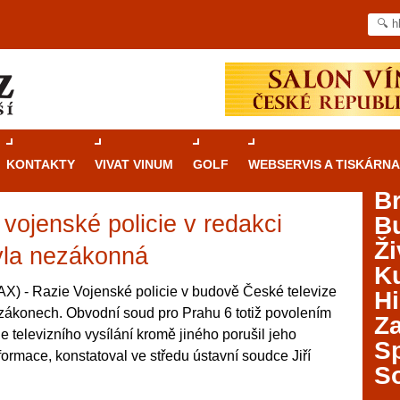
KONTAKTY
VIVAT VINUM
GOLF
WEBSERVIS A TISKÁRNA
B
vojenské policie v redakci
B
Průvodce
kasinovými hrami v Brně: Od
Ži
rulety po video automaty
yla nezákonná
Ku
Brno je městem známým pro zajímavé památky, skvělé
) - Razie Vojenské policie v budově České televize
Hi
restaurace, divadla a univerzity. Mimo jiné je ale také
 zákonech. Obvodní soud pro Prahu 6 totiž povolením
Za
místem, kde si můžete legálně a bezpečně vyzkoušet
e televizního vysílání kromě jiného porušil jeho
různé kasinové hry. V neustále kvetoucí moravské
S
ormace, konstatoval ve středu ústavní soudce Jiří
metropoli naleznete širokou nabídku her od klasické
S
rulety až po moderní automaty jak pro pravidelné
ráče. V...