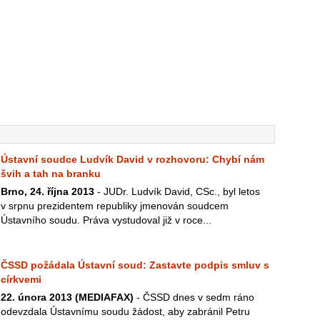
Ústavní soudce Ludvík David v rozhovoru: Chybí nám
švih a tah na branku
Brno, 24. října 2013
- JUDr. Ludvík David, CSc., byl letos
v srpnu prezidentem republiky jmenován soudcem
Ústavního soudu. Práva vystudoval již v roce...
ČSSD požádala Ústavní soud: Zastavte podpis smluv s
církvemi
22. února 2013 (MEDIAFAX)
- ČSSD dnes v sedm ráno
odevzdala Ústavnímu soudu žádost, aby zabránil Petru