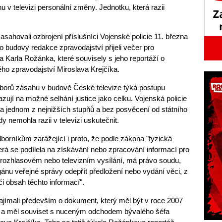
u v televizi personální změny. Jednotku, která razii
asahovali ozbrojení příslušníci Vojenské policie 11. března
 budovy redakce zpravodajství přijeli večer pro
 Karla Rožánka, které souvisely s jeho reportáží o
ho zpravodajství Miroslava Krejčíka.
zborů zásahu v budově České televize týká postupu
azují na možné selhání justice jako celku. Vojenská policie
ně na jednom z nejnižších stupňů a bez posvěcení od státního
y nemohla razii v televizi uskutečnit.
dborníkům zarážející i proto, že podle zákona "fyzická
rá se podílela na získávání nebo zpracování informací pro
 rozhlasovém nebo televizním vysílání, má právo soudu,
ánu veřejné správy odepřít předložení nebo vydání věci, z
či obsah těchto informací".
zajímali především o dokument, který měl být v roce 2007
y a měl souviset s nuceným odchodem bývalého šéfa