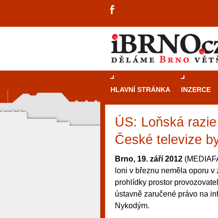
HLAVNÍ STRÁNKA
INZERCE
ÚS: Loňská razie 
České televize b
Brno, 19. září 2012
(MEDIAFAX
loni v březnu neměla oporu v
prohlídky prostor provozovatel
ústavně zaručené právo na inf
Nykodým.
návštěvníky, tak pro příležitostné h