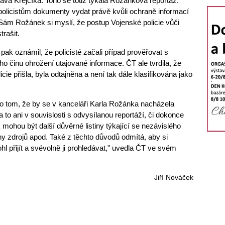
ava Krejčíka. Toho se totiž týkala Rožánkova reportáž.
 policistům dokumenty vydat právě kvůli ochraně informací
Sám Rožánek si myslí, že postup Vojenské policie vůči
rašit.
ak oznámil, že policisté začali případ prověřovat s
o činu ohrožení utajované informace. ČT ale tvrdila, že
licie přišla, byla odtajněna a není tak dále klasifikována jako
o tom, že by se v kanceláři Karla Rožánka nacházela
í, a to ani v souvislosti s odvysílanou reportáží, či dokonce
ak mohou být další důvěrné listiny týkající se nezávislého
ny zdrojů apod. Také z těchto důvodů odmítá, aby si
l přijít a svévolně ji prohledávat," uvedla ČT ve svém
Jiří Nováček