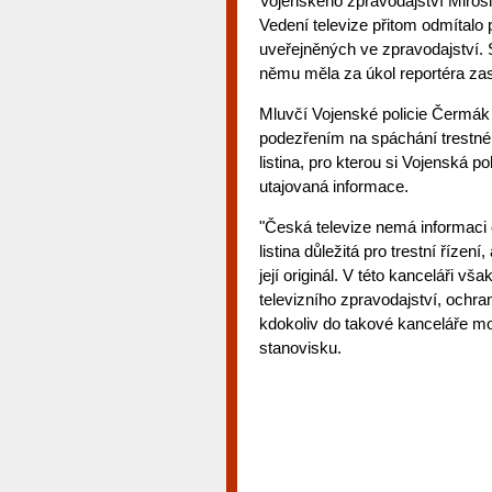
Vojenského zpravodajství Mirosl
Vedení televize přitom odmítalo
uveřejněných ve zpravodajství. 
němu měla za úkol reportéra zast
Mluvčí Vojenské policie Čermák p
podezřením na spáchání trestnéh
listina, pro kterou si Vojenská po
utajovaná informace.
"Česká televize nemá informaci 
listina důležitá pro trestní řízen
její originál. V této kanceláři vš
televizního zpravodajství, ochra
kdokoliv do takové kanceláře moh
stanovisku.