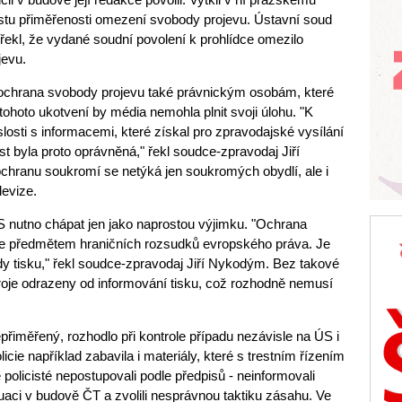
stu přiměřenosti omezení svobody projevu. Ústavní soud
 řekl, že vydané soudní povolení k prohlídce omezilo
jevu.
 ochrana svobody projevu také právnickým osobám, které
 tohoto ukotvení by média nemohla plnit svoji úlohu. "K
slosti s informacemi, které získal pro zpravodajské vysílání
st byla proto oprávněná," řekl soudce-zpravodaj Jiří
chranu soukromí se netýká jen soukromých obydlí, ale i
levize.
ÚS nutno chápat jen jako naprostou výjimku. "Ochrana
íve předmětem hraničních rozsudků evropského práva. Je
y tisku," řekl soudce-zpravodaj Jiří Nykodým. Bez takové
roje odrazeny od informování tisku, což rozhodně nemusí
epřiměřený, rozhodlo při kontrole případu nezávisle na ÚS i
licie například zabavila i materiály, které s trestním řízením
e policisté nepostupovali podle předpisů - neinformovali
tuaci v budově ČT a zvolili nesprávnou taktiku zásahu. Ve