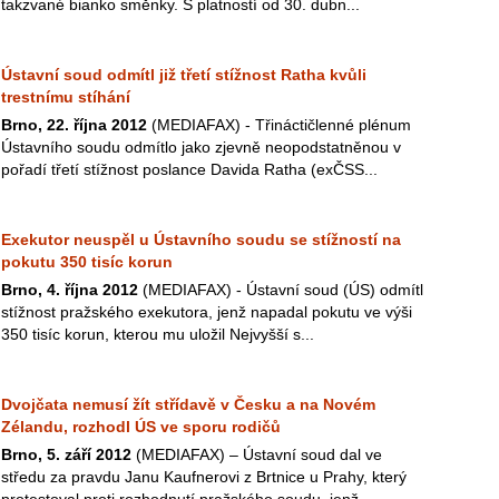
takzvané bianko směnky. S platností od 30. dubn...
Ústavní soud odmítl již třetí stížnost Ratha kvůli
trestnímu stíhání
Brno, 22. října 2012
(MEDIAFAX) - Třináctičlenné plénum
Ústavního soudu odmítlo jako zjevně neopodstatněnou v
pořadí třetí stížnost poslance Davida Ratha (exČSS...
Exekutor neuspěl u Ústavního soudu se stížností na
pokutu 350 tisíc korun
Brno, 4. října 2012
(MEDIAFAX) - Ústavní soud (ÚS) odmítl
stížnost pražského exekutora, jenž napadal pokutu ve výši
350 tisíc korun, kterou mu uložil Nejvyšší s...
Dvojčata nemusí žít střídavě v Česku a na Novém
Zélandu, rozhodl ÚS ve sporu rodičů
Brno, 5. září 2012
(MEDIAFAX) – Ústavní soud dal ve
středu za pravdu Janu Kaufnerovi z Brtnice u Prahy, který