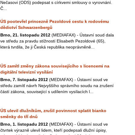
Nečasovi (ODS) podepsat s církvemi smlouvy o vyrovnání.
Č...
ÚS pootevřel princezně Pezoldové cestu k rodovému
dědictví Schwarzenbergů
Brno, 21. listopadu 2012
(MEDIAFAX) - Ústavní soud dala
ve středu za pravdu stížností Elisabeth Pezoldové (65),
která tvrdila, že ji Česká republika neoprávněně...
ÚS zamítl změny zákona souvisejícího s licencemi na
digitální televizní vysílání
Brno, 7. listopadu 2012
(MEDIAFAX) - Ústavní soud ve
středu zamítl návrh Nejvyššího správního soudu na zrušení
částí zákona, související s udílením vysílacích l...
ÚS ulevil dlužníkům, zrušil povinnost splatit bianko
směnky do tří dnů
Brno, 1. listopadu 2012
(MEDIAFAX) - Ústavní soud ve
čtvrtek výrazně ulevil lidem, kteří podepsali dlužní úpisy,