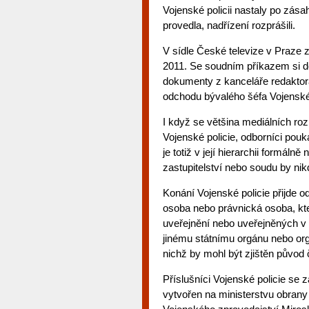
Vojenské policii nastaly po zásah
provedla, nadřízení rozprášili.
V sídle České televize v Praze z
2011. Se soudním příkazem si do
dokumenty z kanceláře redaktora
odchodu bývalého šéfa Vojenské
I když se většina mediálních ro
Vojenské policie, odborníci pouk
je totiž v její hierarchii formál
zastupitelství nebo soudu by nikd
Konání Vojenské policie přijde o
osoba nebo právnická osoba, kte
uveřejnění nebo uveřejněných v
jinému státnímu orgánu nebo org
nichž by mohl být zjištěn původ 
Příslušníci Vojenské policie se 
vytvořen na ministerstvu obran