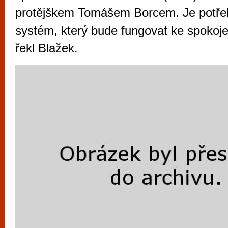
vyzkoušet různé kasinové hry. V neustál
protějškem Tomášem Borcem. Je potřeb
metropoli naleznete širokou nabídku her o
systém, který bude fungovat ke spokoje
po moderní automaty jak pro pravidelné n
řekl Blažek.
příležitostné hráče. V...