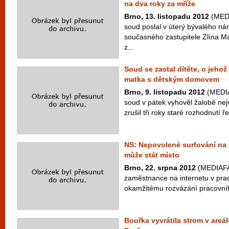
na dva roky za mříže
Brno, 13. listopadu 2012
(MEDI
soud poslal v úterý bývalého ná
současného zastupitele Zlína M
z...
Soud se zastal dítěte, o jehož
matka s dětským domovem
Brno, 9. listopadu 2012
(MEDIA
soud v pátek vyhověl žalobě nej
zrušil tři roky staré rozhodnutí ře
NS: Nepovolené surfování na 
může stát místo
Brno, 22. srpna 2012
(MEDIAFA
zaměstnance na internetu v pra
okamžitému rozvázání pracovníh
Bouřka vyvrátila strom v areá