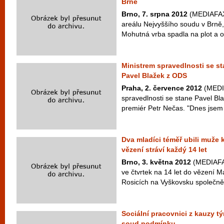
Brně
Brno, 7. srpna 2012
(MEDIAFAX)
areálu Nejvyššího soudu v Brně,
Mohutná vrba spadla na plot a ohr
Ministrem spravedlnosti se s
Pavel Blažek z ODS
Praha, 2. července 2012
(MEDI
spravedlnosti se stane Pavel Bl
premiér Petr Nečas. "Dnes jsem p
Dva mladíci téměř ubili muže 
vězení stráví každý 14 let
Brno, 3. května 2012
(MEDIAFAX
ve čtvrtek na 14 let do vězení Ma
Rosicích na Vyškovsku společně 
Sociální pracovnici z kauzy t
soud podmínku