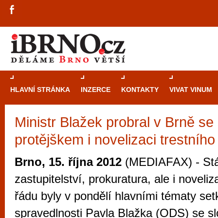
HLAVNÍ STRÁNKA
INZERCE
KONTAKTY
VIVAT VINUM
Ministr Blažek probral v Brně s
Průvodce
kasi
protějškem i novelizaci trestního
Brně: Od rulet
automaty
Brno, 15. října 2012
(MEDIAFAX) - Stá
Brno je měs
zastupitelství, prokuratura, ale i noveli
zajímavé p
řádu byly v pondělí hlavními tématy set
restaurace, div
spravedlnosti Pavla Blažka (ODS) se 
Mimo jiné je ale také místem, kde si můžet