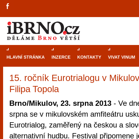
HLAVNÍ STRÁNKA
INZERCE
KONTAKTY
VIVAT VINUM
15. ročník Eurotrialogu v Mikul
Průvodce
kasi
Filipa Topola
Brně: Od rulet
automaty
Brno/Mikulov, 23. srpna 2013
- Ve dne
Brno je měs
srpna se v mikulovském amfiteátru uskut
zajímavé p
Eurotrialog, zaměřený na českou a slo
restaurace, div
alternativní hudbu. Festival připomene j
Mimo jiné je ale také místem, kde si můžet