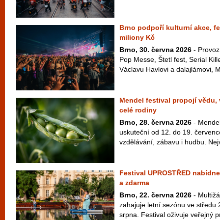
Brno podpoří kulturní akce, fe
miliony Kč
Brno, 30. června 2026
- Provoz
Pop Messe, Štetl fest, Serial Kil
Václavu Havlovi a dalajlámovi, M
Mendel festival propojí vědu,
celé rodiny
Brno, 28. června 2026
- Mendel 
uskuteční od 12. do 19. červenc
vzdělávání, zábavu i hudbu. Nej
Festival UPROSTŘED nabídne 
a zdarma
Brno, 22. června 2026
- Multiž
zahajuje letní sezónu ve středu 
srpna. Festival oživuje veřejný pr