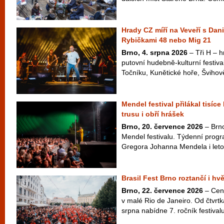
Hrady CZ míří na Veveří s Dan
Rybičkami 48 nebo Mig 21
Brno, 4. srpna 2026
– Tři H – hr
putovní hudebně-kulturní festiva
Točníku, Kunětické hoře, Švihově
Mendel festival přilákal tisíce
trusu i obří hrášek
Brno, 20. července 2026
– Brno
Mendel festivalu. Týdenní pro
Gregora Johanna Mendela i letos 
Brasil Fest Brno roztančí i hv
Brno, 22. července 2026
– Cen
v malé Rio de Janeiro. Od čtvrt
srpna nabídne 7. ročník festivalu