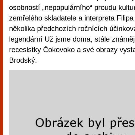
vyzkoušet různé kasinové hry. V neustál
osobností „nepopulárního“ proudu kultu
metropoli naleznete širokou nabídku her o
zemřelého skladatele a interpreta Filipa
po moderní automaty jak pro pravidelné n
několika předchozích ročnících účinkov
příležitostné hráče. V...
legendární Už jsme doma, stále známějš
recesistky Čokovoko a své obrazy vyst
Brodský.