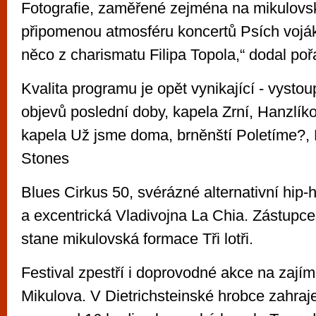
Fotografie, zaměřené zejména na mikulovs
připomenou atmosféru koncertů Psích voják
něco z charismatu Filipa Topola,“ dodal poř
Kvalita programu je opět vynikající - vystou
objevů poslední doby, kapela Zrní, Hanzlí
kapela Už jsme doma, brněnští Poletíme?, 
Stones
Blues Cirkus 50, svérázné alternativní hi
a excentrická Vladivojna La Chia. Zástupce
stane mikulovská formace Tři lotři.
Festival zpestří i doprovodné akce na zají
Mikulova. V Dietrichsteinské hrobce zahraj