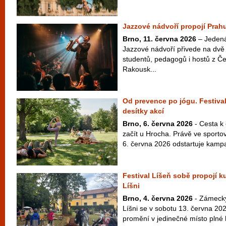
Jazzové nádvoří propojí Prahu
Brno, 11. června 2026
– Jedenác
Jazzové nádvoří přivede na dvě 
studentů, pedagogů i hostů z Č
Rakousk...
Od prevence po jógu. Festival
desítky akcí
Brno, 6. června 2026
- Cesta k
začít u Hrocha. Právě ve sport
6. června 2026 odstartuje kampaň
Festival Líšeň sobě propojí ku
Líšni
Brno, 4. června 2026
- Zámecký
Líšni se v sobotu 13. června 20
promění v jedinečné místo plné h