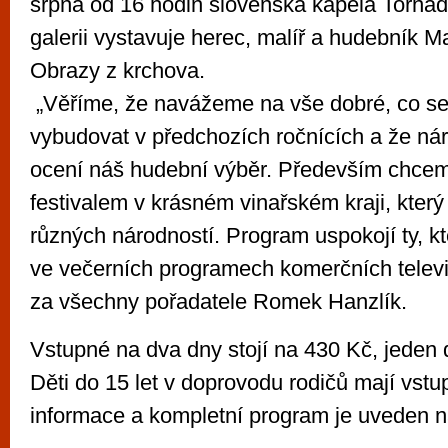
srpna od 16 hodin slovenská kapela Torna
galerii vystavuje herec, malíř a hudebník 
Obrazy z krchova.
„Věříme, že navážeme na vše dobré, co se
vybudovat v předchozích ročnících a že ná
ocení náš hudební výběr. Především chce
festivalem v krásném vinařském kraji, kter
různých národností. Program uspokojí ty, kte
ve večerních programech komerčních televiz
za všechny pořadatele Romek Hanzlík.
Vstupné na dva dny stojí na 430 Kč, jeden
Děti do 15 let v doprovodu rodičů mají vstu
informace a kompletní program je uveden na