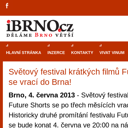
HLAVNÍ STRÁNKA
INZERCE
KONTAKTY
VIVAT VINUM
Světový festival krátkých filmů 
Průvodce
kasi
se vrací do Brna!
Brně: Od rulet
automaty
Brno, 4. června 2013
- Světový festival
Brno je měs
Future Shorts se po třech měsících vra
zajímavé p
Historicky druhé promítání festivalu Fu
restaurace, div
se bude konat 4. června ve 20:00 na ná
Mimo jiné je ale také místem, kde si můžet