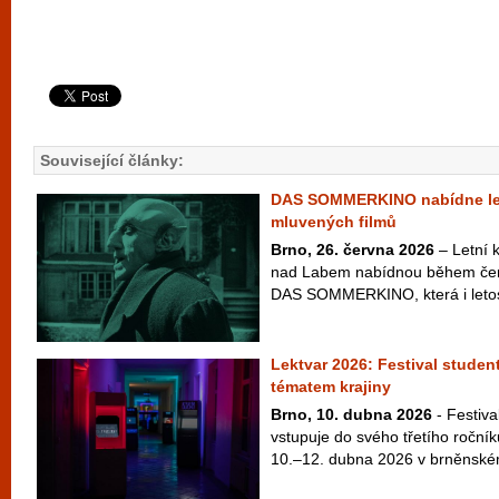
Související články:
DAS SOMMERKINO nabídne le
mluvených filmů
Brno, 26. června 2026
– Letní k
nad Labem nabídnou během čer
DAS SOMMERKINO, která i letos
Lektvar 2026: Festival studen
tématem krajiny
Brno, 10. dubna 2026
- Festiva
vstupuje do svého třetího ročníku
10.–12. dubna 2026 v brněnském