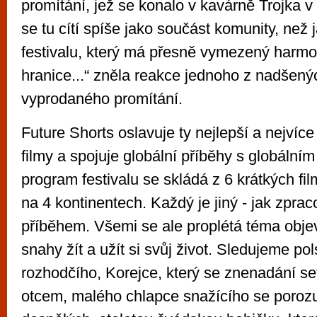
promítání, jež se konalo v kavárně Trojka v
se tu cítí spíše jako součást komunity, než 
festivalu, který má přesně vymezený harm
hranice...“ zněla reakce jednoho z nadšen
vyprodaného promítání.
Future Shorts oslavuje ty nejlepší a nejvíce
filmy a spojuje globální příběhy s globálním
program festivalu se skládá z 6 krátkých fil
na 4 kontinentech. Každý je jiný - jak zpra
příběhem. Všemi se ale proplétá téma obj
snahy žít a užít si svůj život. Sledujeme p
rozhodčího, Korejce, který se znenadání s
otcem, malého chlapce snažícího se poroz