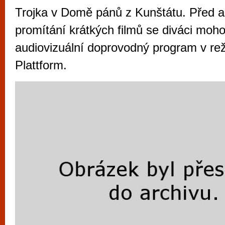
vyzkoušet různé kasinové hry. V neustál
Trojka v Domě pánů z Kunštátu. Před a
metropoli naleznete širokou nabídku her o
promítání krátkých filmů se diváci moho
po moderní automaty jak pro pravidelné n
audiovizuální doprovodný program v rež
příležitostné hráče. V...
Plattform.