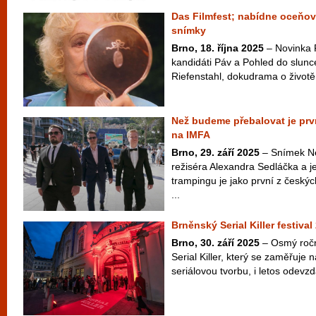
Das Filmfest; nabídne oceňova
snímky
Brno, 18. října 2025
– Novinka F
kandidáti Páv a Pohled do slunc
Riefenstahl, dokudrama o život
Než budeme přebalovat je prv
na IMFA
Brno, 29. září 2025
– Snímek N
režiséra Alexandra Sedláčka a j
trampingu je jako první z český
...
Brněnský Serial Killer festival
Brno, 30. září 2025
– Osmý roční
Serial Killer, který se zaměřuje 
seriálovou tvorbu, i letos odevzd