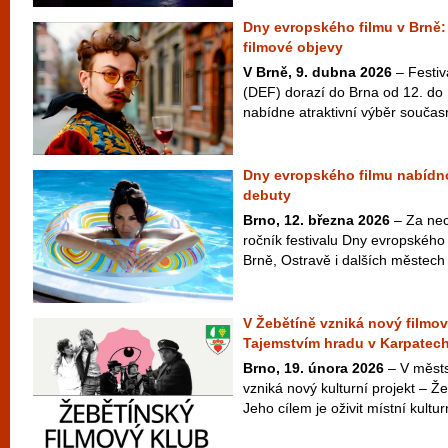
Dny evropského filmu v Brně:
filmové objevy
V Brně, 9. dubna 2026
– Festiv
(DEF) dorazí do Brna od 12. do 
nabídne atraktivní výběr součas
Dny evropského filmu nabídno
debuty
Brno, 12. března 2026
– Za nec
ročník festivalu Dny evropského 
Brně, Ostravě i dalších městech 
V Žebětíně vzniká nový filmov
Tajemstvím hradu v Karpatec
Brno, 19. února 2026
– V městs
vzniká nový kulturní projekt – Ž
Jeho cílem je oživit místní kulturn