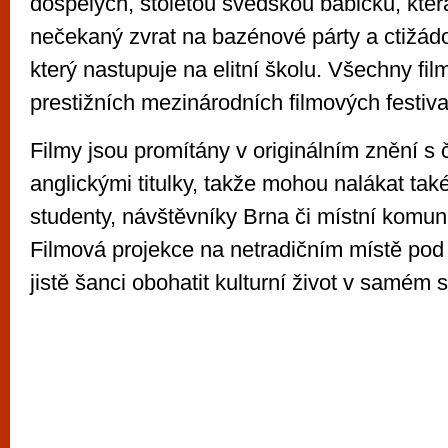
dospělých, stoletou švédskou babičku, kter
nečekaný zvrat na bazénové párty a ctižád
který nastupuje na elitní školu. Všechny fi
prestižních mezinárodních filmových festiva
Filmy jsou promítány v originálním znění s 
anglickými titulky, takže mohou nalákat tak
studenty, návštěvníky Brna či místní komuni
Filmová projekce na netradičním místě po
jistě šanci obohatit kulturní život v samém